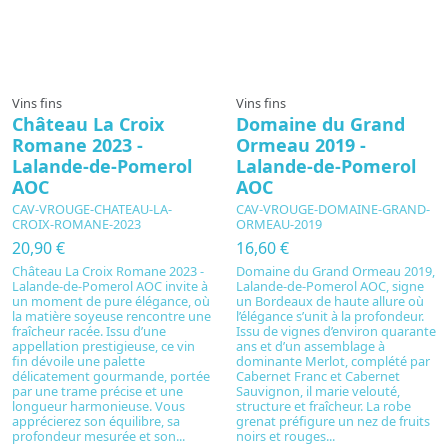
Vins fins
Vins fins
Château La Croix
Domaine du Grand
Romane 2023 -
Ormeau 2019 -
Lalande-de-Pomerol
Lalande-de-Pomerol
AOC
AOC
CAV-VROUGE-CHATEAU-LA-
CAV-VROUGE-DOMAINE-GRAND-
CROIX-ROMANE-2023
ORMEAU-2019
20,90 €
16,60 €
Château La Croix Romane 2023 -
Domaine du Grand Ormeau 2019,
Lalande-de-Pomerol AOC invite à
Lalande-de-Pomerol AOC, signe
un moment de pure élégance, où
un Bordeaux de haute allure où
la matière soyeuse rencontre une
l’élégance s’unit à la profondeur.
fraîcheur racée. Issu d’une
Issu de vignes d’environ quarante
appellation prestigieuse, ce vin
ans et d’un assemblage à
fin dévoile une palette
dominante Merlot, complété par
délicatement gourmande, portée
Cabernet Franc et Cabernet
par une trame précise et une
Sauvignon, il marie velouté,
longueur harmonieuse. Vous
structure et fraîcheur. La robe
apprécierez son équilibre, sa
grenat préfigure un nez de fruits
profondeur mesurée et son...
noirs et rouges...