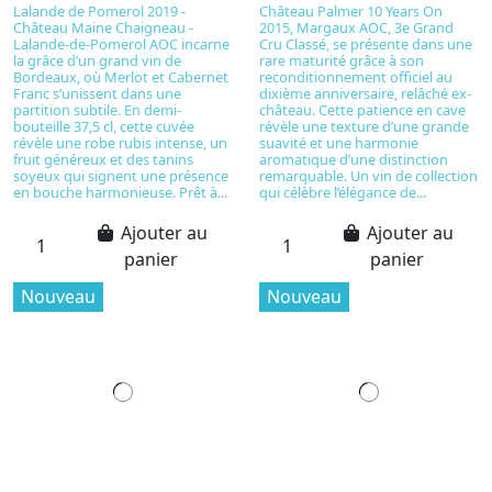
Lalande de Pomerol 2019 -
Château Palmer 10 Years On
Château Maine Chaigneau -
2015, Margaux AOC, 3e Grand
Lalande-de-Pomerol AOC incarne
Cru Classé, se présente dans une
la grâce d’un grand vin de
rare maturité grâce à son
Bordeaux, où Merlot et Cabernet
reconditionnement officiel au
Franc s’unissent dans une
dixième anniversaire, relâché ex-
partition subtile. En demi-
château. Cette patience en cave
bouteille 37,5 cl, cette cuvée
révèle une texture d’une grande
révèle une robe rubis intense, un
suavité et une harmonie
fruit généreux et des tanins
aromatique d’une distinction
soyeux qui signent une présence
remarquable. Un vin de collection
en bouche harmonieuse. Prêt à...
qui célèbre l’élégance de...
Ajouter au
Ajouter au
panier
panier
Nouveau
Nouveau