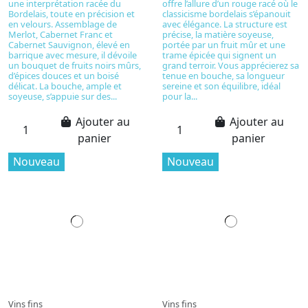
une interprétation racée du
offre l’allure d’un rouge racé où le
Bordelais, toute en précision et
classicisme bordelais s’épanouit
en velours. Assemblage de
avec élégance. La structure est
Merlot, Cabernet Franc et
précise, la matière soyeuse,
Cabernet Sauvignon, élevé en
portée par un fruit mûr et une
barrique avec mesure, il dévoile
trame épicée qui signent un
un bouquet de fruits noirs mûrs,
grand terroir. Vous apprécierez sa
d’épices douces et un boisé
tenue en bouche, sa longueur
délicat. La bouche, ample et
sereine et son équilibre, idéal
soyeuse, s’appuie sur des...
pour la...
Ajouter au
Ajouter au
panier
panier
Nouveau
Nouveau
Vins fins
Vins fins