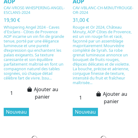
AOP
AOP
CAV-VROSE-WHISPERING-ANGEL-
CAV-VBLANC-CH-MINUTYROUGE-
ESCLANS-2024
OR-2024
19,90 €
31,00 €
Whispering Angel 2024 - Caves
Rouge et Or 2024, Château
d'Esclans - Côtes de Provence
Minuty, AOP Côtes de Provence,
AOP incarne un vin fin de grande
est un vin rouge fin et racé,
tenue, porté par une élégance
façonné par un assemblage
lumineuse et une pureté
majoritairement Mourvèdre
d’expression qui enchantent les
complété de Syrah. Sa robe
palais exigeants. Sa texture
grenat lumineuse annonce un
caressante et son équilibre
bouquet de fruits rouges,
parfaitement maîtrisé en font un
d’épices délicates et de violette.
compagnon naturel des tables
La bouche, précise et aérienne,
soignées, où chaque détail
conjugue finesse de texture,
célèbre l’art de vivre. Issu...
intensité du fruit et fraîcheur
maîtrisée...
Ajouter au
Ajouter au
panier
panier
Nouveau
Nouveau