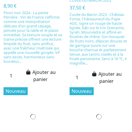
CUVEE-DU-BARON-2023
8,90 €
37,50 €
Pinot noir 2024 - La petite
Cuvée du Baron 2023 - Château
Perrière - Vin de France s’affirme
Fortia, Châteauneuf-du-Pape
comme une interprétation
AOC, signe un rouge de haute
délicate d’un grand cépage,
lignée, bâti sur le trio Grenache,
pensée pour la table et le plaisir
Syrah, Mourvèdre et affiné en
immédiat. Sa texture souple et sa
foudres de chêne. Son bouquet
trame précise offrent une lecture
de fruits noirs, d’épices douces et
limpide du fruit, sans artifice,
de garrigue ouvre sur une
avec une fraîcheur maîtrisée qui
bouche charnue et parfaitement
appelle une nouvelle gorgée. Vif
tenue, aux tanins ciselés et à la
sans excès, harmonieux sans
finale persistante. Servi à 16 °C, il
lourdeur,...
magnifie...
Ajouter au
Ajouter au
panier
panier
Nouveau
Nouveau