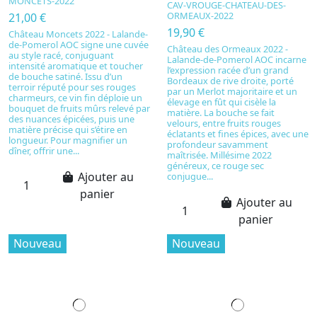
MONCETS-2022
CAV-VROUGE-CHATEAU-DES-
ORMEAUX-2022
21,00 €
19,90 €
Château Moncets 2022 - Lalande-
de-Pomerol AOC signe une cuvée
Château des Ormeaux 2022 -
au style racé, conjuguant
Lalande-de-Pomerol AOC incarne
intensité aromatique et toucher
l’expression racée d’un grand
de bouche satiné. Issu d’un
Bordeaux de rive droite, porté
terroir réputé pour ses rouges
par un Merlot majoritaire et un
charmeurs, ce vin fin déploie un
élevage en fût qui cisèle la
bouquet de fruits mûrs relevé par
matière. La bouche se fait
des nuances épicées, puis une
velours, entre fruits rouges
matière précise qui s’étire en
éclatants et fines épices, avec une
longueur. Pour magnifier un
profondeur savamment
dîner, offrir une...
maîtrisée. Millésime 2022
généreux, ce rouge sec
Ajouter au
conjugue...
panier
Ajouter au
panier
Nouveau
Nouveau