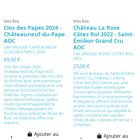
Vins fins
Vins fins
Clos des Papes 2024 -
Château La Rose
Châteauneuf-du-Pape
Côtes Rol 2022 - Saint-
AOC
Émilion Grand Cru
AOC
CAV-VROUGE-CHATEAUNEUF-
CLOS-DES-PAPES-2024
CAV-VROUGE-ROSES-COTES-ROL-
2022
89,00 €
23,00 €
Clos des Papes 2024 -
Châteauneuf-du-Pape AOC
Né sous le sceau du Saint-Émilion
incarne la grandeur des vins fins
Grand Cru, Château La Rose
du Rhône, avec une expression
Côtes Rol 2022 séduit par une
intensément aromatique et une
intensité fruitée enveloppée
tenue en bouche d’une rare
d’une trame soyeuse. Millésime
maîtrise. Vignes conduites en
harmonieux, il conjugue énergie
agriculture biologique, galets
et élégance, offrant une bouche
roulés qui emmagasinent la
ample, des tanins polis et une
chaleur, élevage patient en
finale savoureuse qui appelle la
foudres pour préserver l’éclat du
table. Complice des viandes
fruit, ce millésime offre une
rôties et des cuisines de terroir, il
matière...
s’impose...
Ajouter au
Ajouter au