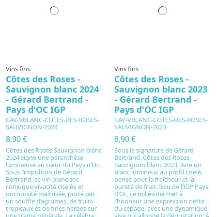
Vins fins
Vins fins
Côtes des Roses -
Côtes des Roses -
Sauvignon blanc 2024
Sauvignon blanc 2023
- Gérard Bertrand -
- Gérard Bertrand -
Pays d'OC IGP
Pays d'OC IGP
CAV-VBLANC-COTES-DES-ROSES-
CAV-VBLANC-COTES-DES-ROSES-
SAUVIGNON-2024
SAUVIGNON-2023
8,90 €
8,90 €
Côtes des Roses Sauvignon blanc
Sous la signature de Gérard
2024 signe une parenthèse
Bertrand, Côtes des Roses,
lumineuse au cœur du Pays d’Oc.
Sauvignon blanc 2023, livre un
Sous l’impulsion de Gérard
blanc lumineux au profil ciselé,
Bertrand, ce vin blanc sec
pensé pour la fraîcheur et la
conjugue vivacité ciselée et
pureté de fruit. Issu de l’IGP Pays
onctuosité maîtrisée, porté par
d’Oc, ce millésime met à
un souffle d’agrumes, de fruits
l’honneur une expression nette
tropicaux et de fines herbes sur
du cépage, avec une dynamique
une trame minérale. La célèbre
vive qui allonge la dégustation. À