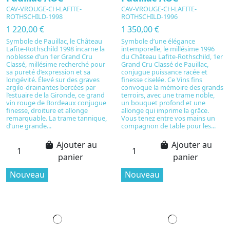
CAV-VROUGE-CH-LAFITE-
CAV-VROUGE-CH-LAFITE-
ROTHSCHILD-1998
ROTHSCHILD-1996
1 220,00 €
1 350,00 €
Symbole de Pauillac, le Château
Symbole d’une élégance
Lafite-Rothschild 1998 incarne la
intemporelle, le millésime 1996
noblesse d’un 1er Grand Cru
du Château Lafite-Rothschild, 1er
Classé, millésime recherché pour
Grand Cru Classé de Pauillac,
sa pureté d’expression et sa
conjugue puissance racée et
longévité. Élevé sur des graves
finesse ciselée. Ce Vins fins
argilo-drainantes bercées par
convoque la mémoire des grands
l’estuaire de la Gironde, ce grand
terroirs, avec une trame noble,
vin rouge de Bordeaux conjugue
un bouquet profond et une
finesse, droiture et allonge
allonge qui imprime la grâce.
remarquable. La trame tannique,
Vous tenez entre vos mains un
d’une grande...
compagnon de table pour les...
Ajouter au
Ajouter au
panier
panier
Nouveau
Nouveau