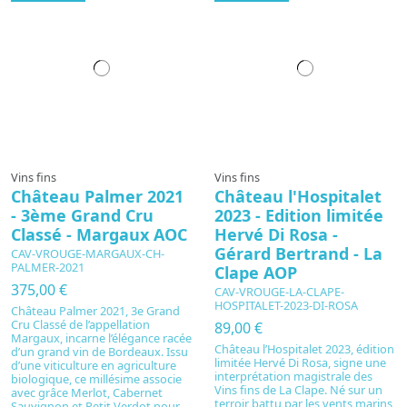
Vins fins
Vins fins
Château Palmer 2021
Château l'Hospitalet
- 3ème Grand Cru
2023 - Edition limitée
Classé - Margaux AOC
Hervé Di Rosa -
Gérard Bertrand - La
CAV-VROUGE-MARGAUX-CH-
PALMER-2021
Clape AOP
375,00 €
CAV-VROUGE-LA-CLAPE-
HOSPITALET-2023-DI-ROSA
Château Palmer 2021, 3e Grand
Cru Classé de l’appellation
89,00 €
Margaux, incarne l’élégance racée
Château l’Hospitalet 2023, édition
d’un grand vin de Bordeaux. Issu
limitée Hervé Di Rosa, signe une
d’une viticulture en agriculture
interprétation magistrale des
biologique, ce millésime associe
Vins fins de La Clape. Né sur un
avec grâce Merlot, Cabernet
terroir battu par les vents marins,
Sauvignon et Petit Verdot pour