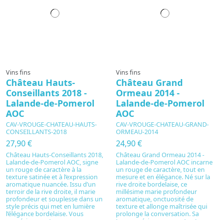
Vins fins
Vins fins
Château Hauts-
Château Grand
Conseillants 2018 -
Ormeau 2014 -
Lalande-de-Pomerol
Lalande-de-Pomerol
AOC
AOC
CAV-VROUGE-CHATEAU-HAUTS-
CAV-VROUGE-CHATEAU-GRAND-
CONSEILLANTS-2018
ORMEAU-2014
27,90 €
24,90 €
Château Hauts-Conseillants 2018,
Château Grand Ormeau 2014 -
Lalande-de-Pomerol AOC, signe
Lalande-de-Pomerol AOC incarne
un rouge de caractère à la
un rouge de caractère, tout en
texture satinée et à l’expression
mesure et en élégance. Né sur la
aromatique nuancée. Issu d’un
rive droite bordelaise, ce
terroir de la rive droite, il marie
millésime marie profondeur
profondeur et souplesse dans un
aromatique, onctuosité de
style précis qui met en lumière
texture et allonge maîtrisée qui
l’élégance bordelaise. Vous
prolonge la conversation. Sa