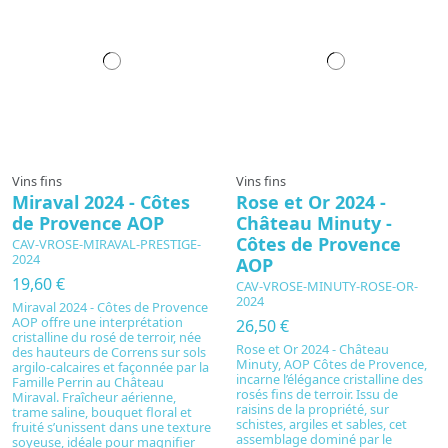
Vins fins
Vins fins
Miraval 2024 - Côtes
Rose et Or 2024 -
de Provence AOP
Château Minuty -
Côtes de Provence
CAV-VROSE-MIRAVAL-PRESTIGE-
2024
AOP
19,60 €
CAV-VROSE-MINUTY-ROSE-OR-
2024
Miraval 2024 - Côtes de Provence
AOP offre une interprétation
26,50 €
cristalline du rosé de terroir, née
Rose et Or 2024 - Château
des hauteurs de Correns sur sols
Minuty, AOP Côtes de Provence,
argilo-calcaires et façonnée par la
incarne l’élégance cristalline des
Famille Perrin au Château
rosés fins de terroir. Issu de
Miraval. Fraîcheur aérienne,
raisins de la propriété, sur
trame saline, bouquet floral et
schistes, argiles et sables, cet
fruité s’unissent dans une texture
assemblage dominé par le
soyeuse, idéale pour magnifier