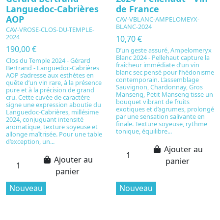
Languedoc-Cabrières
de France
AOP
CAV-VBLANC-AMPELOMEYX-
BLANC-2024
CAV-VROSE-CLOS-DU-TEMPLE-
2024
10,70 €
190,00 €
D’un geste assuré, Ampelomeryx
Blanc 2024 - Pellehaut capture la
Clos du Temple 2024 - Gérard
fraîcheur immédiate d’un vin
Bertrand - Languedoc-Cabrières
blanc sec pensé pour l’hédonisme
AOP s’adresse aux esthètes en
contemporain. L’assemblage
quête d’un vin rare, à la présence
Sauvignon, Chardonnay, Gros
pure et à la précision de grand
Manseng, Petit Manseng tisse un
cru. Cette cuvée de caractère
bouquet vibrant de fruits
signe une expression aboutie du
exotiques et d’agrumes, prolongé
Languedoc-Cabrières, millésime
par une sensation salivante en
2024, conjuguant intensité
finale. Texture soyeuse, rythme
aromatique, texture soyeuse et
tonique, équilibre...
allonge maîtrisée. Pour une table
d’exception, un...
Ajouter au
Ajouter au
panier
panier
Nouveau
Nouveau