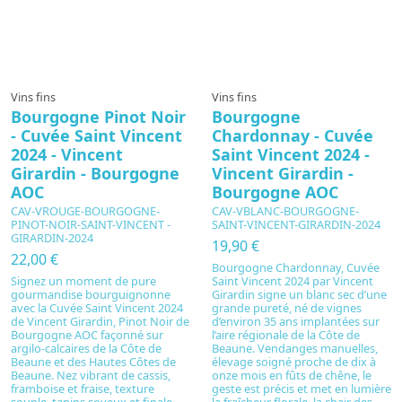
Vins fins
Vins fins
Bourgogne Pinot Noir
Bourgogne
- Cuvée Saint Vincent
Chardonnay - Cuvée
2024 - Vincent
Saint Vincent 2024 -
Girardin - Bourgogne
Vincent Girardin -
AOC
Bourgogne AOC
CAV-VROUGE-BOURGOGNE-
CAV-VBLANC-BOURGOGNE-
PINOT-NOIR-SAINT-VINCENT -
SAINT-VINCENT-GIRARDIN-2024
GIRARDIN-2024
19,90 €
22,00 €
Bourgogne Chardonnay, Cuvée
Signez un moment de pure
Saint Vincent 2024 par Vincent
gourmandise bourguignonne
Girardin signe un blanc sec d’une
avec la Cuvée Saint Vincent 2024
grande pureté, né de vignes
de Vincent Girardin, Pinot Noir de
d’environ 35 ans implantées sur
Bourgogne AOC façonné sur
l’aire régionale de la Côte de
argilo-calcaires de la Côte de
Beaune. Vendanges manuelles,
Beaune et des Hautes Côtes de
élevage soigné proche de dix à
Beaune. Nez vibrant de cassis,
onze mois en fûts de chêne, le
framboise et fraise, texture
geste est précis et met en lumière
souple, tanins soyeux et finale
la fraîcheur florale, la chair des