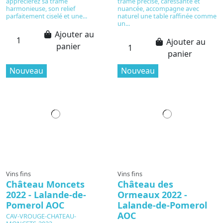
apprécierez sa trame
trame précise, caressante et
harmonieuse, son relief
nuancée, accompagne avec
parfaitement ciselé et une...
naturel une table raffinée comme
un...
Ajouter au
Ajouter au
panier
panier
Nouveau
Nouveau
Vins fins
Vins fins
Château Moncets
Château des
2022 - Lalande-de-
Ormeaux 2022 -
Pomerol AOC
Lalande-de-Pomerol
AOC
CAV-VROUGE-CHATEAU-