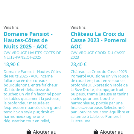
Vins fins
Vins fins
Domaine Pansiot -
Château La Croix du
Hautes-Côtes de
Casse 2023 - Pomerol
Nuits 2025 - AOC
AOC
CAV-VROUGE-HAUTES-COTES-DE-
CAV-VROUGE-CROIX-DU-CASSE-
NUITS-PANSIOT-2025
2023
18,90 €
28,40 €
Domaine Pansiot - Hautes-Côtes
Château La Croix du Casse 2023 -
de Nuits 2025 - AOC incarne
Pomerol AOC signe un vin rouge
l’allure racée des coteaux
de caractère, tout en velours et
bourguignons, entre fraîcheur
profondeur. Expression racée de
d’altitude et délicatesse du
la Rive Droite, il conjugue fruit
toucher. Un vin fin façonné pour
pulpeux, trame juteuse et tanins
les tables qui aiment la justesse,
ciselés pour une bouche
la profondeur mesurée et
harmonieuse, portée par une
l’expression nuancée d’un grand
finale savoureuse. Sélectionné
terroir. Son style pur, droit et
par Louvins pour son équilibre et
harmonieux signe une
sa tenue à table, ce Pomerol
dégustation tout en relief,...
illustre une...
Ajouter au
Ajouter au