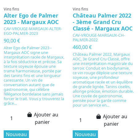
Vins fins
Vins fins
Alter Ego de Palmer
Château Palmer 2022
2023 - Margaux AOC
- 3ème Grand Cru
Classé - Margaux AOC
CAV-VROUGE-MARGAUX-ALTER-
EGO-PALMER-2023
CAV-VROUGE-MARGAUX-CH-
PALMER-2022
90,00 €
460,00 €
Alter Ego de Palmer 2023 -
Margaux AOC signe une
Château Palmer 2022, Margaux
interprétation racée de Margaux,
AOC, 3e Grand Cru Classé, offre
à la fois séductrice et précise. Sa
une interprétation magistrale du
texture soyeuse épouse une
terroir. Conduit en biodynamie,
trame harmonieuse, portée par
ce vin rouge déploie une texture
des tanins fins et une longueur
soyeuse, une profondeur
caressante. Un vin de
aromatique racée et un équilibre
conversation autant que de
de grande lignée. Tanins ciselés,
gastronomie, qui célèbre
allonge précise, émotion durable.
l’élégance bordelaise sans jamais
Une cuvée de gastronomie,
forcer le trait. Vous y trouverez la
pensée pour la garde comme
grâce...
pour un service en...
Ajouter au
Ajouter au
panier
panier
Nouveau
Nouveau