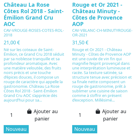
Château La Rose
Rouge et Or 2021 -
Côtes Rol 2018 - Saint-
Château Minuty -
Émilion Grand Cru
Côtes de Provence
AOC
AOP
CAV-VROUGE-ROSES-COTES-ROL-
CAV-VBLANC-CH-MINUTYROUGE-
2018
OR-2021
21,00 €
31,50 €
Né sur les coteaux de Saint-
Rouge et Or 2021 - Château
Émilion, ce Grand Cru 2018 séduit
Minuty - Côtes de Provence AOP
par sa noblesse tranquille et sa
est une cuvée de vin fin qui
profondeur aromatique. Avec
magnifie l’esprit provençal dans
une matière veloutée, des fruits
une interprétation lumineuse et
noirs précis et une touche
racée. Sa texture satinée, sa
d’épices douces, il compose un
structure tenue avec précision et
rouge de caractère qui appelle la
sa finale nette composent un
gastronomie. Château La Rose
rouge de gastronomie, prêt à
Côtes Rol 2018 - Saint-Émilion
sublimer une cuisine de saison
Grand Cru AOC s’apprécie dès
comme à s’offrir en présent
aujourd’hui pour sa...
d’exception. Millésimé...
Ajouter au
Ajouter au
panier
panier
Nouveau
Nouveau