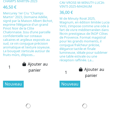
CHAMPS MARTIN-2023
CAV-VROSE-M-MINUTY-LUCIA-
VINTI-2025-MAGNUM
46,50 €
36,00 €
Mercurey 1er Cru "Champs
Martin" 2023, Domaine Adélie,
M de Minuty Rosé 2025,
signé par la Maison Albert Bichot,
Magnum, en édition limitée Lucia
exprime l'élégance d'un grand
Vinti, s’impose comme une ode à
Pinot Noir de la Côte
l’art de vivre méditerranéen dans
Chalonnaise. Issu d’une parcelle
l’écrin prestigieux de l’AOP Côtes
confidentielle sur coteaux
de Provence. Format magistral
calcaires et argileux exposés au
pour les grands moments, il
sud, ce vin conjugue précision
conjugue fraîcheur précise,
aromatique et texture soyeuse.
élégance tactile et finale
Le bouquet s’articule autour de
lumineuse, idéale pour sublimer
fruits mûrs, d’épices...
une table estivale ou une
réception raffinée. La...
Ajouter au
Ajouter au
panier
panier
Nouveau
Nouveau