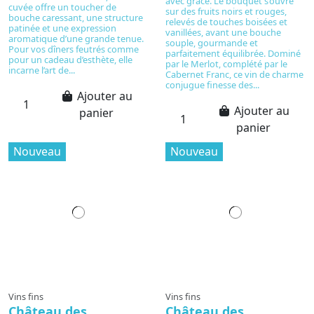
avec grâce. Le bouquet s’ouvre
cuvée offre un toucher de
sur des fruits noirs et rouges,
bouche caressant, une structure
relevés de touches boisées et
patinée et une expression
vanillées, avant une bouche
aromatique d’une grande tenue.
souple, gourmande et
Pour vos dîners feutrés comme
parfaitement équilibrée. Dominé
pour un cadeau d’esthète, elle
par le Merlot, complété par le
incarne l’art de...
Cabernet Franc, ce vin de charme
conjugue finesse des...
Ajouter au
Ajouter au
panier
panier
Nouveau
Nouveau
Vins fins
Vins fins
Château des
Château des