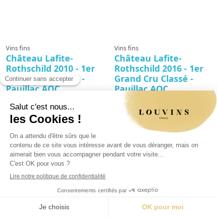
Vins fins
Vins fins
Château Lafite-
Château Lafite-
Rothschild 2010 - 1er
Rothschild 2016 - 1er
Grand Cru Classé -
Grand Cru Classé -
Pauillac AOC
Pauillac AOC
CAV-VROUGE-CH-LAFITE-
CAV-VROUGE-CH-LAFITE-
ROTHSCHILD-2010
ROTHSCHILD-2016
1 295,00 €
1 250,00 €
Symbole de l'excellence
Symbole absolu du Pauillac, le
bordelaise, le Château Lafite-
Château Lafite-Rothschild 2016
Rothschild 2010, 1er Grand Cru
déploie une noblesse rare, ciselée
Classé de Pauillac AOC, exprime
par un terroir argilo-graveleux et
une élégance de grande lignée.
l’influence apaisante de l’estuaire.
Millésime recherché pour sa
Issu majoritairement de Cabernet
profondeur et sa tenue dans le
Sauvignon, complété de Merlot,
temps, il allie énergie et
ce Premier Grand Cru Classé 1855
raffinement, offrant un équilibre
allie profondeur, fraîcheur et
racé qui séduit les palais les plus
grâce. La robe sombre annonce
avertis. Pour une cave ambitieuse
un bouquet de graphite, mûre...
ou une table...