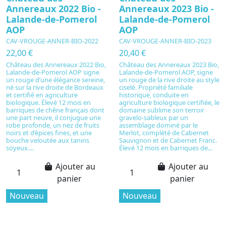
Annereaux 2022 Bio -
Annereaux 2023 Bio -
Lalande-de-Pomerol
Lalande-de-Pomerol
AOP
AOP
CAV-VROUGE-ANNER-BIO-2022
CAV-VROUGE-ANNER-BIO-2023
22,00 €
20,40 €
Château des Annereaux 2022 Bio,
Château des Annereaux 2023 Bio,
Lalande-de-Pomerol AOP signe
Lalande-de-Pomerol AOP, signe
un rouge d’une élégance sereine,
un rouge de la rive droite au style
né sur la rive droite de Bordeaux
ciselé. Propriété familiale
et certifié en agriculture
historique, conduite en
biologique. Élevé 12 mois en
agriculture biologique certifiée, le
barriques de chêne français dont
domaine sublime son terroir
une part neuve, il conjugue une
gravelo-sableux par un
robe profonde, un nez de fruits
assemblage dominé par le
noirs et d’épices fines, et une
Merlot, complété de Cabernet
bouche veloutée aux tanins
Sauvignon et de Cabernet Franc.
soyeux....
Élevé 12 mois en barriques de...
Ajouter au
Ajouter au
panier
panier
Nouveau
Nouveau