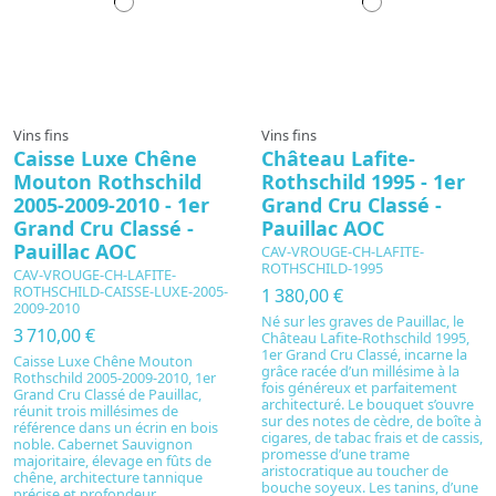
Vins fins
Vins fins
Caisse Luxe Chêne
Château Lafite-
Mouton Rothschild
Rothschild 1995 - 1er
2005-2009-2010 - 1er
Grand Cru Classé -
Grand Cru Classé -
Pauillac AOC
Pauillac AOC
CAV-VROUGE-CH-LAFITE-
ROTHSCHILD-1995
CAV-VROUGE-CH-LAFITE-
ROTHSCHILD-CAISSE-LUXE-2005-
1 380,00 €
2009-2010
Né sur les graves de Pauillac, le
3 710,00 €
Château Lafite-Rothschild 1995,
1er Grand Cru Classé, incarne la
Caisse Luxe Chêne Mouton
grâce racée d’un millésime à la
Rothschild 2005-2009-2010, 1er
fois généreux et parfaitement
Grand Cru Classé de Pauillac,
architecturé. Le bouquet s’ouvre
réunit trois millésimes de
sur des notes de cèdre, de boîte à
référence dans un écrin en bois
cigares, de tabac frais et de cassis,
noble. Cabernet Sauvignon
promesse d’une trame
majoritaire, élevage en fûts de
aristocratique au toucher de
chêne, architecture tannique
bouche soyeux. Les tanins, d’une
précise et profondeur