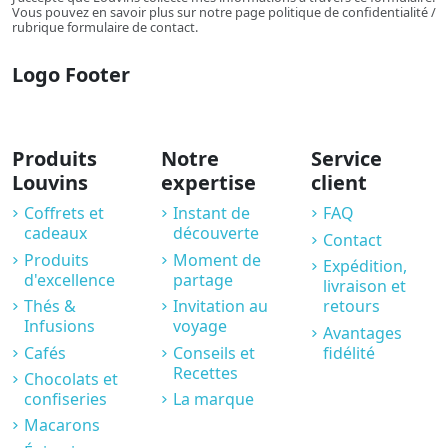
Vous pouvez en savoir plus sur notre page politique de confidentialité /
rubrique formulaire de contact.
Logo Footer
Produits
Notre
Service
Louvins
expertise
client
Coffrets et
Instant de
FAQ
cadeaux
découverte
Contact
Produits
Moment de
Expédition,
d'excellence
partage
livraison et
Thés &
Invitation au
retours
Infusions
voyage
Avantages
Cafés
Conseils et
fidélité
Recettes
Chocolats et
confiseries
La marque
Macarons