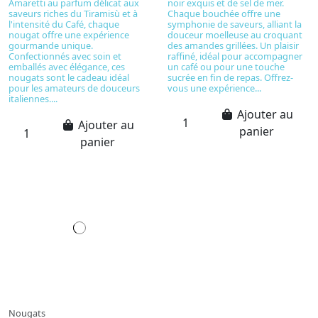
Amaretti au parfum délicat aux
noir exquis et de sel de mer.
saveurs riches du Tiramisù et à
Chaque bouchée offre une
l'intensité du Café, chaque
symphonie de saveurs, alliant la
nougat offre une expérience
douceur moelleuse au croquant
gourmande unique.
des amandes grillées. Un plaisir
Confectionnés avec soin et
raffiné, idéal pour accompagner
emballés avec élégance, ces
un café ou pour une touche
nougats sont le cadeau idéal
sucrée en fin de repas. Offrez-
pour les amateurs de douceurs
vous une expérience...
italiennes....
Ajouter au
Ajouter au
panier
panier
Nougats