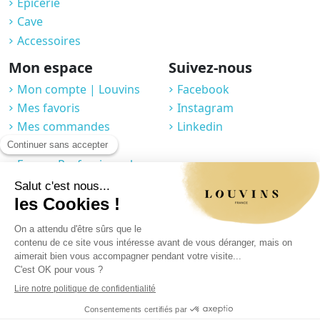
Épicerie
Cave
Accessoires
Mon espace
Suivez-nous
Mon compte | Louvins
Facebook
Mes favoris
Instagram
Mes commandes
Linkedin
Compte fidélité
Espace Professionnel
J'accepte que Louvins collecte mes informations à travers ce formulaire.
Vous pouvez en savoir plus sur notre page politique de confidentialité /
rubrique formulaire de contact.
Mentions légales
|
Politique de confidentialité
|
CGV
|