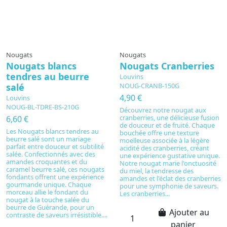
Nougats
Nougats
Nougats blancs
Nougats Cranberries
tendres au beurre
Louvins
salé
NOUG-CRANB-150G
4,90 €
Louvins
NOUG-BL-TDRE-BS-210G
Découvrez notre nougat aux
cranberries, une délicieuse fusion
6,60 €
de douceur et de fruité. Chaque
Les Nougats blancs tendres au
bouchée offre une texture
beurre salé sont un mariage
moelleuse associée à la légère
parfait entre douceur et subtilité
acidité des cranberries, créant
salée. Confectionnés avec des
une expérience gustative unique.
amandes croquantes et du
Notre nougat marie l'onctuosité
caramel beurre salé, ces nougats
du miel, la tendresse des
fondants offrent une expérience
amandes et l'éclat des cranberries
gourmande unique. Chaque
pour une symphonie de saveurs.
morceau allie le fondant du
Les cranberries...
nougat à la touche salée du
beurre de Guérande, pour un
Ajouter au
contraste de saveurs irrésistible....
panier