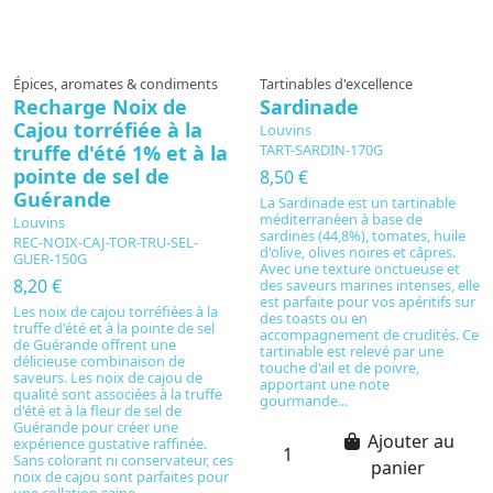
Épices, aromates & condiments
Tartinables d'excellence
Recharge Noix de
Sardinade
Cajou torréfiée à la
Louvins
truffe d'été 1% et à la
TART-SARDIN-170G
pointe de sel de
8,50 €
Guérande
La Sardinade est un tartinable
méditerranéen à base de
Louvins
sardines (44,8%), tomates, huile
REC-NOIX-CAJ-TOR-TRU-SEL-
d'olive, olives noires et câpres.
GUER-150G
Avec une texture onctueuse et
8,20 €
des saveurs marines intenses, elle
est parfaite pour vos apéritifs sur
Les noix de cajou torréfiées à la
des toasts ou en
truffe d'été et à la pointe de sel
accompagnement de crudités. Ce
de Guérande offrent une
tartinable est relevé par une
délicieuse combinaison de
touche d'ail et de poivre,
saveurs. Les noix de cajou de
apportant une note
qualité sont associées à la truffe
gourmande...
d'été et à la fleur de sel de
Guérande pour créer une
Ajouter au
expérience gustative raffinée.
Sans colorant ni conservateur, ces
panier
noix de cajou sont parfaites pour