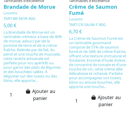
Tartinables d'excellence
Tartinables d'excellence
Brandade de Morue
Crème de Saumon
Fumé
Louvins
TART-BR-MOR-80G
Louvins
TART-CR-SAUM-F-80G
5,00 €
6,70 €
La Brandade de Morue est un
tartinable crémeux à base de 40%
La Crème de Saumon Fumé est
de morue, adouci par de la
un tartinable gourmand
pomme de terre et de la crème
composé de 51% de saumon
fraîche. Relevée par de l’ail, du
fumé et de 34% de crème fraîche,
persil et une touche de muscade,
offrant une texture onctueuse et
cette recette artisanale est
fondante. Enrichie d'huile d'olive,
parfaite pour vos apéritifs ou
de concentré de tomate et d'une
pour garnir des plats de légumes
touche de vin, cette crème allie
et des bouchées salées. À
délicatesse et richesse. Parfaite
déguster sur des toasts ou des
pour accompagner vos toasts,
blinis, elle apporte...
blinis ou amuse-bouches, elle
apporte une touche...
Ajouter au
Ajouter au
panier
panier