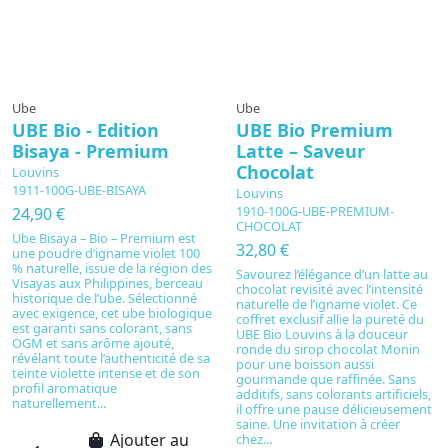
Ube
Ube
UBE Bio - Edition
UBE Bio Premium
Bisaya - Premium
Latte – Saveur
Chocolat
Louvins
1911-100G-UBE-BISAYA
Louvins
1910-100G-UBE-PREMIUM-
24,90 €
CHOCOLAT
Ube Bisaya – Bio – Premium est
32,80 €
une poudre d’igname violet 100
% naturelle, issue de la région des
Savourez l’élégance d’un latte au
Visayas aux Philippines, berceau
chocolat revisité avec l’intensité
historique de l’ube. Sélectionné
naturelle de l’igname violet. Ce
avec exigence, cet ube biologique
coffret exclusif allie la pureté du
est garanti sans colorant, sans
UBE Bio Louvins à la douceur
OGM et sans arôme ajouté,
ronde du sirop chocolat Monin
révélant toute l’authenticité de sa
pour une boisson aussi
teinte violette intense et de son
gourmande que raffinée. Sans
profil aromatique
additifs, sans colorants artificiels,
naturellement...
il offre une pause délicieusement
saine. Une invitation à créer
Ajouter au
chez...