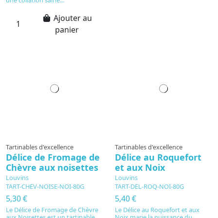
une collation saine...
Ajouter au
panier
Tartinables d'excellence
Tartinables d'excellence
Délice de Fromage de
Délice au Roquefort
Chèvre aux noisettes
et aux Noix
Louvins
Louvins
TART-CHEV-NOISE-NOI-80G
TART-DEL-ROQ-NOI-80G
5,30 €
5,40 €
Le Délice de Fromage de Chèvre
Le Délice au Roquefort et aux
aux Noisettes est un tartinable
Noix marie la puissance du