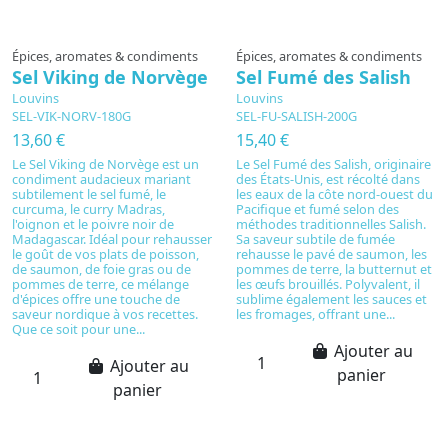
Épices, aromates & condiments
Épices, aromates & condiments
Sel Viking de Norvège
Sel Fumé des Salish
Louvins
Louvins
SEL-VIK-NORV-180G
SEL-FU-SALISH-200G
13,60 €
15,40 €
Le Sel Viking de Norvège est un
Le Sel Fumé des Salish, originaire
condiment audacieux mariant
des États-Unis, est récolté dans
subtilement le sel fumé, le
les eaux de la côte nord-ouest du
curcuma, le curry Madras,
Pacifique et fumé selon des
l'oignon et le poivre noir de
méthodes traditionnelles Salish.
Madagascar. Idéal pour rehausser
Sa saveur subtile de fumée
le goût de vos plats de poisson,
rehausse le pavé de saumon, les
de saumon, de foie gras ou de
pommes de terre, la butternut et
pommes de terre, ce mélange
les œufs brouillés. Polyvalent, il
d'épices offre une touche de
sublime également les sauces et
saveur nordique à vos recettes.
les fromages, offrant une...
Que ce soit pour une...
Ajouter au
Ajouter au
panier
panier