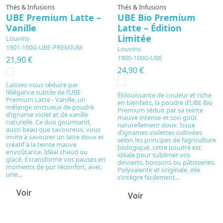
Thés & Infusions
Thés & Infusions
UBE Premium Latte –
UBE Bio Premium
Vanille
Latte – Édition
Limitée
Louvins
1901-100G-UBE-PREMIUM
Louvins
1900-100G-UBE
21,90 €
24,90 €
Laissez-vous séduire par
l’élégance subtile de l’UBE
Éblouissante de couleur et riche
Premium Latte - Vanille, un
en bienfaits, la poudre d’UBE Bio
mélange onctueux de poudre
Premium séduit par sa teinte
d’igname violet et de vanille
mauve intense et son goût
naturelle. Ce duo gourmand,
naturellement doux. Issue
aussi beau que savoureux, vous
d’ignames violettes cultivées
invite à savourer un latte doux et
selon les principes de l’agriculture
créatif à la teinte mauve
biologique, cette poudre est
envoûtante. Idéal chaud ou
idéale pour sublimer vos
glacé, il transforme vos pauses en
desserts, boissons ou pâtisseries.
moments de pur réconfort, avec
Polyvalente et originale, elle
une...
s’intègre facilement...
Voir
Voir