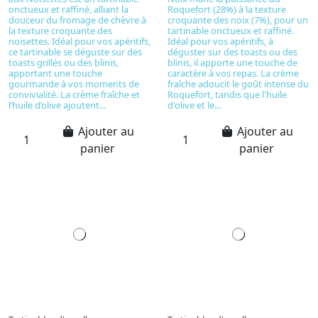
onctueux et raffiné, alliant la
Roquefort (28%) à la texture
douceur du fromage de chèvre à
croquante des noix (7%), pour un
la texture croquante des
tartinable onctueux et raffiné.
noisettes. Idéal pour vos apéritifs,
Idéal pour vos apéritifs, à
ce tartinable se déguste sur des
déguster sur des toasts ou des
toasts grillés ou des blinis,
blinis, il apporte une touche de
apportant une touche
caractère à vos repas. La crème
gourmande à vos moments de
fraîche adoucit le goût intense du
convivialité. La crème fraîche et
Roquefort, tandis que l'huile
l’huile d’olive ajoutent...
d'olive et le...
Ajouter au
Ajouter au
panier
panier