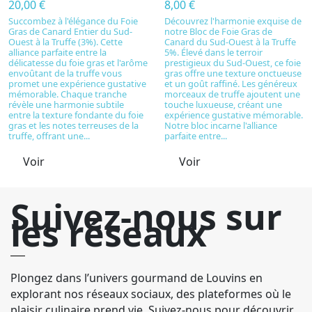
20,00 €
8,00 €
Succombez à l'élégance du Foie
Découvrez l'harmonie exquise de
Gras de Canard Entier du Sud-
notre Bloc de Foie Gras de
Ouest à la Truffe (3%). Cette
Canard du Sud-Ouest à la Truffe
alliance parfaite entre la
5%. Élevé dans le terroir
délicatesse du foie gras et l'arôme
prestigieux du Sud-Ouest, ce foie
envoûtant de la truffe vous
gras offre une texture onctueuse
promet une expérience gustative
et un goût raffiné. Les généreux
mémorable. Chaque tranche
morceaux de truffe ajoutent une
révèle une harmonie subtile
touche luxueuse, créant une
entre la texture fondante du foie
expérience gustative mémorable.
gras et les notes terreuses de la
Notre bloc incarne l'alliance
truffe, offrant une...
parfaite entre...
Voir
Voir
Suivez-nous sur
les réseaux
Plongez dans l’univers gourmand de Louvins en
explorant nos réseaux sociaux, des plateformes où le
plaisir culinaire prend vie. Suivez-nous pour découvrir