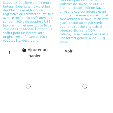
Élaboré à partir d’ignames
Savourez l’équilibre parfait entre
violettes de Davao, ce UBE Bio
l’intensité de l’igname violet bio
Premium Latte - Edition Davao
des Philippines et la douceur
offre une couleur intense et un
régressive du caramel beurre salé
goût naturellement sucré. Pur et
avec ce coffret exclusif Louvins. Il
sans additif, il se savoure en latte
contient 100 g de poudre d’UBE
glacé, chaud ou en pâtisserie,
bio premium et une bouteille de
pour une touche originale et
70 cl de sirop Monin. À offrir ou à
végétale. Bio, sans OGM ni
s’offrir pour un instant latte
caféine, il allie plaisir et naturalité.
original, réconfortant et 100%
Son format généreux de 100 g
végétal. Étui décoratif...
vous...
Ajouter au
Voir
panier