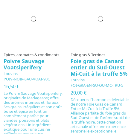
Épices, aromates & condiments
Foie gras & Terrines
Poivre Sauvage
Foie gras de Canard
Voatsiperifery
entier du Sud-Ouest
Mi-Cuit à la truffe 5%
Louvins
POIV-NOIR-SAU-VOAT-90G
Louvins
FOI-GRA-EN-SU-OU-MC-TRU-5
16,50 €
20,00 €
Le Poivre Sauvage Voatsiperifery,
originaire de Madagascar, offre
Découvrez l'harmonie délectable
des arômes intenses et floraux.
de notre Foie Gras de Canard
Ses grains irréguliers et son goût
Entier Mi-Cuit à la Truffe 5%.
boisé et épicé en font un
Alliance parfaite du foie gras du
complément parfait pour
Sud-Ouest et de l'arôme subtil de
viandes, poissons et plats
la truffe noire, cette création
végétariens. Un ingrédient
artisanale offre une expérience
exotique pour une cuisine
sensorielle exceptionnelle.
raffinée et audacieuse.