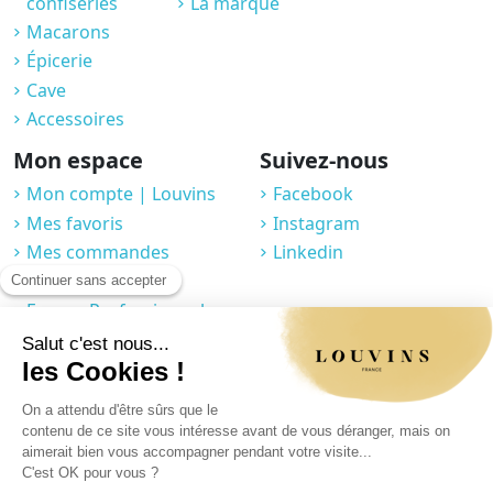
confiseries
La marque
Macarons
Épicerie
Cave
Accessoires
Mon espace
Suivez-nous
Mon compte | Louvins
Facebook
Mes favoris
Instagram
Mes commandes
Linkedin
Compte fidélité
Espace Professionnel
J'accepte que Louvins collecte mes informations à travers ce formulaire.
Vous pouvez en savoir plus sur notre page politique de confidentialité /
rubrique formulaire de contact.