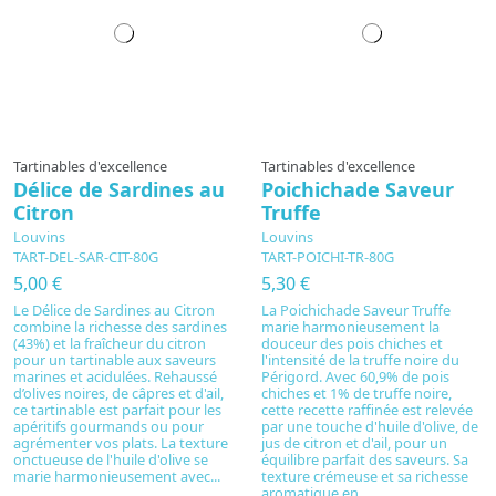
Tartinables d'excellence
Tartinables d'excellence
Délice de Sardines au
Poichichade Saveur
Citron
Truffe
Louvins
Louvins
TART-DEL-SAR-CIT-80G
TART-POICHI-TR-80G
5,00 €
5,30 €
Le Délice de Sardines au Citron
La Poichichade Saveur Truffe
combine la richesse des sardines
marie harmonieusement la
(43%) et la fraîcheur du citron
douceur des pois chiches et
pour un tartinable aux saveurs
l'intensité de la truffe noire du
marines et acidulées. Rehaussé
Périgord. Avec 60,9% de pois
d’olives noires, de câpres et d'ail,
chiches et 1% de truffe noire,
ce tartinable est parfait pour les
cette recette raffinée est relevée
apéritifs gourmands ou pour
par une touche d'huile d'olive, de
agrémenter vos plats. La texture
jus de citron et d'ail, pour un
onctueuse de l'huile d'olive se
équilibre parfait des saveurs. Sa
marie harmonieusement avec...
texture crémeuse et sa richesse
aromatique en...