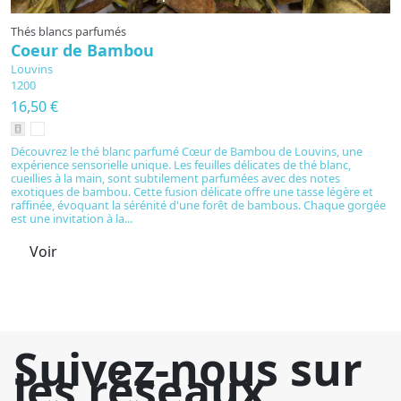
Thés blancs parfumés
T
Coeur de Bambou
B
Louvins
L
1200
1
16,50 €
8
Découvrez le thé blanc parfumé Cœur de Bambou de Louvins, une
Le
expérience sensorielle unique. Les feuilles délicates de thé blanc,
d
cueillies à la main, sont subtilement parfumées avec des notes
s
exotiques de bambou. Cette fusion délicate offre une tasse légère et
ra
raffinée, évoquant la sérénité d'une forêt de bambous. Chaque gorgée
cr
est une invitation à la...
ce
Voir
Suivez-nous sur
les réseaux