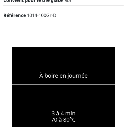
Convient pour le thé glacé
Non
Référence
1014-100Gr-D
À boire en journée
3 à 4 min
70 à 80°C