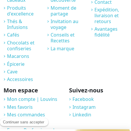
cadeaux
découverte
Contact
Produits
Moment de
Expédition,
d'excellence
partage
livraison et
Thés &
Invitation au
retours
Infusions
voyage
Avantages
Cafés
Conseils et
fidélité
Recettes
Chocolats et
confiseries
La marque
Macarons
Épicerie
Cave
Accessoires
Mon espace
Suivez-nous
Mon compte | Louvins
Facebook
Mes favoris
Instagram
Mes commandes
Linkedin
Compte fidélité
Espace Professionnel