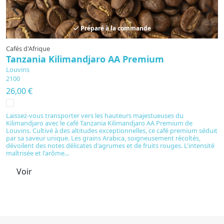
Préparé à la commande
Cafés d'Afrique
Ca
Tanzania Kilimandjaro AA Premium
N
Louvins
L
2100
2
26,00 €
2
Laissez-vous transporter vers les hauteurs majestueuses du
S
Kilimandjaro avec le café Tanzania Kilimandjaro AA Premium de
pr
Louvins. Cultivé à des altitudes exceptionnelles, ce café premium séduit
Ar
par sa saveur unique. Les grains Arabica, soigneusement récoltés,
pa
dévoilent des notes délicates d'agrumes et de fruits rouges. L'intensité
av
maîtrisée et l'arôme...
gu
Voir