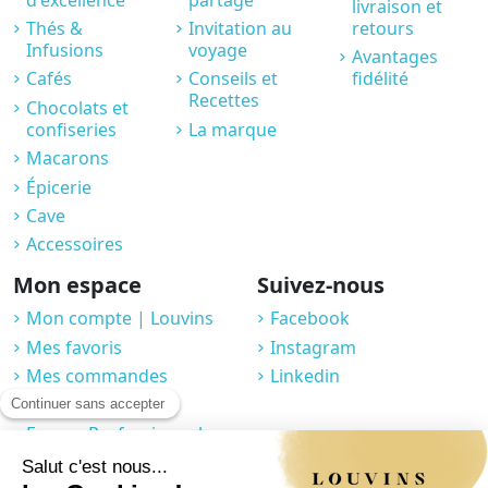
livraison et
Thés &
Invitation au
retours
Infusions
voyage
Avantages
Cafés
Conseils et
fidélité
Recettes
Chocolats et
confiseries
La marque
Macarons
Épicerie
Cave
Accessoires
Mon espace
Suivez-nous
Mon compte | Louvins
Facebook
Mes favoris
Instagram
Mes commandes
Linkedin
Compte fidélité
Espace Professionnel