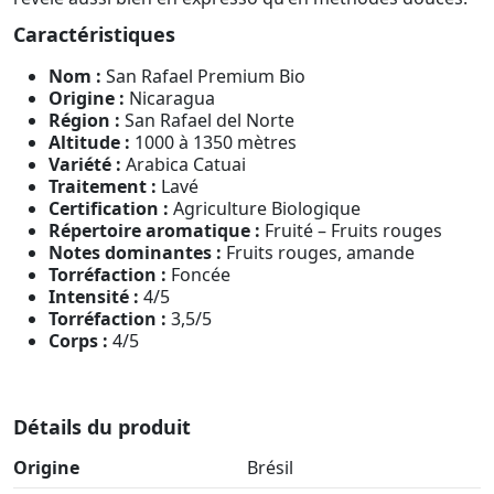
Caractéristiques
Nom :
San Rafael Premium Bio
Origine :
Nicaragua
Région :
San Rafael del Norte
Altitude :
1000 à 1350 mètres
Variété :
Arabica Catuai
Traitement :
Lavé
Certification :
Agriculture Biologique
Répertoire aromatique :
Fruité – Fruits rouges
Notes dominantes :
Fruits rouges, amande
Torréfaction :
Foncée
Intensité :
4/5
Torréfaction :
3,5/5
Corps :
4/5
Détails du produit
Origine
Brésil