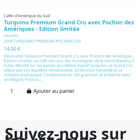
Cafés d'Amérique du Sud
C
Turquino Premium Grand Cru avec Pochon des
C
Amériques - Edition limitée
C
Louvins
L
2004-TURQUINO-PREMIUM-POCHON-250
C
14,00 €
2
Découvrez Turquino Premium Grand Cru avec Pochon des Amériques -
Of
Édition Limitée, un café rare issu des montagnes de la Sierra Maestra à
Co
Cuba. Récolté sur les pentes du célèbre massif Turquino, ce Grand Cru
p
séduit par son équilibre remarquable, sa douceur naturelle et sa
L
richesse aromatique. Conditionné en 250 grammes et présenté dans
Lu
un élégant Pochon...
Me
Ajouter au panier
Suivez-nous sur