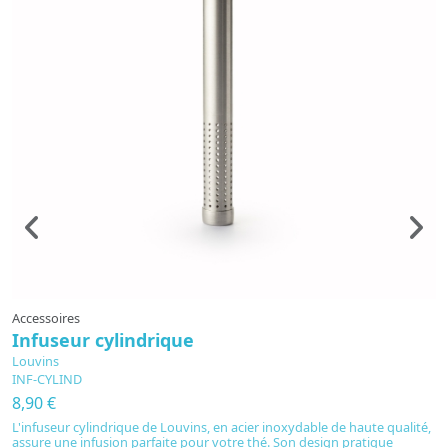
Accessoires
T
Infuseur cylindrique
C
Louvins
L
INF-CYLIND
1
8,90 €
7
L'infuseur cylindrique de Louvins, en acier inoxydable de haute qualité,
assure une infusion parfaite pour votre thé. Son design pratique