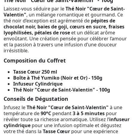
Thé Noir "Cœur de Saint-Valentin" - 100g
Laissez-vous séduire par le
Thé Noir "Cœur de Saint-
Valentin"
, un mélange romantique et gourmand. Ce
thé noir d’exception est agrémenté de
pépites de
chocolat noir, baies de goji, cœurs en sucre, fraises
lyophilisées, pétales de rose
et un délicat arôme
envoûtant. Une création pensée pour célébrer l’amour
et la passion à travers une infusion d’une douceur
irrésistible.
Composition du Coffret
Tasse Cœur 250 ml
Boîte à Thé Yumiko (Noir et Or) - 150g
Infuseur Cylindrique
Thé Noir "Cœur de Saint-Valentin" - 100g
Conseils de Dégustation
Infusez le
Thé Noir "Cœur de Saint-Valentin"
à une
température de
90°C
pendant
3 à 5 minutes
pour
révéler toute sa richesse aromatique. Utilisez l’
infuseur
cylindrique
pour une infusion optimale et dégustez
votre thé dans la
Tasse Cœur
pour une expérience