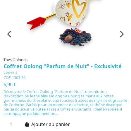
Thés Oolongs
C
Coffret Oolong "Parfum de Nuit" - Exclusivité
C
Louvins
L
COF-1303-30
C
6,90 €
4
Découvrez le Coffret Oolong "Parfum de Nuit", une infusion
O
d'exception où le thé bleu Oolong Se Chung se marie aux notes
2
gourmandes du chocolat et aux touches fruitées de myrtille et groseille
c
de Corinthe. Parfait pour un moment de détente, ce thé se distingue
un
par sa douceur veloutée et ses arômes envoûtants. Idéal en soirée, il
d
accompagne parfaitement un...
Ajouter au panier