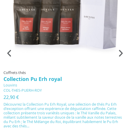
Préparé à la commande
Coffrets thés
P
Collection Pu Erh royal
B
Louvins
L
COL-THES-PUERH-ROY
1
22,90 €
8
Découvrez la Collection Pu Erh Royal, une sélection de thés Pu Erh
d'exception offrant une expérience de dégustation raffinée. Cette
Ba
collection présente trois variétés uniques : le Thé Vanille du Palais,
p
mêlant subtilement la saveur douce de la vanille aux notes terrestres
c
du Pu Erh ; le Thé Mélange du Roi, équilibrant habilement le Pu Erh
ex
avec des thés...
dé