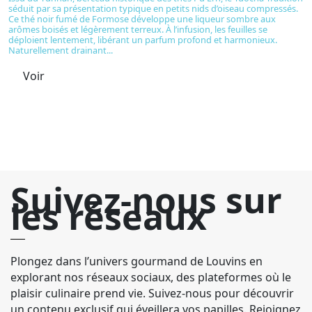
séduit par sa présentation typique en petits nids d’oiseau compressés.
d'
Ce thé noir fumé de Formose développe une liqueur sombre aux
co
arômes boisés et légèrement terreux. À l’infusion, les feuilles se
mê
déploient lentement, libérant un parfum profond et harmonieux.
du
Naturellement drainant...
av
Voir
Suivez-nous sur
les réseaux
Plongez dans l’univers gourmand de Louvins en
explorant nos réseaux sociaux, des plateformes où le
plaisir culinaire prend vie. Suivez-nous pour découvrir
un contenu exclusif qui éveillera vos papilles. Rejoignez