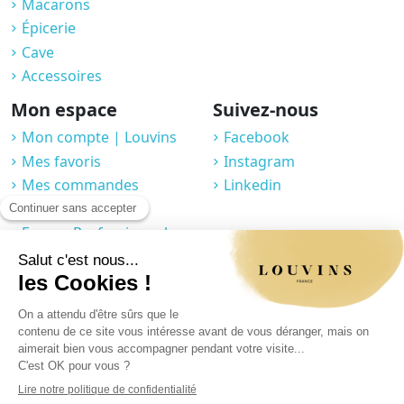
Macarons
Épicerie
Cave
Accessoires
Mon espace
Suivez-nous
Mon compte | Louvins
Facebook
Mes favoris
Instagram
Mes commandes
Linkedin
Compte fidélité
Espace Professionnel
J'accepte que Louvins collecte mes informations à travers ce formulaire.
Vous pouvez en savoir plus sur notre page politique de confidentialité /
rubrique formulaire de contact.