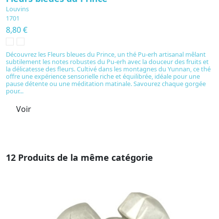
Louvins
L
1701
1
8,80 €
8
Découvrez les Fleurs bleues du Prince, un thé Pu-erh artisanal mêlant
D
subtilement les notes robustes du Pu-erh avec la douceur des fruits et
en
la délicatesse des fleurs. Cultivé dans les montagnes du Yunnan, ce thé
m
offre une expérience sensorielle riche et équilibrée, idéale pour une
t
pause détente ou une méditation matinale. Savourez chaque gorgée
po
pour...
se
Voir
12 Produits de la même catégorie