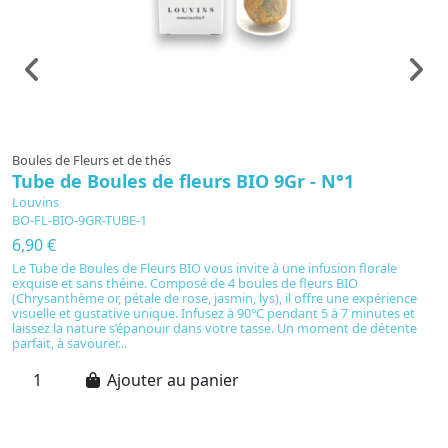
Boules de Fleurs et de thés
Bo
Tube de Boules de fleurs BIO 9Gr - N°1
F
Louvins
L
BO-FL-BIO-9GR-TUBE-1
F
6,90 €
9
Le Tube de Boules de Fleurs BIO vous invite à une infusion florale
La
exquise et sans théine. Composé de 4 boules de fleurs BIO
l’
(Chrysanthème or, pétale de rose, jasmin, lys), il offre une expérience
in
visuelle et gustative unique. Infusez à 90°C pendant 5 à 7 minutes et
su
laissez la nature s’épanouir dans votre tasse. Un moment de détente
no
parfait, à savourer...
le
Ajouter au panier