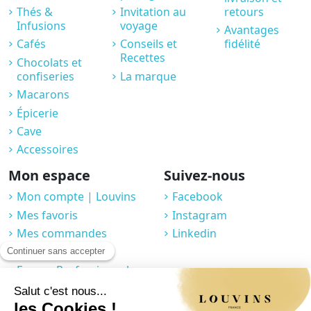
Thés &
Invitation au
retours
Infusions
voyage
Avantages
Cafés
Conseils et
fidélité
Recettes
Chocolats et
confiseries
La marque
Macarons
Épicerie
Cave
Accessoires
Mon espace
Suivez-nous
Mon compte | Louvins
Facebook
Mes favoris
Instagram
Mes commandes
Linkedin
Compte fidélité
Espace Professionnel