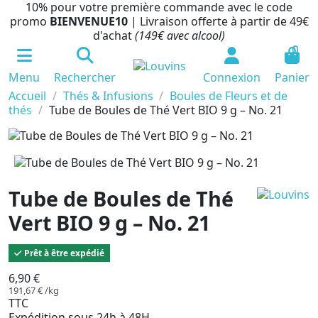
10% pour votre première commande avec le code
promo
BIENVENUE10
| Livraison offerte à partir de 49€
d'achat
(149€ avec alcool)
0
Menu
Rechercher
Connexion
Panier
Accueil
Thés & Infusions
Boules de Fleurs et de
thés
Tube de Boules de Thé Vert BIO 9 g – No. 21
Tube de Boules de Thé
Vert BIO 9 g – No. 21
Prêt à être expédié
6,90 €
191,67 € /kg
TTC
Expédition sous 24h à 48H