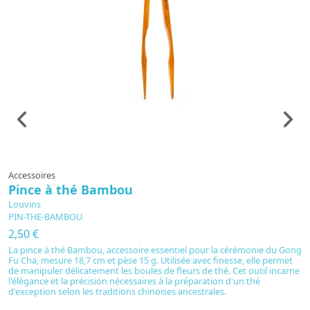
Accessoires
A
Pince à thé Bambou
T
Louvins
L
PIN-THE-BAMBOU
T
2,50 €
5
La pince à thé Bambou, accessoire essentiel pour la cérémonie du Gong
Dé
Fu Cha, mesure 18,7 cm et pèse 15 g. Utilisée avec finesse, elle permet
i
de manipuler délicatement les boules de fleurs de thé. Cet outil incarne
th
l'élégance et la précision nécessaires à la préparation d'un thé
pa
d'exception selon les traditions chinoises ancestrales.
pl