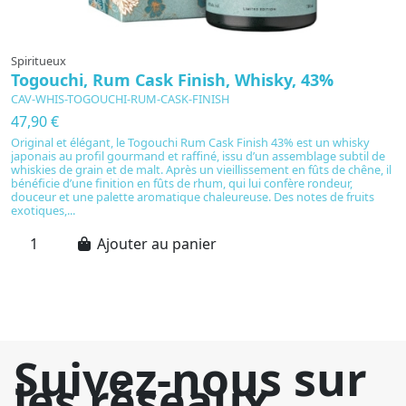
Spiritueux
Bo
Togouchi, Rum Cask Finish, Whisky, 43%
T
CAV-WHIS-TOGOUCHI-RUM-CASK-FINISH
L
B
47,90 €
6
Original et élégant, le Togouchi Rum Cask Finish 43% est un whisky
japonais au profil gourmand et raffiné, issu d’un assemblage subtil de
Po
whiskies de grain et de malt. Après un vieillissement en fûts de chêne, il
in
bénéficie d’une finition en fûts de rhum, qui lui confère rondeur,
êt
douceur et une palette aromatique chaleureuse. Des notes de fruits
ch
exotiques,...
l’
su
Ajouter au panier
Suivez-nous sur
les réseaux