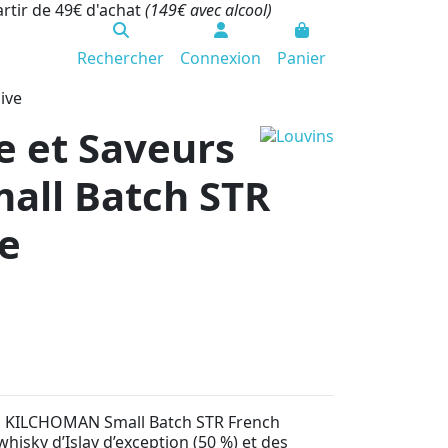
artir de 49€ d'achat
(149€ avec alcool)
Rechercher
Connexion
Panier
ive
e et Saveurs
ll Batch STR
ve
rs KILCHOMAN Small Batch STR French
whisky d’Islay d’exception (50 %) et des