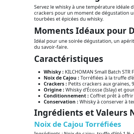
Servez le whisky à une température idéale d
crackers pour un moment de dégustation uniq
tourbées et épicées du whisky.
Moments Idéaux pour Dé
Idéal pour une soirée dégustation, un apérit
du savoir-faire.
Caractéristiques
Whisky :
KILCHOMAN Small Batch STR Fre
Noix de Cajou :
Torréfiées à la truffe d’
Crackers :
Petits crackers aux graines, 
Origine :
Whisky d’Écosse (Islay) et gou
Conditionnement :
Coffret prêt à offrir
Conservation :
Whisky à conserver à tem
Ingrédients et Valeurs 
Noix de Cajou Torréfiées
Ingrédients : Noix de cajou, truffe d’été 1 %