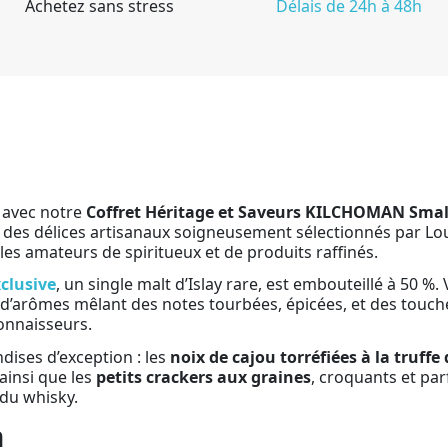
Achetez sans stress
Délais de 24h à 48h
 avec notre
Coffret Héritage et Saveurs KILCHOMAN Small
des délices artisanaux soigneusement sélectionnés par Louvi
r les amateurs de spiritueux et de produits raffinés.
clusive
, un single malt d’Islay rare, est embouteillé à 50 %.
 d’arômes mêlant des notes tourbées, épicées, et des touches
connaisseurs.
ises d’exception : les
noix de cajou torréfiées à la truffe
ainsi que les
petits crackers aux graines
, croquants et pa
du whisky.
n