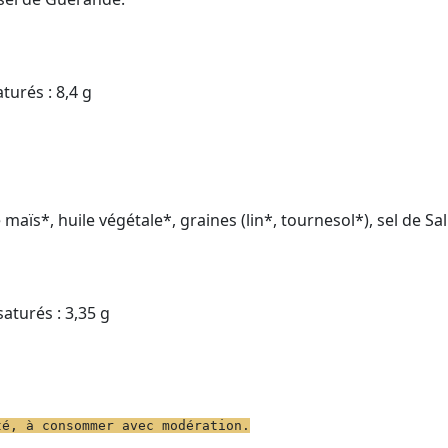
turés : 8,4 g
 maïs*, huile végétale*, graines (lin*, tournesol*), sel de Sa
aturés : 3,35 g
té, à consommer avec modération.