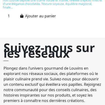
non tourbé déploie une trame florale et fruitée, relevée d'épices fines et
ve
d'une élégance chocolatée. Texture soyeuse, équilibre magistral,
la
finale...
et
Ajouter au panier
Suivez-nous sur
les réseaux
Plongez dans l’univers gourmand de Louvins en
explorant nos réseaux sociaux, des plateformes où le
plaisir culinaire prend vie. Suivez-nous pour découvrir
un contenu exclusif qui éveillera vos papilles. Rejoignez
notre communauté pour des conseils culinaires, des
histoires inspirantes sur nos produits, et soyez les
premiers à connaître nos dernières créations.