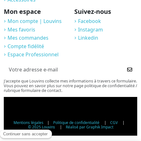
Mon espace
Suivez-nous
Mon compte | Louvins
Facebook
Mes favoris
Instagram
Mes commandes
Linkedin
Compte fidélité
Espace Professionnel
J'accepte que Louvins collecte mes informations à travers ce formulaire.
Vous pouvez en savoir plus sur notre page politique de confidentialité /
rubrique formulaire de contact.
Mentions légales
|
Politique de confidentialité
|
CGV
|
© 2025 Louvins
|
Réalisé par Graphik Impact