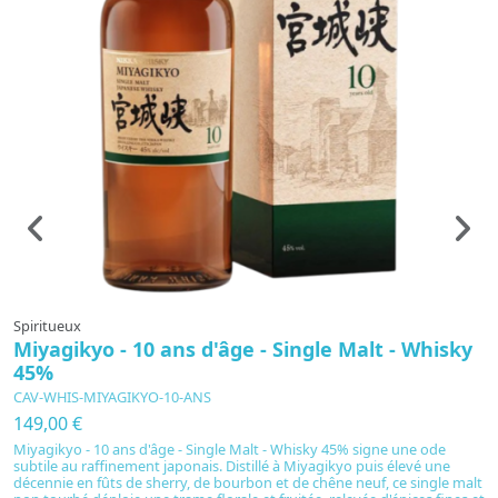
Spiritueux
S
Miyagikyo - 10 ans d'âge - Single Malt - Whisky
D
45%
d
CAV-WHIS-MIYAGIKYO-10-ANS
C
149,00 €
3
Miyagikyo - 10 ans d'âge - Single Malt - Whisky 45% signe une ode
Dr
subtile au raffinement japonais. Distillé à Miyagikyo puis élevé une
l’
décennie en fûts de sherry, de bourbon et de chêne neuf, ce single malt
d