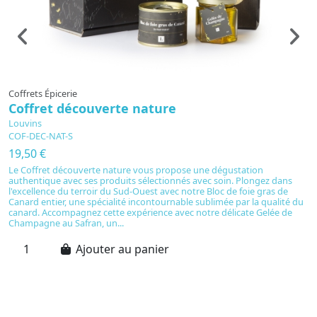
Coffrets Épicerie
C
Coffret découverte nature
C
P
Louvins
COF-DEC-NAT-S
L
C
19,50 €
2
Le Coffret découverte nature vous propose une dégustation
authentique avec ses produits sélectionnés avec soin. Plongez dans
O
l'excellence du terroir du Sud-Ouest avec notre Bloc de foie gras de
V
Canard entier, une spécialité incontournable sublimée par la qualité du
ml
canard. Accompagnez cette expérience avec notre délicate Gelée de
et
Champagne au Safran, un...
t
Ajouter au panier