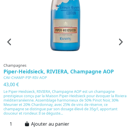
Champagnes
B
Piper-Heidsieck, RIVIERA, Champagne AOP
C
e
CAV-CHAMP-PIP-RIV-AOP
L
43,00 €
S
Le Piper-Heidsieck, RIVIERA, Champagne AOP est un champagne
4
prestigieux conçu par la Maison Piper-Heidsieck pour évoquer la Riviera
méditerranéenne. Assemblage harmonieux de 50% Pinot Noir, 30%
Le
Meunier et 20% Chardonnay, avec 25% de vins de réserve, ce
d'
champagne se distingue par son dosage élevé de 35g/l, apportant
de
douceur et rondeur. Il se déguste...
bi
ad
Ajouter au panier
a