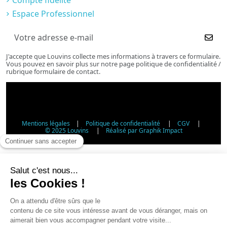
Compte fidélité
Espace Professionnel
J'accepte que Louvins collecte mes informations à travers ce formulaire.
Vous pouvez en savoir plus sur notre page politique de confidentialité /
rubrique formulaire de contact.
Mentions légales
|
Politique de confidentialité
|
CGV
|
© 2025 Louvins
|
Réalisé par Graphik Impact
Vérification d'âge - Vente d'alcool
Conformément à l'article L3342-1 du Code de la santé
publique, la vente d'alcool est interdite aux mineurs de
moins de 18 ans. Veuillez confirmer votre âge.
Article L3342-1 du Code de la santé publique : la vente
d'alcool aux mineurs de moins de 18 ans est interdite.