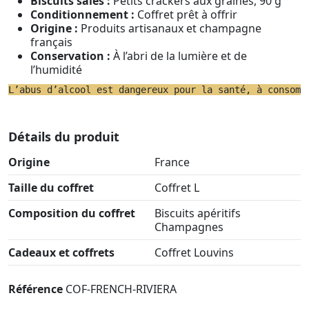
Biscuits salés :
Petits crackers aux graines, 90 g
Conditionnement :
Coffret prêt à offrir
Origine :
Produits artisanaux et champagne
français
Conservation :
À l’abri de la lumière et de
l’humidité
L’abus d’alcool est dangereux pour la santé, à consomm
Détails du produit
Origine
France
Taille du coffret
Coffret L
Composition du coffret
Biscuits apéritifs
Champagnes
Cadeaux et coffrets
Coffret Louvins
Référence
COF-FRENCH-RIVIERA