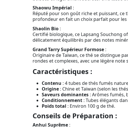
Shaowu Impérial
:
Réputé pour son goût riche et puissant, ce 
profondeur en fait un choix parfait pour l
Shaolin Bio
:
Certifié biologique, ce Lapsang Souchong o
délicatement équilibrés par des notes minér
Grand Tarry Supérieur Formose
:
Originaire de Taïwan, ce thé se distingue p
rondes et complexes, avec une légère note s
Caractéristiques :
Contenu
: 4 tubes de thés fumés nature
Origine
: Chine et Taïwan (selon les thés
Saveurs dominantes
: Arômes fumés, bo
Conditionnement
: Tubes élégants dans 
Poids total
: Environ 100 g de thé.
Conseils de Préparation :
Anhui Suprême
: