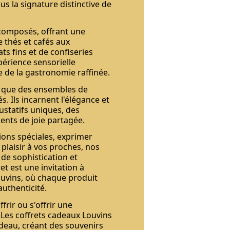
us la signature distinctive de
 composés, offrant une
e thés et cafés aux
s fins et de confiseries
périence sensorielle
 de la gastronomie raffinée.
s que des ensembles de
. Ils incarnent l'élégance et
ustatifs uniques, des
nts de joie partagée.
ions spéciales, exprimer
plaisir à vos proches, nos
de sophistication et
et est une invitation à
uvins, où chaque produit
authenticité.
rir ou s'offrir une
 Les coffrets cadeaux Louvins
deau, créant des souvenirs