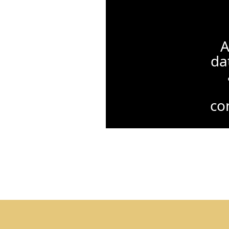
A
da
con