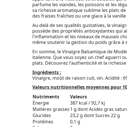
parfume les viandes, les poissons et les légu
sa richesse aromatique sublime les plats de
des fraises fraîches ou une glace à la vanill
Au-delà de ses qualités gustatives, le vinai
possède des propriétés antioxydantes qui ai
l'inflammation et les niveaux de mauvais chol
même soutenir la gestion du poids grâce à sa
En somme, le Vinaigre Balsamique de Modène -
italienne. Que vous soyez un chef aguerri o
plats. Découvrez l'authenticité et la riches
Ingrédients :
Vinaigre, moût de raison cuit, vin. Acidité : 
Valeurs nutritionnelles moyennes pour 10
Nutriments
Valeurs
Énergie
387 kcal / 92,7 kj
Matières grasses
1 g dont Acides gras satur
Glucides
23,2 g dont Sucres 22 g
Protéines
0,1 g