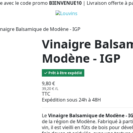
e avec le code promo
BIENVENUE10
| Livraison offerte à p
inaigre Balsamique de Modène - IGP
Vinaigre Balsa
Modène - IGP
Prêt à être expédié
9,80 €
39,20 € /L
TTC
Expédition sous 24h à 48H
Le
Vinaigre Balsamique de Modène - I
de la région de Modène. Fabriqué à partir
vin, il est vieilli en fûts de bois pour dé