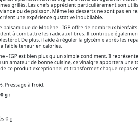
mes grillés. Les chefs apprécient particulièrement son utili
 viande ou de poisson. Même les desserts ne sont pas en res
e créent une expérience gustative inoubliable.
gre balsamique de Modène - IGP offre de nombreux bienfaits 
dent à combattre les radicaux libres. Il contribue égalemen
estérol. De plus, il aide à réguler la glycémie après les rep
 faible teneur en calories.
 IGP est bien plus qu'un simple condiment. Il représente l'e
u un amateur de bonne cuisine, ce vinaigre apportera une t
se de ce produit exceptionnel et transformez chaque repas en
6%. Pressage à froid.
0 g :
és 0 g