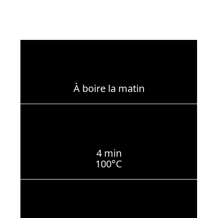
À boire la matin
4 min
100°C