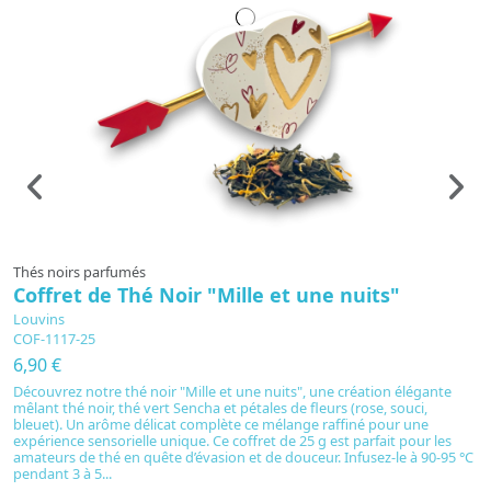
Thés noirs parfumés
T
Coffret de Thé Noir "Mille et une nuits"
G
Louvins
L
COF-1117-25
1
6,90 €
1
Découvrez notre thé noir "Mille et une nuits", une création élégante
mêlant thé noir, thé vert Sencha et pétales de fleurs (rose, souci,
S
bleuet). Un arôme délicat complète ce mélange raffiné pour une
de
expérience sensorielle unique. Ce coffret de 25 g est parfait pour les
i
amateurs de thé en quête d’évasion et de douceur. Infusez-le à 90-95 °C
ch
pendant 3 à 5...
sé