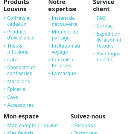
Produits
Notre
Service
Louvins
expertise
client
Coffrets et
Instant de
FAQ
cadeaux
découverte
Contact
Produits
Moment de
Expédition,
d'excellence
partage
livraison et
Thés &
Invitation au
retours
Infusions
voyage
Avantages
Cafés
Conseils et
fidélité
Recettes
Chocolats et
confiseries
La marque
Macarons
Épicerie
Cave
Accessoires
Mon espace
Suivez-nous
Mon compte | Louvins
Facebook
Mes favoris
Instagram