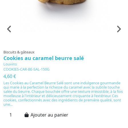
Préparé à la commande
Biscuits & gâteaux
C
Cookies au caramel beurre salé
G
Louvins
L
COOKIES-CAR-BE-SAL-150G
G
4,60 €
4
Les Cookies au Caramel Beurre Salé sont une indulgence gourmande
D
qui marie à la perfection la richesse du caramel avec la subtile touche
en
salée du beurre. Chaque bouchée offre une texture irrésistible, à la fois
i
moelleuse à l'intérieur et délicieusement croquante à l'extérieur. Ces
au
cookies, confectionnés avec des ingrédients de première qualité, sont
un
une...
ép
Ajouter au panier