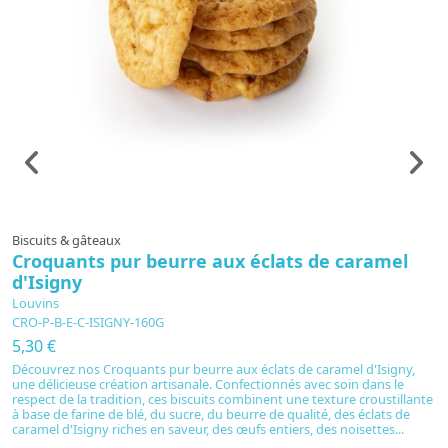
Biscuits & gâteaux
B
Croquants pur beurre aux éclats de caramel
P
d'Isigny
L
P
Louvins
CRO-P-B-E-C-ISIGNY-160G
4
5,30 €
L
ex
Découvrez nos Croquants pur beurre aux éclats de caramel d'Isigny,
d
une délicieuse création artisanale. Confectionnés avec soin dans le
av
respect de la tradition, ces biscuits combinent une texture croustillante
va
à base de farine de blé, du sucre, du beurre de qualité, des éclats de
ch
caramel d'Isigny riches en saveur, des œufs entiers, des noisettes...