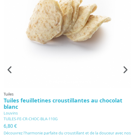
Préparé à la commande
Tuiles
Tu
Tuiles feuilletines croustillantes au chocolat
T
blanc
l
Louvins
L
TUILES-FE-CR-CHOC-BLA-110G
T
6,80 €
6
Découvrez l'harmonie parfaite du croustillant et de la douceur avec nos
Cr