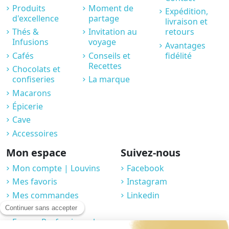
Produits
Moment de
Expédition,
d'excellence
partage
livraison et
Thés &
Invitation au
retours
Infusions
voyage
Avantages
Cafés
Conseils et
fidélité
Recettes
Chocolats et
confiseries
La marque
Macarons
Épicerie
Cave
Accessoires
Mon espace
Suivez-nous
Mon compte | Louvins
Facebook
Mes favoris
Instagram
Mes commandes
Linkedin
Compte fidélité
Espace Professionnel