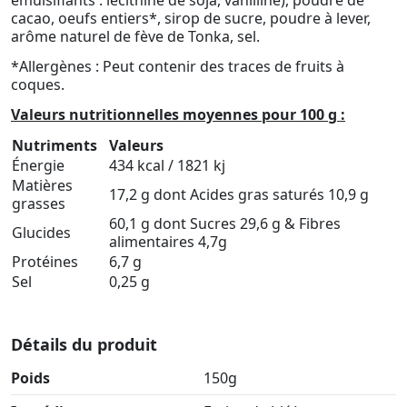
émulsifiants : lécithine de soja, vanilline), poudre de
cacao, oeufs entiers*, sirop de sucre, poudre à lever,
arôme naturel de fève de Tonka, sel.
*Allergènes : Peut contenir des traces de fruits à
coques.
Valeurs nutritionnelles moyennes pour 100 g :
Nutriments
Valeurs
Énergie
434 kcal / 1821 kj
Matières
17,2 g dont Acides gras saturés 10,9 g
grasses
60,1 g dont Sucres 29,6 g & Fibres
Glucides
alimentaires 4,7g
Protéines
6,7 g
Sel
0,25 g
Détails du produit
Poids
150g