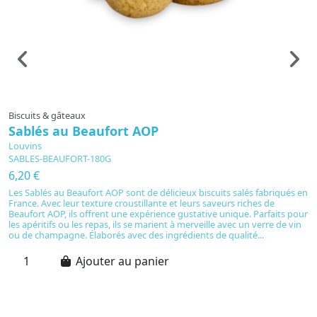
Biscuits & gâteaux
B
Sablés au Beaufort AOP
T
Louvins
L
SABLES-BEAUFORT-180G
T
6,20 €
1
Les Sablés au Beaufort AOP sont de délicieux biscuits salés fabriqués en
D
France. Avec leur texture croustillante et leurs saveurs riches de
Fr
Beaufort AOP, ils offrent une expérience gustative unique. Parfaits pour
c
les apéritifs ou les repas, ils se marient à merveille avec un verre de vin
d'
ou de champagne. Élaborés avec des ingrédients de qualité...
Ce
hu
Ajouter au panier