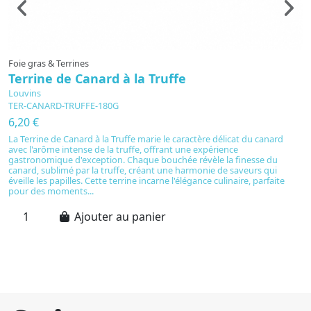
Foie gras & Terrines
Fo
Terrine de Canard à la Truffe
G
Louvins
L
TER-CANARD-TRUFFE-180G
G
6,20 €
5
La Terrine de Canard à la Truffe marie le caractère délicat du canard
L
avec l'arôme intense de la truffe, offrant une expérience
Su
gastronomique d'exception. Chaque bouchée révèle la finesse du
se
canard, sublimé par la truffe, créant une harmonie de saveurs qui
dé
éveille les papilles. Cette terrine incarne l'élégance culinaire, parfaite
ru
pour des moments...
à 
Ajouter au panier