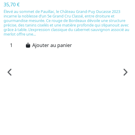
35,70 €
Élevé au sommet de Pauillac, le Château Grand-Puy Ducasse 2023
incarne la noblesse d’un 5e Grand Cru Classé, entre droiture et
gourmandise mesurée. Ce rouge de Bordeaux dévoile une structure
précise, des tanins ciselés et une matière profonde qui s’épanouit avec
grâce à table. L’expression classique du cabernet-sauvignon associé au
merlot offre une...
Ajouter au panier
Vi
C
C
C
4
C
in