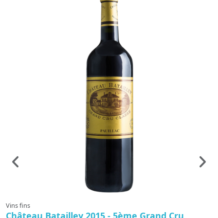
Vins fins
Vi
Château Batailley 2015 - 5ème Grand Cru
C