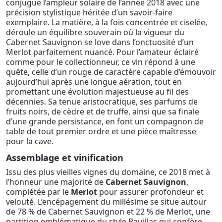
conjugue l’ampleur solaire de l’année 2018 avec une
précision stylistique héritée d’un savoir-faire
exemplaire. La matière, à la fois concentrée et ciselée,
déroule un équilibre souverain où la vigueur du
Cabernet Sauvignon se love dans l’onctuosité d’un
Merlot parfaitement nuancé. Pour l’amateur éclairé
comme pour le collectionneur, ce vin répond à une
quête, celle d’un rouge de caractère capable d’émouvoir
aujourd’hui après une longue aération, tout en
promettant une évolution majestueuse au fil des
décennies. Sa tenue aristocratique, ses parfums de
fruits noirs, de cèdre et de truffe, ainsi que sa finale
d’une grande persistance, en font un compagnon de
table de tout premier ordre et une pièce maîtresse
pour la cave.
Assemblage et vinification
Issu des plus vieilles vignes du domaine, ce 2018 met à
l’honneur une majorité de
Cabernet Sauvignon
,
complétée par le
Merlot
pour assurer profondeur et
velouté. L’encépagement du millésime se situe autour
de 78 % de Cabernet Sauvignon et 22 % de Merlot, une
partition emblématique du style Pauillac qui confère