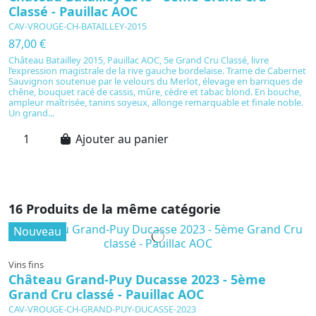
Classé - Pauillac AOC
C
CAV-VROUGE-CH-BATAILLEY-2015
C
87,00 €
4
Château Batailley 2015, Pauillac AOC, 5e Grand Cru Classé, livre
C
l’expression magistrale de la rive gauche bordelaise. Trame de Cabernet
in
Sauvignon soutenue par le velours du Merlot, élevage en barriques de
pa
chêne, bouquet racé de cassis, mûre, cèdre et tabac blond. En bouche,
fr
ampleur maîtrisée, tanins soyeux, allonge remarquable et finale noble.
s
Un grand...
pr
Ajouter au panier
16 Produits de la même catégorie
Nouveau
Vins fins
Château Grand-Puy Ducasse 2023 - 5ème
Grand Cru classé - Pauillac AOC
CAV-VROUGE-CH-GRAND-PUY-DUCASSE-2023