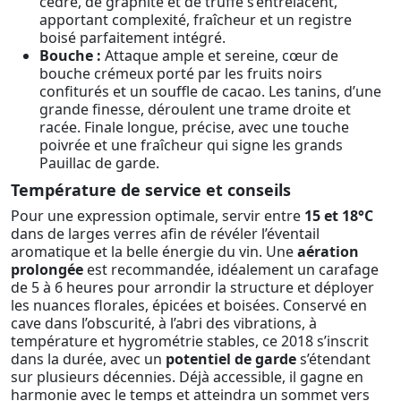
cèdre, de graphite et de truffe s’entrelacent,
apportant complexité, fraîcheur et un registre
boisé parfaitement intégré.
Bouche :
Attaque ample et sereine, cœur de
bouche crémeux porté par les fruits noirs
confiturés et un souffle de cacao. Les tanins, d’une
grande finesse, déroulent une trame droite et
racée. Finale longue, précise, avec une touche
poivrée et une fraîcheur qui signe les grands
Pauillac de garde.
Température de service et conseils
Pour une expression optimale, servir entre
15 et 18°C
dans de larges verres afin de révéler l’éventail
aromatique et la belle énergie du vin. Une
aération
prolongée
est recommandée, idéalement un carafage
de 5 à 6 heures pour arrondir la structure et déployer
les nuances florales, épicées et boisées. Conservé en
cave dans l’obscurité, à l’abri des vibrations, à
température et hygrométrie stables, ce 2018 s’inscrit
dans la durée, avec un
potentiel de garde
s’étendant
sur plusieurs décennies. Déjà accessible, il gagne en
harmonie avec le temps et atteindra un sommet vers