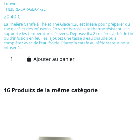
Louvins
L
THEIERE-CAR-GLA-1-2L
C
20,40 €
2
La Théière Carafe à Thé et Thé Glacé 1.2L est idéale pour préparer du
La
thé glacé et des infusions. En verre borosilicate thermorésistant, elle
ma
supporte les températures élevées. Déposez 6 à 8 cuillères à thé de thé
fe
ou d'infusion en feuilles, ajoutez une tasse d'eau chaude puis
pu
complétez avec de l'eau froide. Placez la carafe au réfrigérateur pour
ré
infuser 2...
bo
Ajouter au panier
16 Produits de la même catégorie