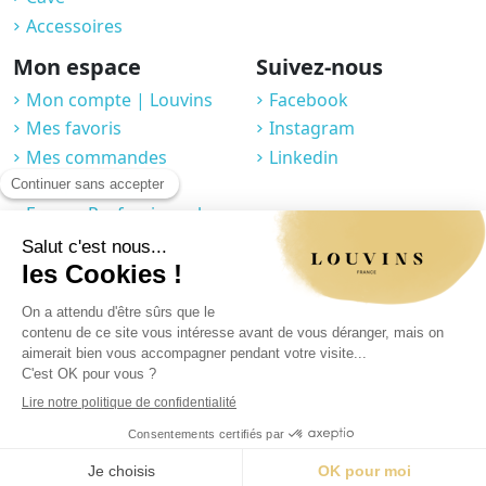
Accessoires
Mon espace
Suivez-nous
Mon compte | Louvins
Facebook
Mes favoris
Instagram
Mes commandes
Linkedin
Compte fidélité
Espace Professionnel
J'accepte que Louvins collecte mes informations à travers ce formulaire.
Vous pouvez en savoir plus sur notre page politique de confidentialité /
rubrique formulaire de contact.
Mentions légales
|
Politique de confidentialité
|
CGV
|
© 2025 Louvins
|
Réalisé par Graphik Impact