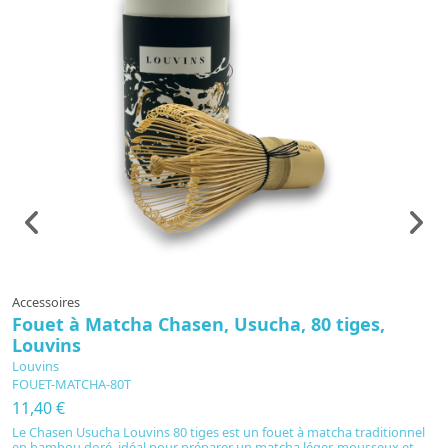
Accessoires
A
Fouet à Matcha Chasen, Usucha, 80 tiges,
T
Louvins
L
T
Louvins
FOUET-MATCHA-80T
1
11,40 €
La
ul
Le Chasen Usucha Louvins 80 tiges est un fouet à matcha traditionnel
d'
en bambou doré, idéal pour préparer un matcha léger, mousseux et