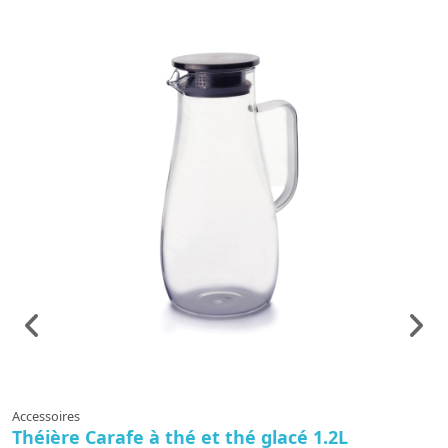
Accessoires
A
Théière Carafe à thé et thé glacé 1.2L
C