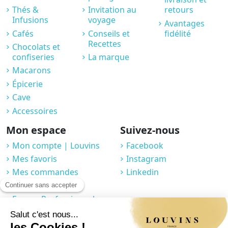
Thés &
Invitation au
retours
Infusions
voyage
Avantages
Cafés
Conseils et
fidélité
Recettes
Chocolats et
confiseries
La marque
Macarons
Épicerie
Cave
Accessoires
Mon espace
Suivez-nous
Mon compte | Louvins
Facebook
Mes favoris
Instagram
Mes commandes
Linkedin
Compte fidélité
Espace Professionnel