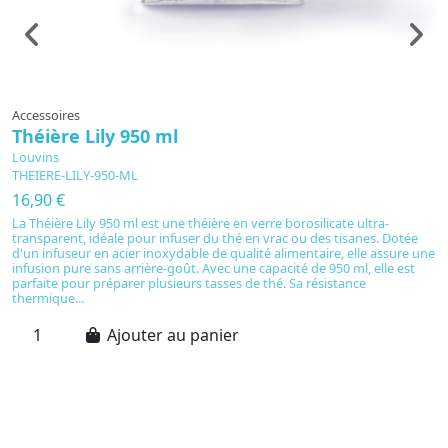
Accessoires
A
Théière Lily 950 ml
B
Louvins
L
THEIERE-LILY-950-ML
H
16,90 €
8
La Théière Lily 950 ml est une théière en verre borosilicate ultra-
La
transparent, idéale pour infuser du thé en vrac ou des tisanes. Dotée
th
d'un infuseur en acier inoxydable de qualité alimentaire, elle assure une
he
infusion pure sans arrière-goût. Avec une capacité de 950 ml, elle est
Av
parfaite pour préparer plusieurs tasses de thé. Sa résistance
s
thermique...
Ajouter au panier