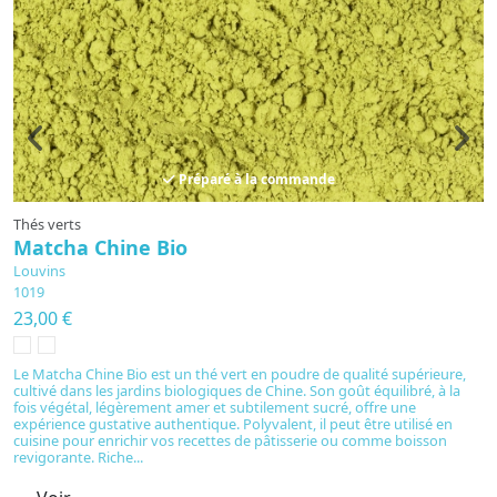
Préparé à la commande
Thés verts
T
Matcha Chine Bio
M
Louvins
L
1019
1
23,00 €
4
Le Matcha Chine Bio est un thé vert en poudre de qualité supérieure,
L
cultivé dans les jardins biologiques de Chine. Son goût équilibré, à la
d
fois végétal, légèrement amer et subtilement sucré, offre une
th
expérience gustative authentique. Polyvalent, il peut être utilisé en
e
cuisine pour enrichir vos recettes de pâtisserie ou comme boisson
fa
revigorante. Riche...
re