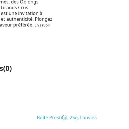
umés, des Oolongs
s Grands Crus
est une invitation à
 et authenticité. Plongez
 saveur préférée.
En savoir
s
(0)