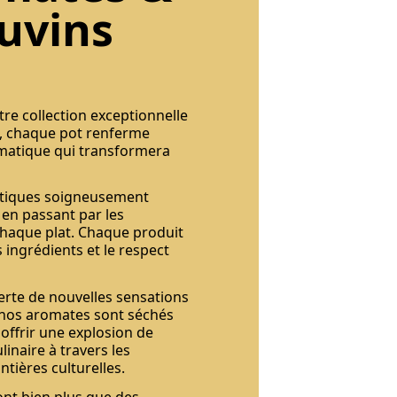
uvins
tre collection exceptionnelle
n, chaque pot renferme
omatique qui transformera
xotiques soigneusement
en passant par les
chaque plat. Chaque produit
s ingrédients et le respect
rte de nouvelles sensations
, nos aromates sont séchés
offrir une explosion de
inaire à travers les
tières culturelles.
nt bien plus que des