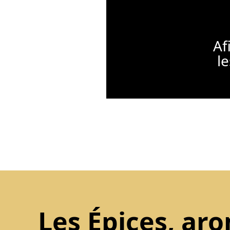
Af
le
Les Épices, ar