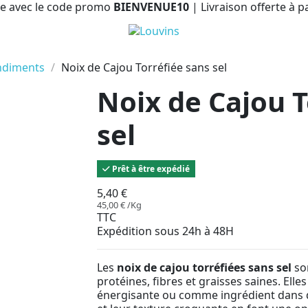
e avec le code promo
BIENVENUE10
| Livraison offerte à p
ndiments
Noix de Cajou Torréfiée sans sel
Noix de Cajou T
sel
Prêt à être expédié
5,40 €
45,00 € /Kg
TTC
Expédition sous 24h à 48H
Les
noix de cajou torréfiées sans sel
son
protéines, fibres et graisses saines. Elle
énergisante ou comme ingrédient dans di