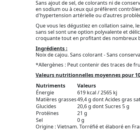
Sans ajout de sel, de colorants ni de conser
en sodium ou à ceux qui préfèrent contrôler
d'hypertension artérielle ou d'autres probl
Que vous les dégustiez en collation saine, les
sans sel sont une option polyvalente et délic
croquante tout en profitant des nombreux bie
Ingrédients :
Noix de cajou. Sans colorant - Sans conserva
*Allergènes : Peut contenir des traces de fr
Valeurs nutritionnelles moyennes pour 10
Nutriments
Valeurs
Énergie
619 kcal / 2565 kj
Matières grasses
49,4 g dont Acides gras sa
Glucides
20,6 g dont Sucres 5 g
Protéines
21 g
Sel
0 g
Origine : Vietnam. Torréfié et élaboré en Fr