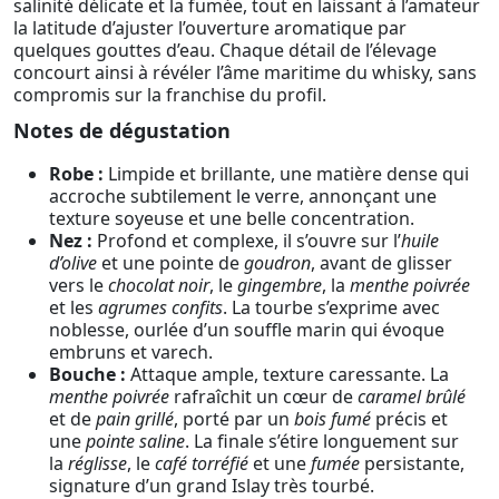
salinité délicate et la fumée, tout en laissant à l’amateur
la latitude d’ajuster l’ouverture aromatique par
quelques gouttes d’eau. Chaque détail de l’élevage
concourt ainsi à révéler l’âme maritime du whisky, sans
compromis sur la franchise du profil.
Notes de dégustation
Robe :
Limpide et brillante, une matière dense qui
accroche subtilement le verre, annonçant une
texture soyeuse et une belle concentration.
Nez :
Profond et complexe, il s’ouvre sur l’
huile
d’olive
et une pointe de
goudron
, avant de glisser
vers le
chocolat noir
, le
gingembre
, la
menthe poivrée
et les
agrumes confits
. La tourbe s’exprime avec
noblesse, ourlée d’un souffle marin qui évoque
embruns et varech.
Bouche :
Attaque ample, texture caressante. La
menthe poivrée
rafraîchit un cœur de
caramel brûlé
et de
pain grillé
, porté par un
bois fumé
précis et
une
pointe saline
. La finale s’étire longuement sur
la
réglisse
, le
café torréfié
et une
fumée
persistante,
signature d’un grand Islay très tourbé.