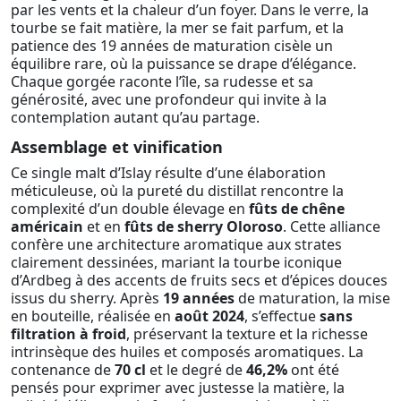
par les vents et la chaleur d’un foyer. Dans le verre, la
tourbe se fait matière, la mer se fait parfum, et la
patience des 19 années de maturation cisèle un
équilibre rare, où la puissance se drape d’élégance.
Chaque gorgée raconte l’île, sa rudesse et sa
générosité, avec une profondeur qui invite à la
contemplation autant qu’au partage.
Assemblage et vinification
Ce single malt d’Islay résulte d’une élaboration
méticuleuse, où la pureté du distillat rencontre la
complexité d’un double élevage en
fûts de chêne
américain
et en
fûts de sherry Oloroso
. Cette alliance
confère une architecture aromatique aux strates
clairement dessinées, mariant la tourbe iconique
d’Ardbeg à des accents de fruits secs et d’épices douces
issus du sherry. Après
19 années
de maturation, la mise
en bouteille, réalisée en
août 2024
, s’effectue
sans
filtration à froid
, préservant la texture et la richesse
intrinsèque des huiles et composés aromatiques. La
contenance de
70 cl
et le degré de
46,2%
ont été
pensés pour exprimer avec justesse la matière, la