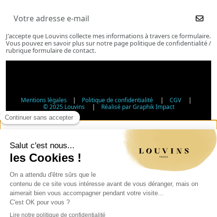
J'accepte que Louvins collecte mes informations à travers ce formulaire.
Vous pouvez en savoir plus sur notre page politique de confidentialité /
rubrique formulaire de contact.
Mentions légales
|
Politique de confidentialité
|
CGV
|
© 2025 Louvins
|
Réalisé par Graphik Impact
Vérification d'âge - Vente d'alcool
Conformément à l'article L3342-1 du Code de la santé
publique, la vente d'alcool est interdite aux mineurs de
moins de 18 ans. Veuillez confirmer votre âge.
Article L3342-1 du Code de la santé publique : la vente
d'alcool aux mineurs de moins de 18 ans est interdite.
Jour