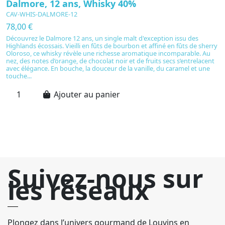
Dalmore, 12 ans, Whisky 40%
Y
CAV-WHIS-DALMORE-12
C
78,00 €
4
Découvrez le Dalmore 12 ans, un single malt d'exception issu des
Y
Highlands écossais. Vieilli en fûts de bourbon et affiné en fûts de sherry
S
Oloroso, ce whisky révèle une richesse aromatique incomparable. Au
p
nez, des notes d’orange, de chocolat noir et de fruits secs s’entrelacent
bo
avec élégance. En bouche, la douceur de la vanille, du caramel et une
de
touche...
so
Ajouter au panier
Suivez-nous sur
les réseaux
Plongez dans l’univers gourmand de Louvins en