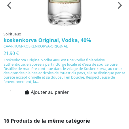
Spiritueux
S
koskenkorva Original, Vodka, 40%
A
CAV-RHUM-KOSKENKORVA-ORIGINAL
C
21,90 €
2
Koskenkorva Original Vodka 40% est une vodka finlandaise
A
authentique, élaborée à partir d’orge locale et d’eau de source pure.
re
Distillée de manière continue dans le village de Koskenkorva, au cœur
pa
des grandes plaines agricoles de l’ouest du pays, elle se distingue par sa
na
pureté exceptionnelle et sa douceur en bouche. Respectueuse de
su
l’environnement, la...
so
Ajouter au panier
16 Produits de la même catégorie