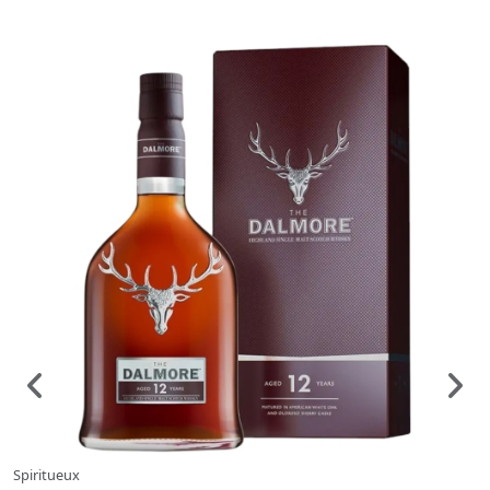
Spiritueux
S