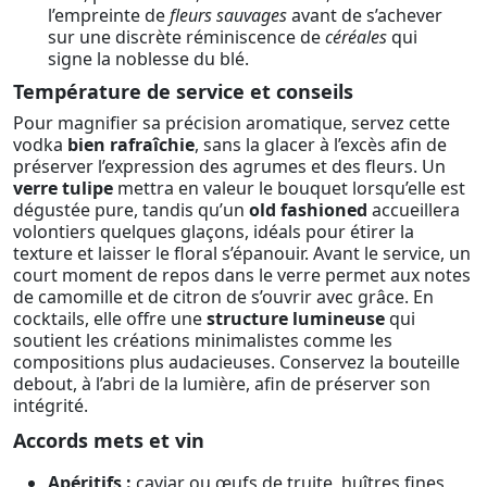
l’empreinte de
fleurs sauvages
avant de s’achever
sur une discrète réminiscence de
céréales
qui
signe la noblesse du blé.
Température de service et conseils
Pour magnifier sa précision aromatique, servez cette
vodka
bien rafraîchie
, sans la glacer à l’excès afin de
préserver l’expression des agrumes et des fleurs. Un
verre tulipe
mettra en valeur le bouquet lorsqu’elle est
dégustée pure, tandis qu’un
old fashioned
accueillera
volontiers quelques glaçons, idéals pour étirer la
texture et laisser le floral s’épanouir. Avant le service, un
court moment de repos dans le verre permet aux notes
de camomille et de citron de s’ouvrir avec grâce. En
cocktails, elle offre une
structure lumineuse
qui
soutient les créations minimalistes comme les
compositions plus audacieuses. Conservez la bouteille
debout, à l’abri de la lumière, afin de préserver son
intégrité.
Accords mets et vin
Apéritifs :
caviar ou œufs de truite, huîtres fines,