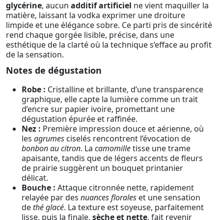
glycérine
, aucun
additif artificiel
ne vient maquiller la
matière, laissant la vodka exprimer une droiture
limpide et une élégance sobre. Ce parti pris de sincérité
rend chaque gorgée lisible, précise, dans une
esthétique de la clarté où la technique s’efface au profit
de la sensation.
Notes de dégustation
Robe :
Cristalline et brillante, d’une transparence
graphique, elle capte la lumière comme un trait
d’encre sur papier ivoire, promettant une
dégustation épurée et raffinée.
Nez :
Première impression douce et aérienne, où
les
agrumes
ciselés rencontrent l’évocation de
bonbon au citron
. La
camomille
tisse une trame
apaisante, tandis que de légers accents de fleurs
de prairie suggèrent un bouquet printanier
délicat.
Bouche :
Attaque citronnée nette, rapidement
relayée par des
nuances florales
et une sensation
de
thé glacé
. La texture est soyeuse, parfaitement
lisse, puis la finale,
sèche et nette
, fait revenir