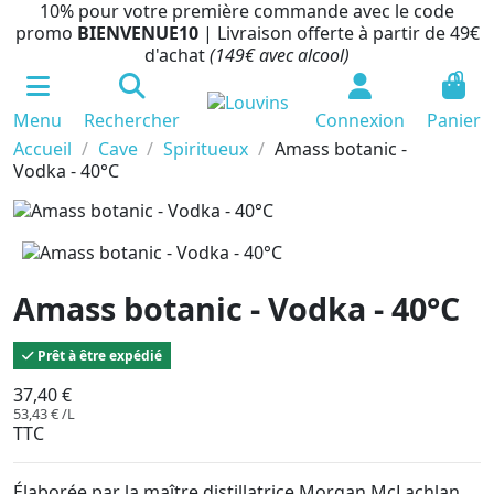
10% pour votre première commande avec le code
promo
BIENVENUE10
| Livraison offerte à partir de 49€
d'achat
(149€ avec alcool)
0
Menu
Rechercher
Connexion
Panier
Accueil
Cave
Spiritueux
Amass botanic -
Vodka - 40°C
Amass botanic - Vodka - 40°C
Prêt à être expédié
37,40 €
53,43 € /L
TTC
Élaborée par la maître distillatrice Morgan McLachlan