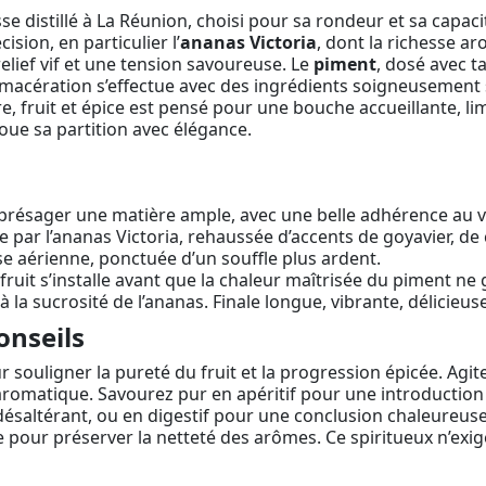
 distillé à La Réunion, choisi pour sa rondeur et sa capacité
ision, en particulier l’
ananas Victoria
, dont la richesse ar
 relief vif et une tension savoureuse. Le
piment
, dosé avec t
 La macération s’effectue avec des ingrédients soigneusement 
ucre, fruit et épice est pensé pour une bouche accueillante, l
oue sa partition avec élégance.
 présager une matière ample, avec une belle adhérence au v
e par l’ananas Victoria, rehaussée d’accents de goyavier, de
 aérienne, ponctuée d’un souffle plus ardent.
ruit s’installe avant que la chaleur maîtrisée du piment ne g
à la sucrosité de l’ananas. Finale longue, vibrante, délicieu
onseils
souligner la pureté du fruit et la progression épicée. Agite
 aromatique. Savourez pur en apéritif pour une introduction
saltérant, ou en digestif pour une conclusion chaleureuse. 
pour préserver la netteté des arômes. Ce spiritueux n’exi