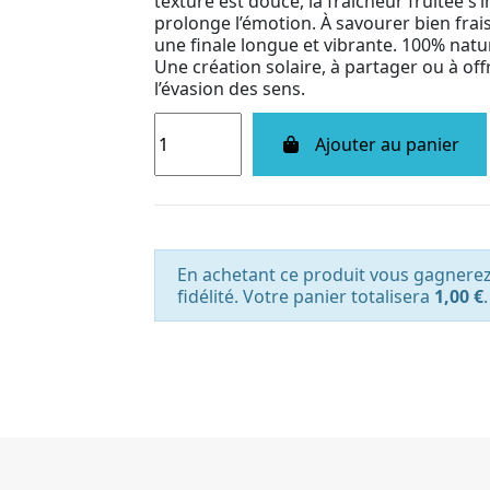
texture est douce, la fraîcheur fruitée s’i
prolonge l’émotion. À savourer bien frais,
une finale longue et vibrante. 100% nature
Une création solaire, à partager ou à offr
l’évasion des sens.
Ajouter au panier
En achetant ce produit vous gagnere
fidélité. Votre panier totalisera
1,00 €
.