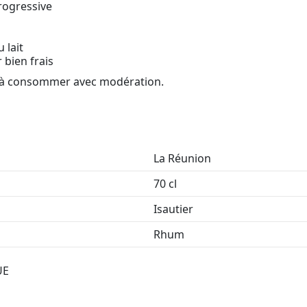
rogressive
 lait
 bien frais
é, à consommer avec modération.
La Réunion
70 cl
Isautier
Rhum
UE