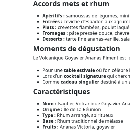
Accords mets et rhum
Apéritifs :
samoussas de légumes, mini b
Entrées :
ceviche d’espadon aux agrumes
Plats :
crevettes flambées, poulet laqué 
Fromages :
pâte pressée douce, chèvre f
Desserts :
tarte fine ananas-vanille, sal
Moments de dégustation
Le Volcanique Goyavier Ananas Piment est le
Pour une
table estivale
où l’on célèbre 
Lors d’un
cocktail signature
qui cherche
Comme
cadeau singulier
destiné à un 
Caractéristiques
Nom :
Isautier, Volcanique Goyavier A
Origine :
Île de La Réunion
Type :
Rhum arrangé, spiritueux
Base :
Rhum traditionnel de mélasse
Fruits :
Ananas Victoria, goyavier