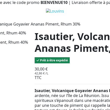
e avec le code promo
BIENVENUE10
| Livraison offerte à p
lcanique Goyavier Ananas Piment, Rhum 30%
Isautier, Volca
Ananas Piment
Prêt à être expédié
30,00 €
42,86 € /L
TTC
Isautier, Volcanique Goyavier Anana
ardente, née sur l’île de La Réunion. Iss
spiritueux s’épanouit dans une macérati
par une touche de piment qui rappelle la