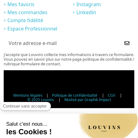
Mes favoris
Instagram
Mes commandes
Linkedin
Compte fidélité
Espace Professionnel
J'accepte que Louvins collecte mes informations à travers ce formulaire.
Vous pouvez en savoir plus sur notre page politique de confidentialité /
rubrique formulaire de contact.
Mentions légales
|
Politique de confidentialité
|
CGV
|
© 2025 Louvins
|
Réalisé par Graphik Impact
Vérification d'âge - Vente d'alcool
Conformément à l'article L3342-1 du Code de la santé
publique, la vente d'alcool est interdite aux mineurs de