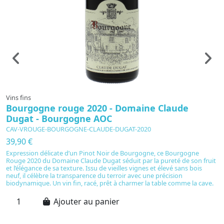
Vins fins
Vi
Bourgogne rouge 2020 - Domaine Claude
C
Dugat - Bourgogne AOC
CAV-VROUGE-BOURGOGNE-CLAUDE-DUGAT-2020
C
39,90 €
3
Expression délicate d’un Pinot Noir de Bourgogne, ce Bourgogne
Ca
Rouge 2020 du Domaine Claude Dugat séduit par la pureté de son fruit
se
et l’élégance de sa texture. Issu de vieilles vignes et élevé sans bois
ma
neuf, il célèbre la transparence du terroir avec une précision
do
biodynamique. Un vin fin, racé, prêt à charmer la table comme la cave.
tr
a
Ajouter au panier