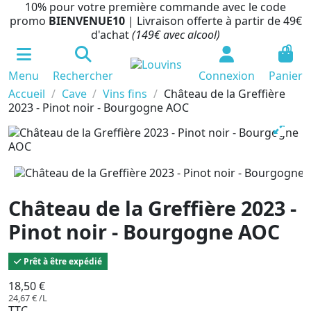
10% pour votre première commande avec le code
promo
BIENVENUE10
| Livraison offerte à partir de 49€
d'achat
(149€ avec alcool)
0
Menu
Rechercher
Connexion
Panier
Accueil
Cave
Vins fins
Château de la Greffière
2023 - Pinot noir - Bourgogne AOC
Château de la Greffière 2023 -
Pinot noir - Bourgogne AOC
Prêt à être expédié
18,50 €
24,67 € /L
TTC