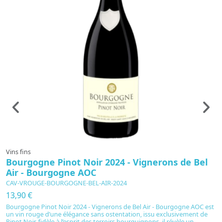
Vins fins
Vi
Bourgogne Pinot Noir 2024 - Vignerons de Bel
B
Air - Bourgogne AOC
A
CAV-VROUGE-BOURGOGNE-BEL-AIR-2024
C
13,90 €
1
Bourgogne Pinot Noir 2024 - Vignerons de Bel Air - Bourgogne AOC est
B
un vin rouge d’une élégance sans ostentation, issu exclusivement de
ex
Pinot Noir. fidèle à l’esprit des terroirs bourguignons, il révèle un
pr