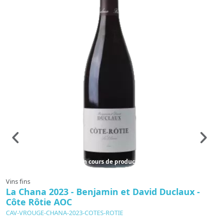
En cours de production
Vins fins
Vi
La Chana 2023 - Benjamin et David Duclaux -
C
Côte Rôtie AOC
C
CAV-VROUGE-CHANA-2023-COTES-ROTIE
C