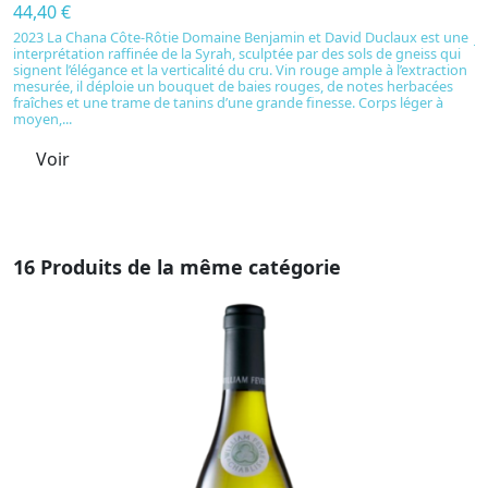
44,40 €
4
2023 La Chana Côte-Rôtie Domaine Benjamin et David Duclaux est une
J
interprétation raffinée de la Syrah, sculptée par des sols de gneiss qui
de
signent l’élégance et la verticalité du cru. Vin rouge ample à l’extraction
l’
mesurée, il déploie un bouquet de baies rouges, de notes herbacées
vi
fraîches et une trame de tanins d’une grande finesse. Corps léger à
ma
moyen,...
pu
Voir
16 Produits de la même catégorie