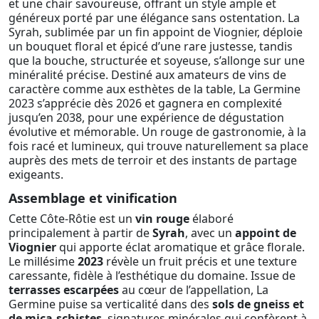
et une chair savoureuse, offrant un style ample et
généreux porté par une élégance sans ostentation. La
Syrah, sublimée par un fin appoint de Viognier, déploie
un bouquet floral et épicé d’une rare justesse, tandis
que la bouche, structurée et soyeuse, s’allonge sur une
minéralité précise. Destiné aux amateurs de vins de
caractère comme aux esthètes de la table, La Germine
2023 s’apprécie dès 2026 et gagnera en complexité
jusqu’en 2038, pour une expérience de dégustation
évolutive et mémorable. Un rouge de gastronomie, à la
fois racé et lumineux, qui trouve naturellement sa place
auprès des mets de terroir et des instants de partage
exigeants.
Assemblage et vinification
Cette Côte-Rôtie est un
vin rouge
élaboré
principalement à partir de
Syrah
, avec un
appoint de
Viognier
qui apporte éclat aromatique et grâce florale.
Le millésime
2023
révèle un fruit précis et une texture
caressante, fidèle à l’esthétique du domaine. Issue de
terrasses escarpées
au cœur de l’appellation, La
Germine puise sa verticalité dans des
sols de gneiss et
de mica-schistes
, signatures minérales qui confèrent à