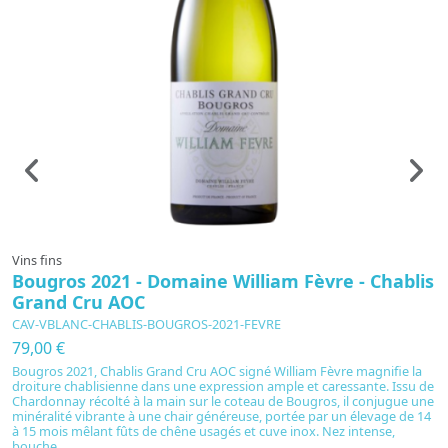
Vins fins
Vi
Bougros 2021 - Domaine William Fèvre - Chablis
C
Grand Cru AOC
E
CAV-VBLANC-CHABLIS-BOUGROS-2021-FEVRE
C
79,00 €
2
Bougros 2021, Chablis Grand Cru AOC signé William Fèvre magnifie la
C
droiture chablisienne dans une expression ample et caressante. Issu de
ra
Chardonnay récolté à la main sur le coteau de Bougros, il conjugue une
mi
minéralité vibrante à une chair généreuse, portée par un élevage de 14
co
à 15 mois mêlant fûts de chêne usagés et cuve inox. Nez intense,
bo
bouche...
éq