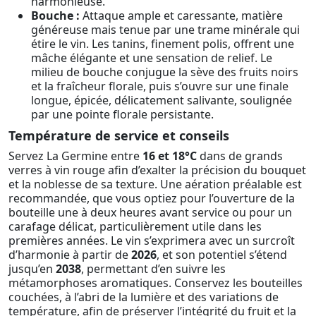
harmonieuse.
Bouche :
Attaque ample et caressante, matière
généreuse mais tenue par une trame minérale qui
étire le vin. Les tanins, finement polis, offrent une
mâche élégante et une sensation de relief. Le
milieu de bouche conjugue la sève des fruits noirs
et la fraîcheur florale, puis s’ouvre sur une finale
longue, épicée, délicatement salivante, soulignée
par une pointe florale persistante.
Température de service et conseils
Servez La Germine entre
16 et 18°C
dans de grands
verres à vin rouge afin d’exalter la précision du bouquet
et la noblesse de sa texture. Une aération préalable est
recommandée, que vous optiez pour l’ouverture de la
bouteille une à deux heures avant service ou pour un
carafage délicat, particulièrement utile dans les
premières années. Le vin s’exprimera avec un surcroît
d’harmonie à partir de
2026
, et son potentiel s’étend
jusqu’en
2038
, permettant d’en suivre les
métamorphoses aromatiques. Conservez les bouteilles
couchées, à l’abri de la lumière et des variations de
température, afin de préserver l’intégrité du fruit et la