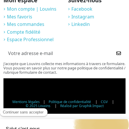
Mon espace
Suivez-nous
Mon compte | Louvins
Facebook
Mes favoris
Instagram
Mes commandes
Linkedin
Compte fidélité
Espace Professionnel
J'accepte que Louvins collecte mes informations à travers ce formulaire.
Vous pouvez en savoir plus sur notre page politique de confidentialité /
rubrique formulaire de contact.
Mentions légales
|
Politique de confidentialité
|
CGV
|
© 2025 Louvins
|
Réalisé par Graphik Impact
Vérification d'âge - Vente d'alcool