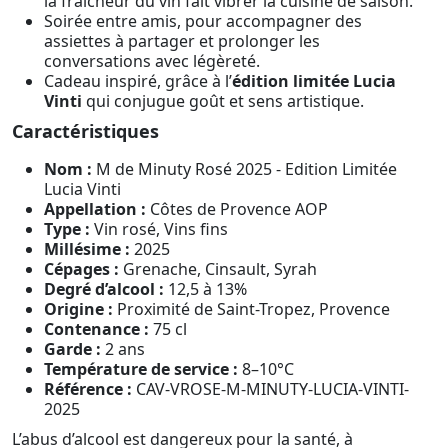
la fraîcheur du vin fait vibrer la cuisine de saison.
Soirée entre amis, pour accompagner des
assiettes à partager et prolonger les
conversations avec légèreté.
Cadeau inspiré, grâce à l’
édition limitée Lucia
Vinti
qui conjugue goût et sens artistique.
Caractéristiques
Nom :
M de Minuty Rosé 2025 - Edition Limitée
Lucia Vinti
Appellation :
Côtes de Provence AOP
Type :
Vin rosé, Vins fins
Millésime :
2025
Cépages :
Grenache, Cinsault, Syrah
Degré d’alcool :
12,5 à 13%
Origine :
Proximité de Saint-Tropez, Provence
Contenance :
75 cl
Garde :
2 ans
Température de service :
8–10°C
Référence :
CAV-VROSE-M-MINUTY-LUCIA-VINTI-
2025
L’abus d’alcool est dangereux pour la santé, à