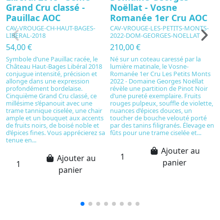
Grand Cru classé -
Noëllat - Vosne
S
Pauillac AOC
Romanée 1er Cru AOC
C
CAV-VROUGE-CH-HAUT-BAGES-
CAV-VROUGE-LES-PETITS-MONTS-
8
LIBERAL-2018
2022-DOM-GEORGES-NOELLAT
C
54,00 €
210,00 €
de
E
Symbole d’une Pauillac racée, le
Né sur un coteau caressé par la
r
Château Haut-Bages Libéral 2018
lumière matinale, le Vosne-
l'
conjugue intensité, précision et
Romanée 1er Cru Les Petits Monts
bo
allonge dans une expression
2022 - Domaine Georges Noëllat
c
profondément bordelaise.
révèle une partition de Pinot Noir
ré
Cinquième Grand Cru classé, ce
d’une pureté exemplaire. Fruits
p
millésime s’épanouit avec une
rouges pulpeux, souffle de violette,
ne
trame tannique ciselée, une chair
nuances d’épices douces, un
co
ample et un bouquet aux accents
toucher de bouche velouté porté
de fruits noirs, de boisé noble et
par des tanins filigranés. Élevage en
d’épices fines. Vous apprécierez sa
fûts pour une trame ciselée et...
tenue en...
Ajouter au
Ajouter au
panier
panier