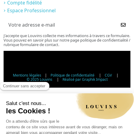
Compte fidélité
Espace Professionnel
J'accepte que Louvins collecte mes informations à travers ce formulaire.
Vous pouvez en savoir plus sur notre page politique de confidentialité /
rubrique formulaire de contact.
Mentions légales
|
Politique de confidentialité
|
CGV
|
© 2025 Louvins
|
Réalisé par Graphik Impact
Vérification d'âge - Vente d'alcool
Conformément à l'article L3342-1 du Code de la santé
publique, la vente d'alcool est interdite aux mineurs de
moins de 18 ans. Veuillez confirmer votre âge.
Article L3342-1 du Code de la santé publique : la vente
d'alcool aux mineurs de moins de 18 ans est interdite.