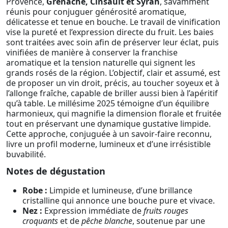
Provence,
Grenache, Cinsault et Syrah
, savamment
réunis pour conjuguer générosité aromatique,
délicatesse et tenue en bouche. Le travail de vinification
vise la pureté et l’expression directe du fruit. Les baies
sont traitées avec soin afin de préserver leur éclat, puis
vinifiées de manière à conserver la franchise
aromatique et la tension naturelle qui signent les
grands rosés de la région. L’objectif, clair et assumé, est
de proposer un vin droit, précis, au toucher soyeux et à
l’allonge fraîche, capable de briller aussi bien à l’apéritif
qu’à table. Le millésime 2025 témoigne d’un équilibre
harmonieux, qui magnifie la dimension florale et fruitée
tout en préservant une dynamique gustative limpide.
Cette approche, conjuguée à un savoir-faire reconnu,
livre un profil moderne, lumineux et d’une irrésistible
buvabilité.
Notes de dégustation
Robe :
Limpide et lumineuse, d’une brillance
cristalline qui annonce une bouche pure et vivace.
Nez :
Expression immédiate de
fruits rouges
croquants
et de
pêche blanche
, soutenue par une