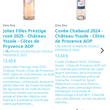
Vins fins
Vins fins
Vi
Jolies Filles Prestige
Cuvée Chabaud 2024 -
C
rosé 2025 - Château
Château Yssole - Côtes
C
Yssole - Côtes de
de Provence AOP
d
Provence AOP
CAV-VROSE-CHABAUD-YSSOLE-
C
PROVENCE-2024
P
CAV-VROSE-JOLIES-FILLES-YSSOLE-
PROVENCE-2025
13,50 €
1
12,50 €
Cuvée Chabaud 2024 - Château
C
Yssole - Côtes de Provence AOP est
Y
Jolies Filles Prestige rosé 2025 -
un rosé de gastronomie qui saisit
s
Château Yssole, Côtes de Provence
l’esprit lumineux de la Provence.
C
AOP, signe un rosé d’auteur au style
Issu d’un assemblage précis de
se
cristallin et délicatement
Grenache, Cinsault et Syrah,
e
aromatique. Le bouquet évoque la
élaboré en cuves inox thermo-
ro
pêche blanche, les fraises écrasées,
régulées avec pressurage direct,
r
les agrumes et un voile de fleurs
vendanges nocturnes et
bl
blanches, tandis que la bouche,
débourbage à froid 48 h, il dévoile
fi
ample et élancée, déploie une
une robe délicate, un nez de pêche
él
fraîcheur minérale et une finale
blanche...
saline parfaitement...