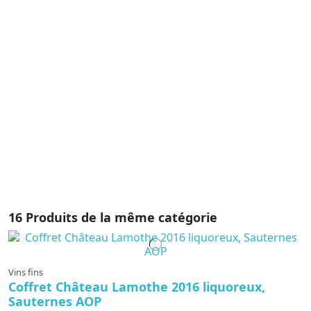
C
d
C
1
C
ro
d
c
no
ne
16 Produits de la même catégorie
Vins fins
Coffret Château Lamothe 2016 liquoreux,
Sauternes AOP