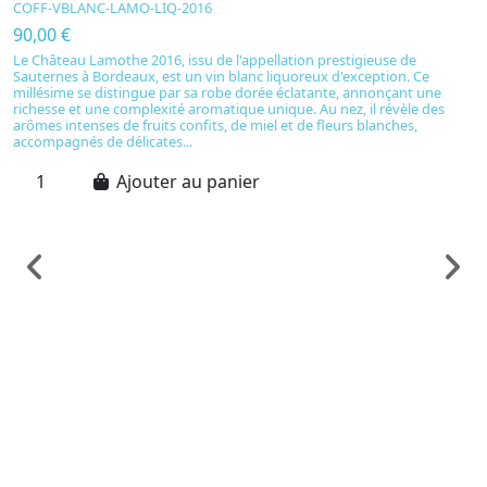
COFF-VBLANC-LAMO-LIQ-2016
90,00 €
Le Château Lamothe 2016, issu de l'appellation prestigieuse de
Sauternes à Bordeaux, est un vin blanc liquoreux d'exception. Ce
millésime se distingue par sa robe dorée éclatante, annonçant une
richesse et une complexité aromatique unique. Au nez, il révèle des
arômes intenses de fruits confits, de miel et de fleurs blanches,
accompagnés de délicates...
Ajouter au panier
Vi
C
-
C
1
C