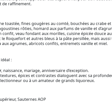
 de raffinement.
oche toastée, fines gougères au comté, bouchées au crabe e
ngoustines rôties, homard aux parfums de vanille et d’agru
n confit, veau fondant aux morilles, cuisine épicée douce au
c le Roquefort et autres bleus à la pâte persillée, mais auss
ba aux agrumes, abricots confits, entremets vanille et miel.
déal :
r
, naissance, mariage, anniversaire d’exception.
textures, épices et contrastes dialoguent avec sa profondeu
llectionneur ou à un amateur de grands liquoreux.
upérieur, Sauternes AOP