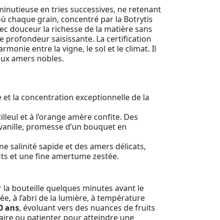
 minutieuse en tries successives, ne retenant
où chaque grain, concentré par la Botrytis
ec douceur la richesse de la matière sans
 profondeur saisissante. La certification
nie entre la vigne, le sol et le climat. Il
 aux amers nobles.
 et la concentration exceptionnelle de la
illeul et à l’orange amère confite. Des
 vanille, promesse d’un bouquet en
e salinité sapide et des amers délicats,
its et une fine amertume zestée.
r la bouteille quelques minutes avant le
e, à l’abri de la lumière, à température
0 ans
, évoluant vers des nuances de fruits
olaire ou patienter pour atteindre une