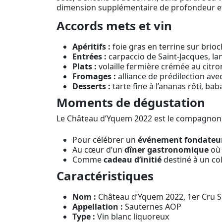
dimension supplémentaire de profondeur et
Accords mets et vin
Apéritifs :
foie gras en terrine sur bri
Entrées :
carpaccio de Saint-Jacques, la
Plats :
volaille fermière crémée au citro
Fromages :
alliance de prédilection ave
Desserts :
tarte fine à l’ananas rôti, ba
Moments de dégustation
Le Château d’Yquem 2022 est le compagnon i
Pour célébrer un
événement fondateu
Au cœur d’un
dîner gastronomique
où 
Comme
cadeau d’initié
destiné à un co
Caractéristiques
Nom :
Château d’Yquem 2022, 1er Cru S
Appellation :
Sauternes AOP
Type :
Vin blanc liquoreux