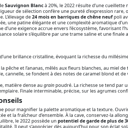
 de
Sauvignon Blanc
à 20%, le 2022 résulte d’une cueillette
rigueur de sélection confère une pureté d’expression rare, 
ie. L’élevage de
24 mois en barriques de chêne neuf
poli av
née, une patine élégante et une complexité aromatique d’une
d’une exigence accrue envers l’écosystème, favorisant l’harmo
issance solaire s’équilibre par une trame saline et une finale
’une brillance cristalline, évoquant la richesse du millésime
 la pêche et l’ananas, mêlés aux fleurs blanches, au miel de t
de, cannelle, se fondent à des notes de caramel blond et de
e, matière dense au
grain
poudré. La richesse se tend par un
mplaire. Finale interminable, précise, sur les agrumes conf
onseils
e pour magnifier la palette aromatique et la texture. Ouvri
e et la fraîcheur d’ensemble. À la cave, conservez-la allongé
uilibre, le 2022 possède un
potentiel de garde de plus de 3
italité. Il peut s’apprécier dès aujourd’hui pour son éclat s