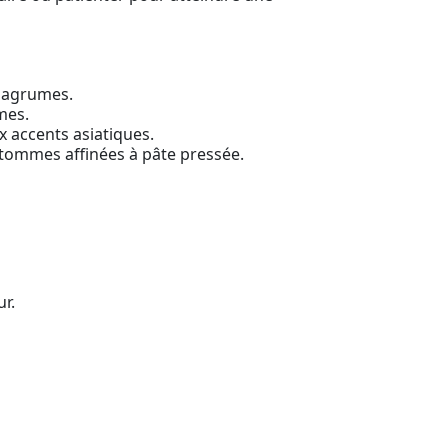
t agrumes.
mes.
x accents asiatiques.
i tommes affinées à pâte pressée.
r.