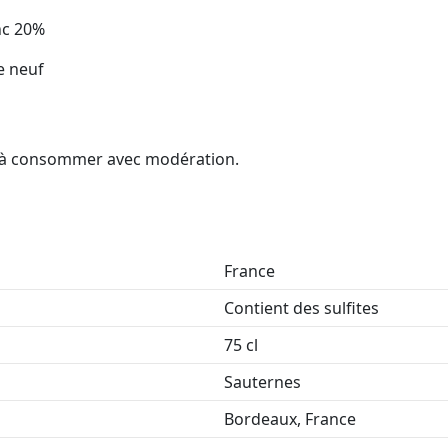
nc 20%
e neuf
é, à consommer avec modération.
France
Contient des sulfites
75 cl
Sauternes
Bordeaux, France