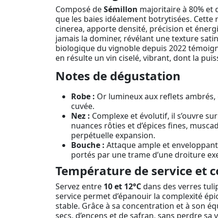
Composé de
Sémillon
majoritaire à 80% et
que les baies idéalement botrytisées. Cette 
cinerea, apporte densité, précision et énerg
jamais la dominer, révélant une texture sati
biologique du vignoble depuis 2022 témoigne 
en résulte un vin ciselé, vibrant, dont la pu
Notes de dégustation
Robe :
Or lumineux aux reflets ambrés, d
cuvée.
Nez :
Complexe et évolutif, il s’ouvre sur
nuances rôties et d’épices fines, musca
perpétuelle expansion.
Bouche :
Attaque ample et enveloppant
portés par une trame d’une droiture exe
Température de service et c
Servez entre
10 et 12°C
dans des verres tulip
service permet d’épanouir la complexité épicé
stable. Grâce à sa concentration et à son éq
secs, d’encens et de safran, sans perdre sa v