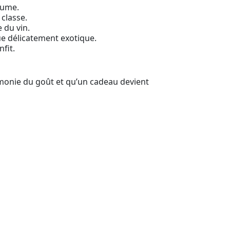
rume.
classe.
e du vin.
e délicatement exotique.
fit.
monie du goût et qu’un cadeau devient