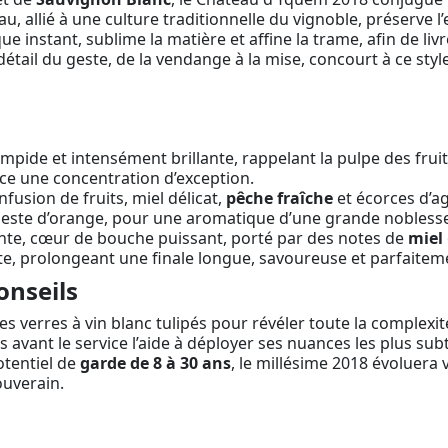
u, allié à une culture traditionnelle du vignoble, préserve l’e
 instant, sublime la matière et affine la trame, afin de li
étail du geste, de la vendange à la mise, concourt à ce styl
mpide et intensément brillante, rappelant la pulpe des fruits
ce une concentration d’exception.
fusion de fruits, miel délicat,
pêche fraîche
et écorces d’ag
 zeste d’orange, pour une aromatique d’une grande nobless
te, cœur de bouche puissant, porté par des notes de
miel
nte, prolongeant une finale longue, savoureuse et parfaitem
onseils
s verres à vin blanc tulipés pour révéler toute la complexi
 avant le service l’aide à déployer ses nuances les plus sub
otentiel de
garde de 8 à 30 ans
, le millésime 2018 évoluera
ouverain.