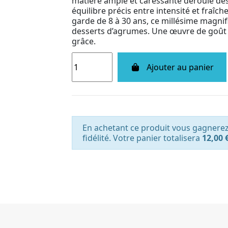
matière ample et caressante déroule des
équilibre précis entre intensité et fraîch
garde de 8 à 30 ans, ce millésime magnifi
desserts d’agrumes. Une œuvre de goût
grâce.
Ajouter au panier
En achetant ce produit vous gagnere
fidélité. Votre panier totalisera
12,00 