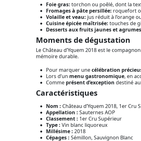
Foie gras:
torchon ou poêlé, dont la tex
Fromages à pâte persillée:
roquefort ou
Volaille et veau:
jus réduit à l’orange ou
Cuisine épicée maîtrisée:
touches de g
Desserts aux fruits jaunes et agrumes
Moments de dégustation
Le Château d’Yquem 2018 est le compagnon n
mémoire durable.
Pour marquer une
célébration précieu
Lors d’un
menu gastronomique
, en ac
Comme
présent d’exception
destiné au
Caractéristiques
Nom :
Château d’Yquem 2018, 1er Cru S
Appellation :
Sauternes AOP
Classement :
1er Cru Supérieur
Type :
Vin blanc liquoreux
Millésime :
2018
Cépages :
Sémillon, Sauvignon Blanc