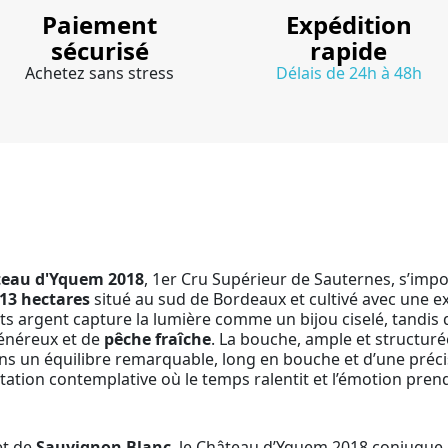
Paiement
Expédition
sécurisé
rapide
Achetez sans stress
Délais de 24h à 48h
eau d'Yquem 2018
, 1er Cru Supérieur de Sauternes, s’impo
13 hectares
situé au sud de Bordeaux et cultivé avec une ex
ets argent capture la lumière comme un bijou ciselé, tandis
généreux et de
pêche fraîche
. La bouche, ample et structuré
ns un équilibre remarquable, long en bouche et d’une préci
tation contemplative où le temps ralentit et l’émotion prend
t de
Sauvignon Blanc
, le Château d’Yquem 2018 conjugue 