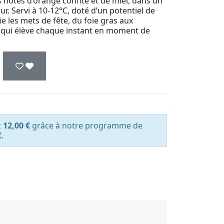
 notes d’orange confite et de miel, dans un
eur. Servi à 10-12°C, doté d’un potentiel de
e les mets de fête, du foie gras aux
 qui élève chaque instant en moment de
z
12,00 €
grâce à notre programme de
€
.