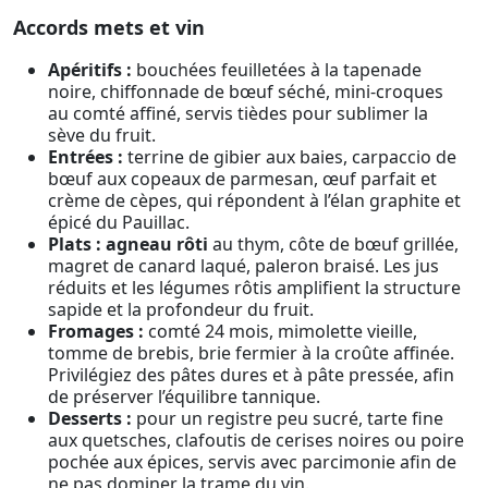
Accords mets et vin
Apéritifs :
bouchées feuilletées à la tapenade
noire, chiffonnade de bœuf séché, mini-croques
au comté affiné, servis tièdes pour sublimer la
sève du fruit.
Entrées :
terrine de gibier aux baies, carpaccio de
bœuf aux copeaux de parmesan, œuf parfait et
crème de cèpes, qui répondent à l’élan graphite et
épicé du Pauillac.
Plats :
agneau rôti
au thym, côte de bœuf grillée,
magret de canard laqué, paleron braisé. Les jus
réduits et les légumes rôtis amplifient la structure
sapide et la profondeur du fruit.
Fromages :
comté 24 mois, mimolette vieille,
tomme de brebis, brie fermier à la croûte affinée.
Privilégiez des pâtes dures et à pâte pressée, afin
de préserver l’équilibre tannique.
Desserts :
pour un registre peu sucré, tarte fine
aux quetsches, clafoutis de cerises noires ou poire
pochée aux épices, servis avec parcimonie afin de
ne pas dominer la trame du vin.