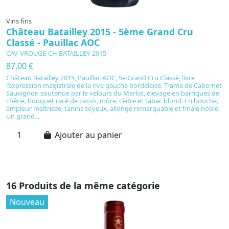
Vins fins
Vi
Château Batailley 2015 - 5ème Grand Cru
C
Classé - Pauillac AOC
C
CAV-VROUGE-CH-BATAILLEY-2015
C
87,00 €
4
Château Batailley 2015, Pauillac AOC, 5e Grand Cru Classé, livre
C
l’expression magistrale de la rive gauche bordelaise. Trame de Cabernet
in
Sauvignon soutenue par le velours du Merlot, élevage en barriques de
pa
chêne, bouquet racé de cassis, mûre, cèdre et tabac blond. En bouche,
fr
ampleur maîtrisée, tanins soyeux, allonge remarquable et finale noble.
s
Un grand...
pr
Ajouter au panier
16 Produits de la même catégorie
Nouveau