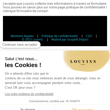
J'accepte que Louvins collecte mes informations à travers ce formulaire.
Vous pouvez en savoir plus sur notre page politique de confidentialité /
rubrique formulaire de contact.
Mentions légales
|
Politique de confidentialité
|
CGV
|
© 2025 Louvins
|
Réalisé par Graphik Impact
Vérification d'âge - Vente d'alcool
Conformément à l'article L3342-1 du Code de la santé
publique, la vente d'alcool est interdite aux mineurs de
moins de 18 ans. Veuillez confirmer votre âge.
Article L3342-1 du Code de la santé publique : la vente
d'alcool aux mineurs de moins de 18 ans est interdite.
Jour
Mois
Année