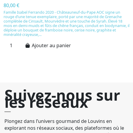
2
80,00 €
1
Famille Isabel Ferrando 2020 - Châteauneuf-du-Pape AOC signe un
rouge d’une tenue exemplaire, porté par une majorité de Grenache
C
complétée de Cinsault, Mourvèdre et une touche de Syrah. Élevé 18
si
mois en demi-muids et fûts de chêne français, conduit en biodynamie, il
Pi
déploie un bouquet de framboise noire, cerise noire, graphite et
d
minéralité crayeuse,...
Te
de
Ajouter au panier
Suivez-nous sur
les réseaux
Plongez dans l’univers gourmand de Louvins en
explorant nos réseaux sociaux, des plateformes où le