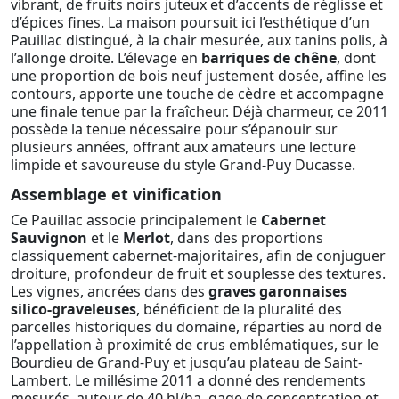
vibrant, de fruits noirs juteux et d’accents de réglisse et
d’épices fines. La maison poursuit ici l’esthétique d’un
Pauillac distingué, à la chair mesurée, aux tanins polis, à
l’allonge droite. L’élevage en
barriques de chêne
, dont
une proportion de bois neuf justement dosée, affine les
contours, apporte une touche de cèdre et accompagne
une finale tenue par la fraîcheur. Déjà charmeur, ce 2011
possède la tenue nécessaire pour s’épanouir sur
plusieurs années, offrant aux amateurs une lecture
limpide et savoureuse du style Grand-Puy Ducasse.
Assemblage et vinification
Ce Pauillac associe principalement le
Cabernet
Sauvignon
et le
Merlot
, dans des proportions
classiquement cabernet-majoritaires, afin de conjuguer
droiture, profondeur de fruit et souplesse des textures.
Les vignes, ancrées dans des
graves garonnaises
silico-graveleuses
, bénéficient de la pluralité des
parcelles historiques du domaine, réparties au nord de
l’appellation à proximité de crus emblématiques, sur le
Bourdieu de Grand-Puy et jusqu’au plateau de Saint-
Lambert. Le millésime 2011 a donné des rendements
mesurés, autour de 40 hl/ha, gage de concentration et