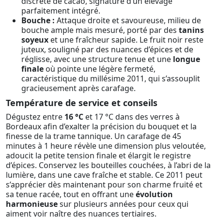
discrète de cacao, signature d’un élevage
parfaitement intégré.
Bouche :
Attaque droite et savoureuse, milieu de
bouche ample mais mesuré, porté par des
tanins
soyeux
et une fraîcheur sapide. Le fruit noir reste
juteux, souligné par des nuances d’épices et de
réglisse, avec une structure tenue et une
longue
finale
où pointe une légère fermeté,
caractéristique du millésime 2011, qui s’assouplit
gracieusement après carafage.
Température de service et conseils
Dégustez entre
16 °C
et 17 °C dans des verres à
Bordeaux afin d’exalter la précision du bouquet et la
finesse de la trame tannique. Un carafage de 45
minutes à 1 heure révèle une dimension plus veloutée,
adoucit la petite tension finale et élargit le registre
d’épices. Conservez les bouteilles couchées, à l’abri de la
lumière, dans une cave fraîche et stable. Ce 2011 peut
s’apprécier dès maintenant pour son charme fruité et
sa tenue racée, tout en offrant une
évolution
harmonieuse
sur plusieurs années pour ceux qui
aiment voir naître des nuances tertiaires.