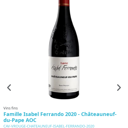
Vins fins
Vi
Famille Isabel Ferrando 2020 - Châteauneuf-
C
du-Pape AOC
D
CAV-VROUGE-CHATEAUNEUF-ISABEL-FERRANDO-2020
C