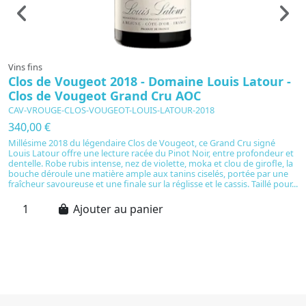
Vins fins
Vi
Clos de Vougeot 2018 - Domaine Louis Latour -
C
Clos de Vougeot Grand Cru AOC
D
CAV-VROUGE-CLOS-VOUGEOT-LOUIS-LATOUR-2018
C
340,00 €
5
Millésime 2018 du légendaire Clos de Vougeot, ce Grand Cru signé
Is
Louis Latour offre une lecture racée du Pinot Noir, entre profondeur et
B
dentelle. Robe rubis intense, nez de violette, moka et clou de girofle, la
m
bouche déroule une matière ample aux tanins ciselés, portée par une
é
fraîcheur savoureuse et une finale sur la réglisse et le cassis. Taillé pour...
pu
am
Ajouter au panier