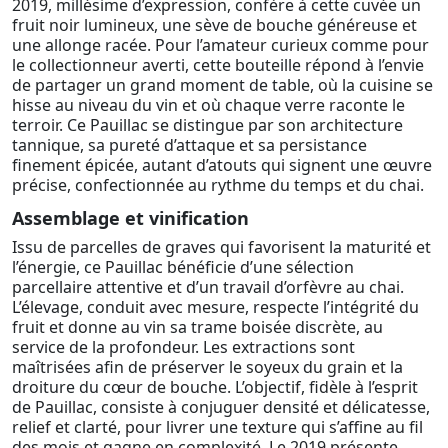
2019, millésime d’expression, confère à cette cuvée un
fruit noir lumineux, une sève de bouche généreuse et
une allonge racée. Pour l’amateur curieux comme pour
le collectionneur averti, cette bouteille répond à l’envie
de partager un grand moment de table, où la cuisine se
hisse au niveau du vin et où chaque verre raconte le
terroir. Ce Pauillac se distingue par son architecture
tannique, sa pureté d’attaque et sa persistance
finement épicée, autant d’atouts qui signent une œuvre
précise, confectionnée au rythme du temps et du chai.
Assemblage et vinification
Issu de parcelles de graves qui favorisent la maturité et
l’énergie, ce Pauillac bénéficie d’une sélection
parcellaire attentive et d’un travail d’orfèvre au chai.
L’élevage, conduit avec mesure, respecte l’intégrité du
fruit et donne au vin sa trame boisée discrète, au
service de la profondeur. Les extractions sont
maîtrisées afin de préserver le soyeux du grain et la
droiture du cœur de bouche. L’objectif, fidèle à l’esprit
de Pauillac, consiste à conjuguer densité et délicatesse,
relief et clarté, pour livrer une texture qui s’affine au fil
des mois et gagne en complexité. Le 2019 présente