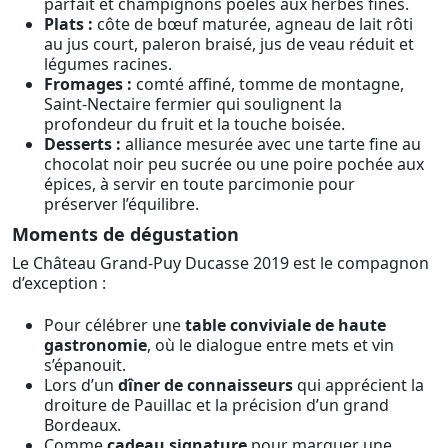
parfait et champignons poêlés aux herbes fines.
Plats :
côte de bœuf maturée, agneau de lait rôti
au jus court, paleron braisé, jus de veau réduit et
légumes racines.
Fromages :
comté affiné, tomme de montagne,
Saint-Nectaire fermier qui soulignent la
profondeur du fruit et la touche boisée.
Desserts :
alliance mesurée avec une tarte fine au
chocolat noir peu sucrée ou une poire pochée aux
épices, à servir en toute parcimonie pour
préserver l’équilibre.
Moments de dégustation
Le Château Grand-Puy Ducasse 2019 est le compagnon
d’exception :
Pour célébrer une
table conviviale de haute
gastronomie
, où le dialogue entre mets et vin
s’épanouit.
Lors d’un
dîner de connaisseurs
qui apprécient la
droiture de Pauillac et la précision d’un grand
Bordeaux.
Comme
cadeau signature
pour marquer une