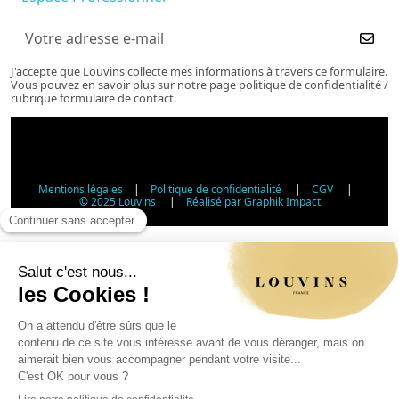
J'accepte que Louvins collecte mes informations à travers ce formulaire.
Vous pouvez en savoir plus sur notre page politique de confidentialité /
rubrique formulaire de contact.
Mentions légales
|
Politique de confidentialité
|
CGV
|
© 2025 Louvins
|
Réalisé par Graphik Impact
Vérification d'âge - Vente d'alcool
Conformément à l'article L3342-1 du Code de la santé
publique, la vente d'alcool est interdite aux mineurs de
moins de 18 ans. Veuillez confirmer votre âge.
Article L3342-1 du Code de la santé publique : la vente
d'alcool aux mineurs de moins de 18 ans est interdite.
Jour