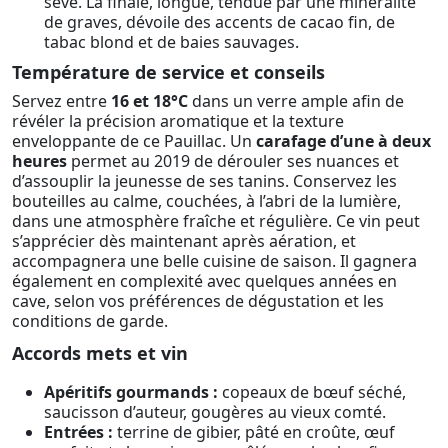
sève. La finale, longue, tendue par une minéralité
de graves, dévoile des accents de cacao fin, de
tabac blond et de baies sauvages.
Température de service et conseils
Servez entre
16 et 18°C
dans un verre ample afin de
révéler la précision aromatique et la texture
enveloppante de ce Pauillac. Un
carafage d’une à deux
heures
permet au 2019 de dérouler ses nuances et
d’assouplir la jeunesse de ses tanins. Conservez les
bouteilles au calme, couchées, à l’abri de la lumière,
dans une atmosphère fraîche et régulière. Ce vin peut
s’apprécier dès maintenant après aération, et
accompagnera une belle cuisine de saison. Il gagnera
également en complexité avec quelques années en
cave, selon vos préférences de dégustation et les
conditions de garde.
Accords mets et vin
Apéritifs gourmands :
copeaux de bœuf séché,
saucisson d’auteur, gougères au vieux comté.
Entrées :
terrine de gibier, pâté en croûte, œuf