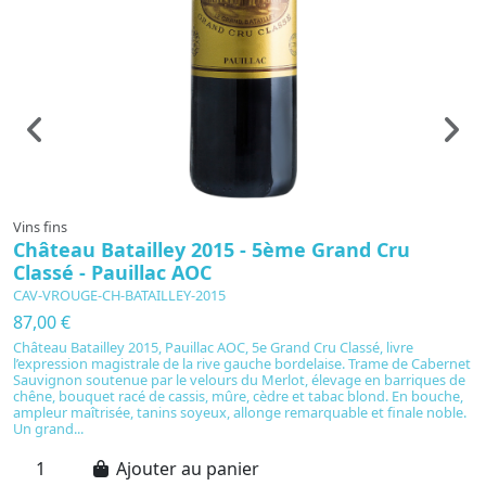
Vins fins
Vi
Château Batailley 2015 - 5ème Grand Cru
C
Classé - Pauillac AOC
C
CAV-VROUGE-CH-BATAILLEY-2015
C
87,00 €
4
Château Batailley 2015, Pauillac AOC, 5e Grand Cru Classé, livre
C
l’expression magistrale de la rive gauche bordelaise. Trame de Cabernet
in
Sauvignon soutenue par le velours du Merlot, élevage en barriques de
pa
chêne, bouquet racé de cassis, mûre, cèdre et tabac blond. En bouche,
fr
ampleur maîtrisée, tanins soyeux, allonge remarquable et finale noble.
s
Un grand...
pr
Ajouter au panier