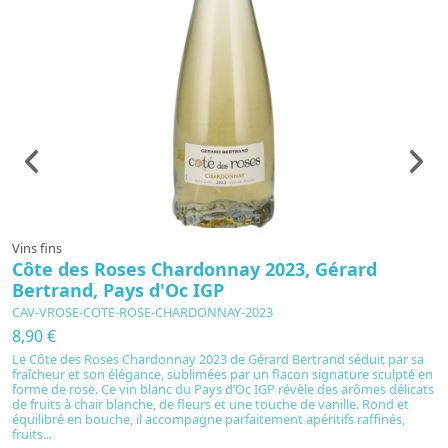
Vins fins
Vi
Côte des Roses Chardonnay 2023, Gérard
B
Bertrand, Pays d'Oc IGP
&
CAV-VROSE-COTE-ROSE-CHARDONNAY-2023
C
8,90 €
5
Le Côte des Roses Chardonnay 2023 de Gérard Bertrand séduit par sa
S
fraîcheur et son élégance, sublimées par un flacon signature sculpté en
Bo
forme de rose. Ce vin blanc du Pays d’Oc IGP révèle des arômes délicats
bo
de fruits à chair blanche, de fleurs et une touche de vanille. Rond et
d
équilibré en bouche, il accompagne parfaitement apéritifs raffinés,
ta
fruits...
mû