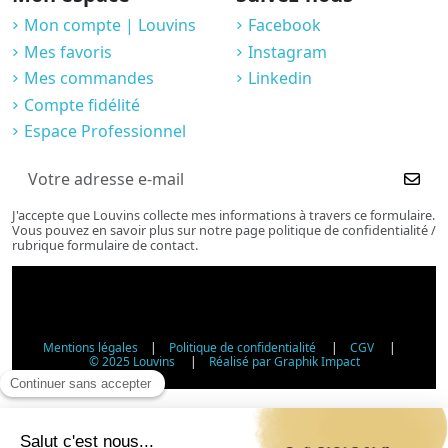
Mon compte | Louvins
Facebook
Mes favoris
Instagram
Mes commandes
Linkedin
Compte fidélité
Espace Professionnel
J'accepte que Louvins collecte mes informations à travers ce formulaire.
Vous pouvez en savoir plus sur notre page politique de confidentialité /
rubrique formulaire de contact.
Mentions légales
|
Politique de confidentialité
|
CGV
|
© 2025 Louvins
|
Réalisé par Graphik Impact
Vérification d'âge - Vente d'alcool