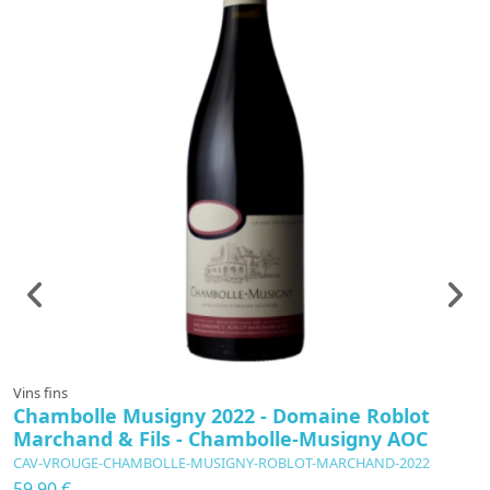
Vins fins
Vi
Chambolle Musigny 2022 - Domaine Roblot
C
Marchand & Fils - Chambolle-Musigny AOC
e
CAV-VROUGE-CHAMBOLLE-MUSIGNY-ROBLOT-MARCHAND-2022
C
59,90 €
6