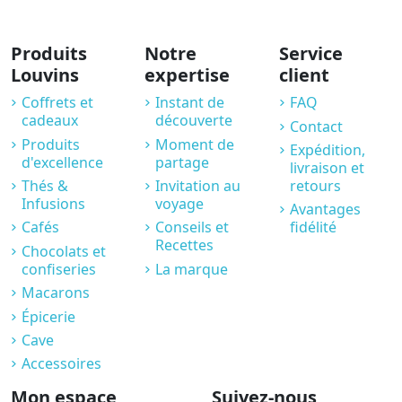
Produits
Notre
Service
Louvins
expertise
client
Coffrets et
Instant de
FAQ
cadeaux
découverte
Contact
Produits
Moment de
Expédition,
d'excellence
partage
livraison et
Thés &
Invitation au
retours
Infusions
voyage
Avantages
Cafés
Conseils et
fidélité
Recettes
Chocolats et
confiseries
La marque
Macarons
Épicerie
Cave
Accessoires
Mon espace
Suivez-nous