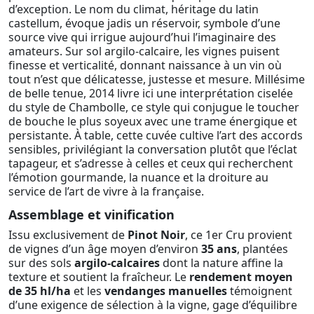
d’exception. Le nom du climat, héritage du latin
castellum, évoque jadis un réservoir, symbole d’une
source vive qui irrigue aujourd’hui l’imaginaire des
amateurs. Sur sol argilo-calcaire, les vignes puisent
finesse et verticalité, donnant naissance à un vin où
tout n’est que délicatesse, justesse et mesure. Millésime
de belle tenue, 2014 livre ici une interprétation ciselée
du style de Chambolle, ce style qui conjugue le toucher
de bouche le plus soyeux avec une trame énergique et
persistante. À table, cette cuvée cultive l’art des accords
sensibles, privilégiant la conversation plutôt que l’éclat
tapageur, et s’adresse à celles et ceux qui recherchent
l’émotion gourmande, la nuance et la droiture au
service de l’art de vivre à la française.
Assemblage et vinification
Issu exclusivement de
Pinot Noir
, ce 1er Cru provient
de vignes d’un âge moyen d’environ
35 ans
, plantées
sur des sols
argilo-calcaires
dont la nature affine la
texture et soutient la fraîcheur. Le
rendement moyen
de 35 hl/ha
et les
vendanges manuelles
témoignent
d’une exigence de sélection à la vigne, gage d’équilibre