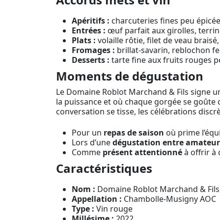
Apéritifs :
charcuteries fines peu épicée
Entrées :
œuf parfait aux girolles, terrin
Plats :
volaille rôtie, filet de veau brai
Fromages :
brillat-savarin, reblochon fe
Desserts :
tarte fine aux fruits rouges p
Moments de dégustation
Le Domaine Roblot Marchand & Fils signe un
la puissance et où chaque gorgée se goûte c
conversation se tisse, les célébrations discrèt
Pour un
repas de saison
où prime l’équi
Lors d’une
dégustation entre amateur
Comme
présent attentionné
à offrir à
Caractéristiques
Nom :
Domaine Roblot Marchand & Fils
Appellation :
Chambolle-Musigny AOC
Type :
Vin rouge
Millésime :
2022