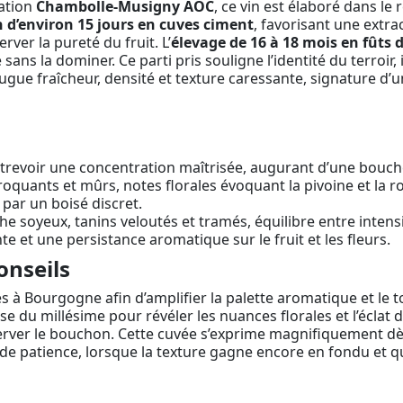
lation
Chambolle-Musigny AOC
, ce vin est élaboré dans le 
 d’environ 15 jours en cuves ciment
, favorisant une extrac
rver la pureté du fruit. L’
élevage de 16 à 18 mois en fûts 
s la dominer. Ce parti pris souligne l’identité du terroir, in
jugue fraîcheur, densité et texture caressante, signature d’un
 entrevoir une concentration maîtrisée, augurant d’une bouch
quants et mûrs, notes florales évoquant la pivoine et la ros
 par un boisé discret.
soyeux, tanins veloutés et tramés, équilibre entre intensité 
te et une persistance aromatique sur le fruit et les fleurs.
onseils
 à Bourgogne afin d’amplifier la palette aromatique et le
 du millésime pour révéler les nuances florales et l’éclat d
rver le bouchon. Cette cuvée s’exprime magnifiquement dès a
e patience, lorsque la texture gagne encore en fondu et q