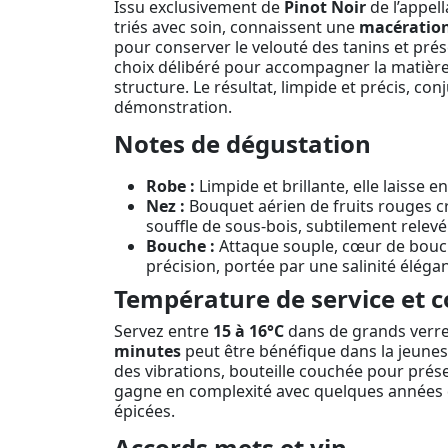
Issu exclusivement de
Pinot Noir
de l’appel
triés avec soin, connaissent une
macération
pour conserver le velouté des tanins et prése
choix délibéré pour accompagner la matière san
structure. Le résultat, limpide et précis, con
démonstration.
Notes de dégustation
Robe :
Limpide et brillante, elle laisse
Nez :
Bouquet aérien de fruits rouges cro
souffle de sous-bois, subtilement relevé
Bouche :
Attaque souple, cœur de bouche 
précision, portée par une salinité élégan
Température de service et c
Servez entre
15 à 16°C
dans de grands verres
minutes
peut être bénéfique dans la jeunesse
des vibrations, bouteille couchée pour prése
gagne en complexité avec quelques années d
épicées.
Accords mets et vin