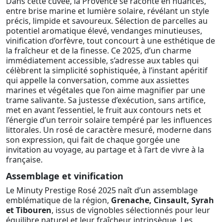
Dans cette cuvée, la Provence se raconte en nuances,
entre brise marine et lumière solaire, révélant un style
précis, limpide et savoureux. Sélection de parcelles au
potentiel aromatique élevé, vendanges minutieuses,
vinification d’orfèvre, tout concourt à une esthétique de
la fraîcheur et de la finesse. Ce 2025, d’un charme
immédiatement accessible, s’adresse aux tables qui
célèbrent la simplicité sophistiquée, à l’instant apéritif
qui appelle la conversation, comme aux assiettes
marines et végétales que l’on aime magnifier par une
trame salivante. Sa justesse d’exécution, sans artifice,
met en avant l’essentiel, le fruit aux contours nets et
l’énergie d’un terroir solaire tempéré par les influences
littorales. Un rosé de caractère mesuré, moderne dans
son expression, qui fait de chaque gorgée une
invitation au voyage, au partage et à l’art de vivre à la
française.
Assemblage et vinification
Le Minuty Prestige Rosé 2025 naît d’un assemblage
emblématique de la région,
Grenache, Cinsault, Syrah
et Tibouren
, issus de vignobles sélectionnés pour leur
équilibre naturel et leur fraîcheur intrinsèque. Les