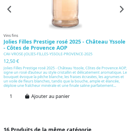
Vins fins
Vi
Jolies Filles Prestige rosé 2025 - Château Yssole
C
- Côtes de Provence AOP
d
CAV-VROSE-JOLIES-FILLES-YSSOLE-PROVENCE-2025
C
12,50 €
1
Jolies Filles Prestige rosé 2025 - Château Yssole, Côtes de Provence AOP,
C
signe un rosé d’auteur au style cristallin et délicatement aromatique. Le
ro
bouquet évoque la pêche blanche, les fraises écrasées, les agrumes et
d
un voile de fleurs blanches, tandis que la bouche, ample et élancée,
c
déploie une fraîcheur minérale et une finale saline parfaitement...
no
ne
Ajouter au panier
16 Produits de la même catégorie