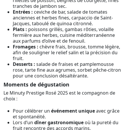
rillettes de poisson, beignets de courgette, fines
tranches de jambon sec.
Entrées :
ceviche de bar, salade de tomates
anciennes et herbes fines, carpaccio de Saint-
Jacques, taboulé de quinoa citronné.
Plats :
poissons grillés, gambas rôties, volaille
fermière aux herbes, cuisine méditerranéenne
aux parfums d’olive et de fenouil.
Fromages :
chèvre frais, brousse, tomme légère,
afin de souligner le relief salin et la précision du
fruit.
Desserts :
salade de fraises et pamplemousse
rose, tarte fine aux agrumes, sorbet pêche-citron
pour une conclusion désaltérante.
Moments de dégustation
Le Minuty Prestige Rosé 2025 est le compagnon de
choix :
Pour célébrer un
événement unique
avec grâce
et spontanéité.
Lors d’un
dîner gastronomique
où la pureté du
fruit rencontre des accords marins.