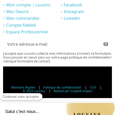
Mon compte | Louvins
Facebook
Mes favoris
Instagram
Mes commandes
Linkedin
Compte fidélité
Espace Professionnel
J'accepte que Louvins collecte mes informations à travers ce formulaire.
Vous pouvez en savoir plus sur notre page politique de confidentialité /
rubrique formulaire de contact.
Mentions légales
|
Politique de confidentialité
|
CGV
|
© 2025 Louvins
|
Réalisé par Graphik Impact
Vérification d'âge - Vente d'alcool
Conformément à l'article L3342-1 du Code de la santé