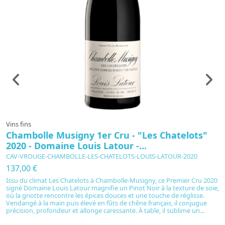
Vins fins
Vi
Chambolle Musigny 1er Cru - "Les Chatelots"
R
2020 - Domaine Louis Latour -...
-
CAV-VROUGE-CHAMBOLLE-LES-CHATELOTS-LOUIS-LATOUR-2020
C
137,00 €
5
Issu du climat Les Chatelots à Chambolle-Musigny, ce Premier Cru 2020
Ex
signé Domaine Louis Latour magnifie un Pinot Noir à la texture de soie,
C
où la griotte rencontre les épices douces et une touche de réglisse.
de
Vendangé à la main puis élevé en fûts de chêne français, il conjugue
fr
précision, profondeur et allonge caressante. À table, il sublime un...
my
pl