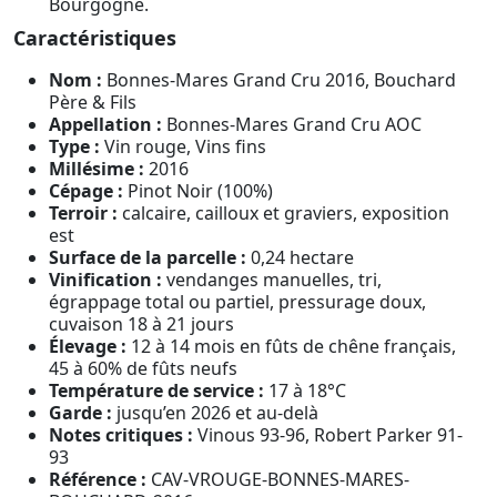
Bourgogne.
Caractéristiques
Nom :
Bonnes-Mares Grand Cru 2016, Bouchard
Père & Fils
Appellation :
Bonnes-Mares Grand Cru AOC
Type :
Vin rouge, Vins fins
Millésime :
2016
Cépage :
Pinot Noir (100%)
Terroir :
calcaire, cailloux et graviers, exposition
est
Surface de la parcelle :
0,24 hectare
Vinification :
vendanges manuelles, tri,
égrappage total ou partiel, pressurage doux,
cuvaison 18 à 21 jours
Élevage :
12 à 14 mois en fûts de chêne français,
45 à 60% de fûts neufs
Température de service :
17 à 18°C
Garde :
jusqu’en 2026 et au-delà
Notes critiques :
Vinous 93-96, Robert Parker 91-
93
Référence :
CAV-VROUGE-BONNES-MARES-