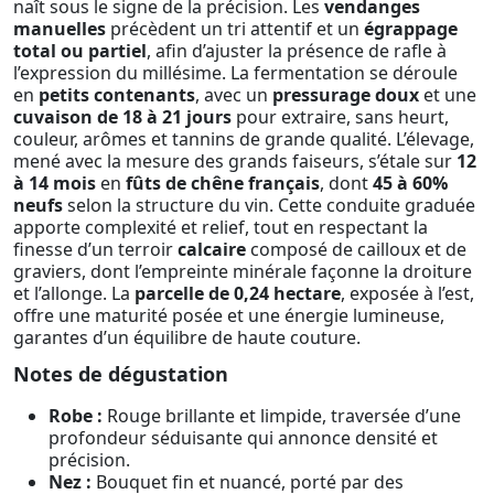
naît sous le signe de la précision. Les
vendanges
manuelles
précèdent un tri attentif et un
égrappage
total ou partiel
, afin d’ajuster la présence de rafle à
l’expression du millésime. La fermentation se déroule
en
petits contenants
, avec un
pressurage doux
et une
cuvaison de 18 à 21 jours
pour extraire, sans heurt,
couleur, arômes et tannins de grande qualité. L’élevage,
mené avec la mesure des grands faiseurs, s’étale sur
12
à 14 mois
en
fûts de chêne français
, dont
45 à 60%
neufs
selon la structure du vin. Cette conduite graduée
apporte complexité et relief, tout en respectant la
finesse d’un terroir
calcaire
composé de cailloux et de
graviers, dont l’empreinte minérale façonne la droiture
et l’allonge. La
parcelle de 0,24 hectare
, exposée à l’est,
offre une maturité posée et une énergie lumineuse,
garantes d’un équilibre de haute couture.
Notes de dégustation
Robe :
Rouge brillante et limpide, traversée d’une
profondeur séduisante qui annonce densité et
précision.
Nez :
Bouquet fin et nuancé, porté par des