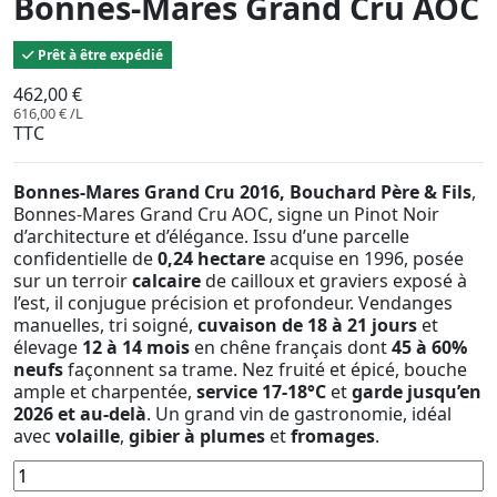
Bonnes-Mares Grand Cru AOC
Prêt à être expédié
462,00 €
616,00 € /L
TTC
Bonnes-Mares Grand Cru 2016, Bouchard Père & Fils
,
Bonnes-Mares Grand Cru AOC, signe un Pinot Noir
d’architecture et d’élégance. Issu d’une parcelle
confidentielle de
0,24 hectare
acquise en 1996, posée
sur un terroir
calcaire
de cailloux et graviers exposé à
l’est, il conjugue précision et profondeur. Vendanges
manuelles, tri soigné,
cuvaison de 18 à 21 jours
et
élevage
12 à 14 mois
en chêne français dont
45 à 60%
neufs
façonnent sa trame. Nez fruité et épicé, bouche
ample et charpentée,
service 17-18°C
et
garde jusqu’en
2026 et au-delà
. Un grand vin de gastronomie, idéal
avec
volaille
,
gibier à plumes
et
fromages
.