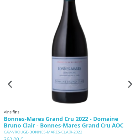
Vins fins
Vi
Bonnes-Mares Grand Cru 2022 - Domaine
D
Bruno Clair - Bonnes-Mares Grand Cru AOC
B
CAV-VROUGE-BONNES-MARES-CLAIR-2022
C
360,00 €
6