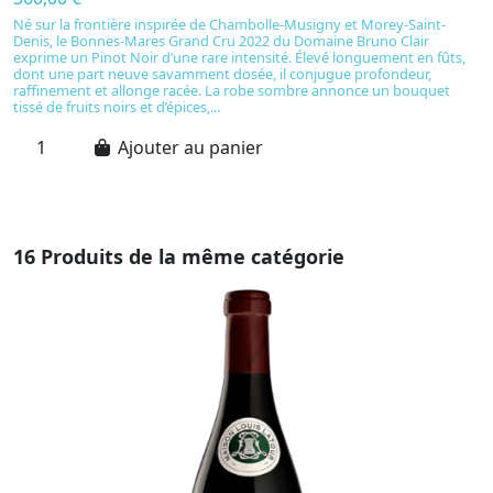
Né sur la frontière inspirée de Chambolle-Musigny et Morey-Saint-
Ex
Denis, le Bonnes-Mares Grand Cru 2022 du Domaine Bruno Clair
C
exprime un Pinot Noir d’une rare intensité. Élevé longuement en fûts,
in
dont une part neuve savamment dosée, il conjugue profondeur,
2,
raffinement et allonge racée. La robe sombre annonce un bouquet
cr
tissé de fruits noirs et d’épices,...
et
Ajouter au panier
16 Produits de la même catégorie