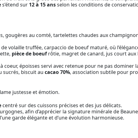
e
s’étend sur
12 à 15 ans
selon les conditions de conservati
s, gougères au comté, tartelettes chaudes aux champignon
 de volaille truffée, carpaccio de boeuf maturé, où l’éléganc
ette,
pièce de boeuf
rôtie, magret de canard, jus court aux 
n à coeur, époisses servi avec retenue pour ne pas dominer la
 sucrés, biscuit au
cacao 70%
, association subtile pour pro
éclame justesse et émotion.
e
centré sur des cuissons précises et des jus délicats.
rgognes, afin d’apprécier la signature minérale de Beaune
’une garde élégante et d’une évolution harmonieuse.