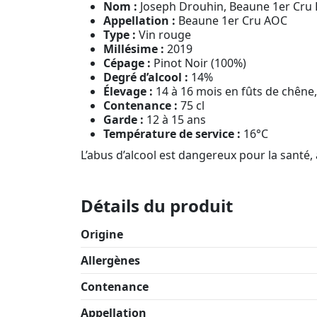
Nom :
Joseph Drouhin, Beaune 1er Cru 
Appellation :
Beaune 1er Cru AOC
Type :
Vin rouge
Millésime :
2019
Cépage :
Pinot Noir (100%)
Degré d’alcool :
14%
Élevage :
14 à 16 mois en fûts de chêne
Contenance :
75 cl
Garde :
12 à 15 ans
Température de service :
16°C
L’abus d’alcool est dangereux pour la sant
Détails du produit
Origine
Allergènes
Contenance
Appellation