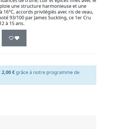
 nuances de truffe, cuir et épices fines avec le
éploie une structure harmonieuse et une
 à 16°C, accords privilégiés avec ris de veau,
 noté 93/100 par James Suckling, ce 1er Cru
12 à 15 ans.
z
2,00 €
grâce à notre programme de