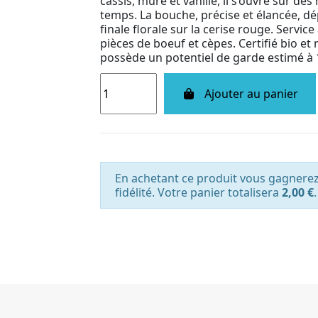
cassis, mûre et vanille, il s’ouvre sur des
temps. La bouche, précise et élancée, d
finale florale sur la cerise rouge. Service
pièces de boeuf et cèpes. Certifié bio et
possède un potentiel de garde estimé à 
Ajouter au panier
En achetant ce produit vous gagnere
fidélité. Votre panier totalisera
2,00 €
.