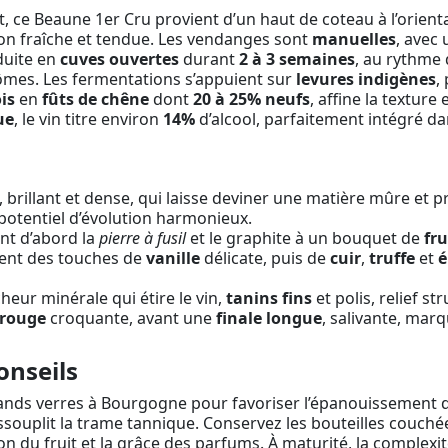
, ce Beaune 1er Cru provient d’un haut de coteau à l’orient
on fraîche et tendue. Les vendanges sont
manuelles
, avec 
duite en
cuves ouvertes
durant
2 à 3 semaines
, au rythme
rômes. Les fermentations s’appuient sur
levures indigènes
,
is
en
fûts de chêne
dont
20 à 25% neufs
, affine la textur
ue
, le vin titre environ
14%
d’alcool, parfaitement intégré dan
brillant et dense, qui laisse deviner une matière mûre et pré
 potentiel d’évolution harmonieux.
ant d’abord la
pierre à fusil
et le graphite à un bouquet de
fru
ssent des touches de
vanille
délicate, puis de
cuir
,
truffe
et
é
cheur minérale qui étire le vin,
tanins fins
et polis, relief s
 rouge
croquante, avant une
finale longue
, salivante, mar
onseils
nds verres à Bourgogne pour favoriser l’épanouissement 
souplit la trame tannique. Conservez les bouteilles couchées
on du fruit et la grâce des parfums. À maturité, la complexité