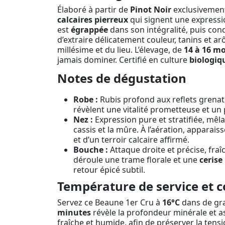
Élaboré à partir de
Pinot Noir
exclusivement
calcaires pierreux
qui signent une expressi
est
égrappée
dans son intégralité, puis con
d’extraire délicatement couleur, tanins et a
millésime et du lieu. L’élevage, de
14 à 16 mo
jamais dominer. Certifié en culture
biologiq
Notes de dégustation
Robe :
Rubis profond aux reflets grenat, 
révèlent une vitalité prometteuse et un
Nez :
Expression pure et stratifiée, mêl
cassis et la mûre. À l’aération, apparai
et d’un terroir calcaire affirmé.
Bouche :
Attaque droite et précise, fraî
déroule une trame florale et une
cerise
retour épicé subtil.
Température de service et c
Servez ce Beaune 1er Cru à
16°C
dans de gra
minutes
révèle la profondeur minérale et as
fraîche et humide, afin de préserver la tensi