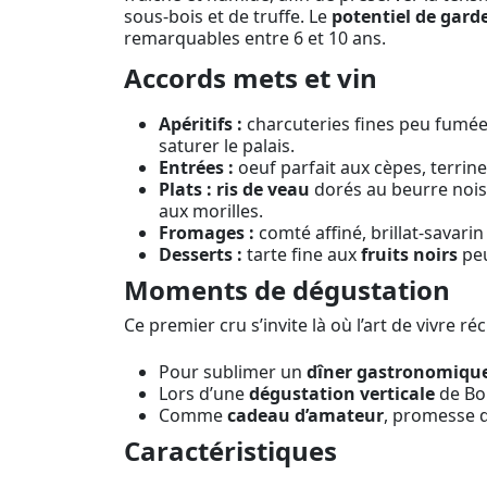
sous-bois et de truffe. Le
potentiel de gard
remarquables entre 6 et 10 ans.
Accords mets et vin
Apéritifs :
charcuteries fines peu fumée
saturer le palais.
Entrées :
oeuf parfait aux cèpes, terrine
Plats :
ris de veau
dorés au beurre nois
aux morilles.
Fromages :
comté affiné, brillat-savari
Desserts :
tarte fine aux
fruits noirs
peu
Moments de dégustation
Ce premier cru s’invite là où l’art de vivre r
Pour sublimer un
dîner gastronomiqu
Lors d’une
dégustation verticale
de Bou
Comme
cadeau d’amateur
, promesse d
Caractéristiques