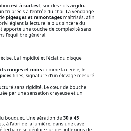
ation
est à sud-est
, sur des sols
argilo-
un tri précis à l’entrée du chai. La vendange
 de
pigeages et remontages
maîtrisés, afin
 privilégiant la lecture la plus sincère du
e et apporte une touche de complexité sans
s l’équilibre général.
cise. La limpidité et l’éclat du disque
its rouges et noirs
comme la cerise, le
pices
fines, signature d’un élevage mesuré
tructuré sans rigidité. Le cœur de bouche
quée par une sensation crayeuse et un
du bouquet. Une aération de
30 à 45
, à l’abri de la lumière, dans une cave
 tertiaire se déploie sur des inflexions de