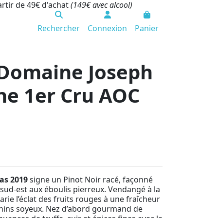
artir de 49€ d'achat
(149€ avec alcool)
Rechercher
Connexion
Panier
- Domaine Joseph
ne 1er Cru AOC
as 2019
signe un Pinot Noir racé, façonné
 sud-est aux éboulis pierreux. Vendangé à la
arie l’éclat des fruits rouges à une fraîcheur
tanins soyeux. Nez d’abord gourmand de