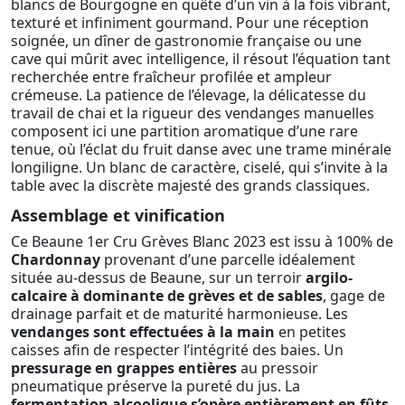
blancs de Bourgogne en quête d’un vin à la fois vibrant,
texturé et infiniment gourmand. Pour une réception
soignée, un dîner de gastronomie française ou une
cave qui mûrit avec intelligence, il résout l’équation tant
recherchée entre fraîcheur profilée et ampleur
crémeuse. La patience de l’élevage, la délicatesse du
travail de chai et la rigueur des vendanges manuelles
composent ici une partition aromatique d’une rare
tenue, où l’éclat du fruit danse avec une trame minérale
longiligne. Un blanc de caractère, ciselé, qui s’invite à la
table avec la discrète majesté des grands classiques.
Assemblage et vinification
Ce Beaune 1er Cru Grèves Blanc 2023 est issu à 100% de
Chardonnay
provenant d’une parcelle idéalement
située au-dessus de Beaune, sur un terroir
argilo-
calcaire à dominante de grèves et de sables
, gage de
drainage parfait et de maturité harmonieuse. Les
vendanges sont effectuées à la main
en petites
caisses afin de respecter l’intégrité des baies. Un
pressurage en grappes entières
au pressoir
pneumatique préserve la pureté du jus. La
fermentation alcoolique s’opère entièrement en fûts