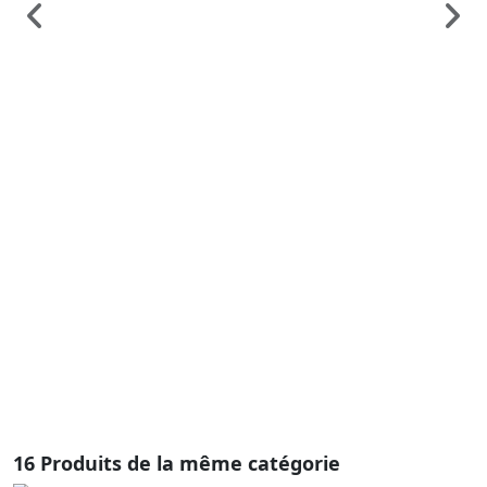
Vi
B
F
C
4
B
C
ra
sé
te
me
16 Produits de la même catégorie