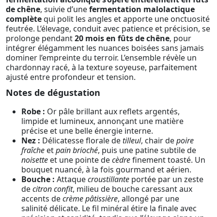
de chêne
, suivie d’une
fermentation malolactique
complète
qui polit les angles et apporte une onctuosité
feutrée. L’élevage, conduit avec patience et précision, se
prolonge pendant
20 mois en fûts de chêne
, pour
intégrer élégamment les nuances boisées sans jamais
dominer l’empreinte du terroir. L’ensemble révèle un
chardonnay racé, à la texture soyeuse, parfaitement
ajusté entre profondeur et tension.
Notes de dégustation
Robe :
Or pâle brillant aux reflets argentés,
limpide et lumineux, annonçant une matière
précise et une belle énergie interne.
Nez :
Délicatesse florale de
tilleul
, chair de
poire
fraîche
et
pain brioché
, puis une patine subtile de
noisette
et une pointe de
cèdre
finement toasté. Un
bouquet nuancé, à la fois gourmand et aérien.
Bouche :
Attaque
croustillante
portée par un zeste
de
citron confit
, milieu de bouche caressant aux
accents de
crème pâtissière
, allongé par une
salinité délicate. Le fil minéral étire la finale avec