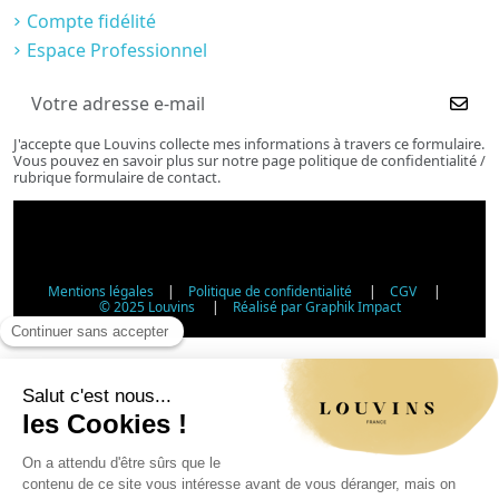
Compte fidélité
Espace Professionnel
J'accepte que Louvins collecte mes informations à travers ce formulaire.
Vous pouvez en savoir plus sur notre page politique de confidentialité /
rubrique formulaire de contact.
Mentions légales
|
Politique de confidentialité
|
CGV
|
© 2025 Louvins
|
Réalisé par Graphik Impact
Vérification d'âge - Vente d'alcool
Conformément à l'article L3342-1 du Code de la santé
publique, la vente d'alcool est interdite aux mineurs de
moins de 18 ans. Veuillez confirmer votre âge.
Article L3342-1 du Code de la santé publique : la vente