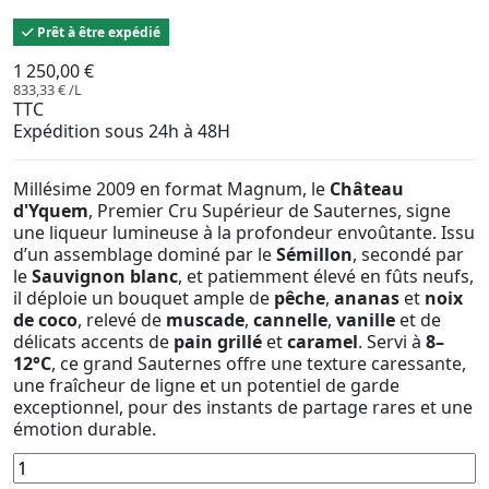
Prêt à être expédié
1 250,00 €
833,33 € /L
TTC
Expédition sous 24h à 48H
Millésime 2009 en format Magnum, le
Château
d'Yquem
, Premier Cru Supérieur de Sauternes, signe
une liqueur lumineuse à la profondeur envoûtante. Issu
d’un assemblage dominé par le
Sémillon
, secondé par
le
Sauvignon blanc
, et patiemment élevé en fûts neufs,
il déploie un bouquet ample de
pêche
,
ananas
et
noix
de coco
, relevé de
muscade
,
cannelle
,
vanille
et de
délicats accents de
pain grillé
et
caramel
. Servi à
8–
12°C
, ce grand Sauternes offre une texture caressante,
une fraîcheur de ligne et un potentiel de garde
exceptionnel, pour des instants de partage rares et une
émotion durable.