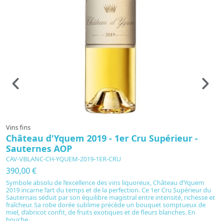
Vins fins
Vi
Château d'Yquem 2019 - 1er Cru Supérieur -
C
Sauternes AOP
S
CAV-VBLANC-CH-YQUEM-2019-1ER-CRU
C
390,00 €
3
Symbole absolu de l’excellence des vins liquoreux, Château d’Yquem
C
2019 incarne l’art du temps et de la perfection. Ce 1er Cru Supérieur du
d’
Sauternais séduit par son équilibre magistral entre intensité, richesse et
a
fraîcheur. Sa robe dorée sublime précède un bouquet somptueux de
pê
miel, d’abricot confit, de fruits exotiques et de fleurs blanches. En
no
bouche,...
in