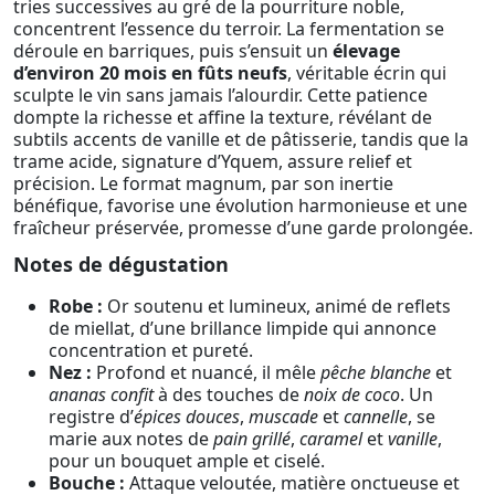
tries successives au gré de la pourriture noble,
concentrent l’essence du terroir. La fermentation se
déroule en barriques, puis s’ensuit un
élevage
d’environ 20 mois en fûts neufs
, véritable écrin qui
sculpte le vin sans jamais l’alourdir. Cette patience
dompte la richesse et affine la texture, révélant de
subtils accents de vanille et de pâtisserie, tandis que la
trame acide, signature d’Yquem, assure relief et
précision. Le format magnum, par son inertie
bénéfique, favorise une évolution harmonieuse et une
fraîcheur préservée, promesse d’une garde prolongée.
Notes de dégustation
Robe :
Or soutenu et lumineux, animé de reflets
de miellat, d’une brillance limpide qui annonce
concentration et pureté.
Nez :
Profond et nuancé, il mêle
pêche blanche
et
ananas confit
à des touches de
noix de coco
. Un
registre d’
épices douces
,
muscade
et
cannelle
, se
marie aux notes de
pain grillé
,
caramel
et
vanille
,
pour un bouquet ample et ciselé.
Bouche :
Attaque veloutée, matière onctueuse et