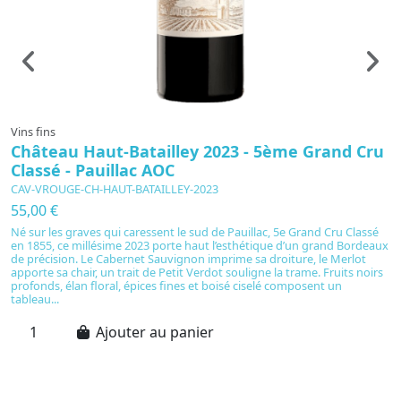
Vins fins
Vi
Château Haut-Batailley 2023 - 5ème Grand Cru
C
Classé - Pauillac AOC
C
CAV-VROUGE-CH-HAUT-BATAILLEY-2023
C
55,00 €
2
Né sur les graves qui caressent le sud de Pauillac, 5e Grand Cru Classé
Né
en 1855, ce millésime 2023 porte haut l’esthétique d’un grand Bordeaux
C
de précision. Le Cabernet Sauvignon imprime sa droiture, le Merlot
gr
apporte sa chair, un trait de Petit Verdot souligne la trame. Fruits noirs
cu
profonds, élan floral, épices fines et boisé ciselé composent un
c
tableau...
a
Ajouter au panier