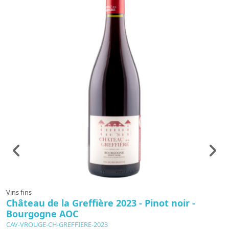
Vins fins
Vi
Château de la Greffière 2023 - Pinot noir -
B
Bourgogne AOC
A
CAV-VROUGE-CH-GREFFIERE-2023
C