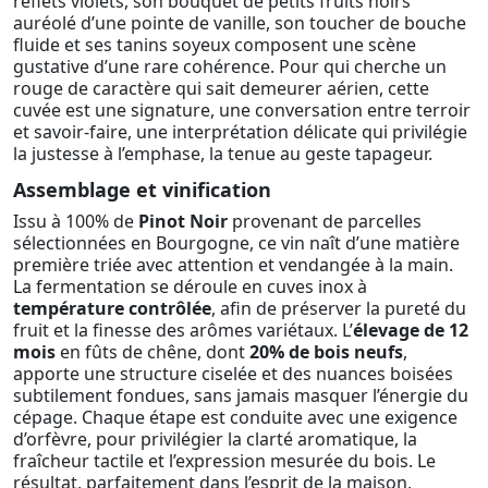
reflets violets, son bouquet de petits fruits noirs
auréolé d’une pointe de vanille, son toucher de bouche
fluide et ses tanins soyeux composent une scène
gustative d’une rare cohérence. Pour qui cherche un
rouge de caractère qui sait demeurer aérien, cette
cuvée est une signature, une conversation entre terroir
et savoir-faire, une interprétation délicate qui privilégie
la justesse à l’emphase, la tenue au geste tapageur.
Assemblage et vinification
Issu à 100% de
Pinot Noir
provenant de parcelles
sélectionnées en Bourgogne, ce vin naît d’une matière
première triée avec attention et vendangée à la main.
La fermentation se déroule en cuves inox à
température contrôlée
, afin de préserver la pureté du
fruit et la finesse des arômes variétaux. L’
élevage de 12
mois
en fûts de chêne, dont
20% de bois neufs
,
apporte une structure ciselée et des nuances boisées
subtilement fondues, sans jamais masquer l’énergie du
cépage. Chaque étape est conduite avec une exigence
d’orfèvre, pour privilégier la clarté aromatique, la
fraîcheur tactile et l’expression mesurée du bois. Le
résultat, parfaitement dans l’esprit de la maison,