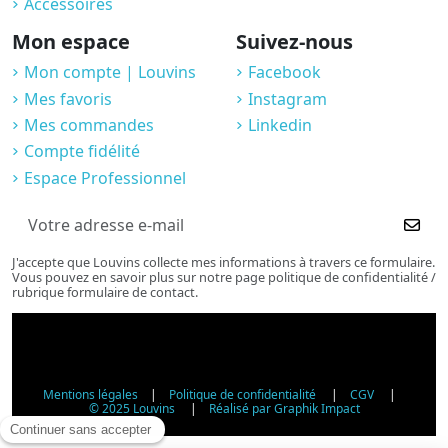
Accessoires
Mon espace
Suivez-nous
Mon compte | Louvins
Facebook
Mes favoris
Instagram
Mes commandes
Linkedin
Compte fidélité
Espace Professionnel
J'accepte que Louvins collecte mes informations à travers ce formulaire.
Vous pouvez en savoir plus sur notre page politique de confidentialité /
rubrique formulaire de contact.
Mentions légales
|
Politique de confidentialité
|
CGV
|
© 2025 Louvins
|
Réalisé par Graphik Impact