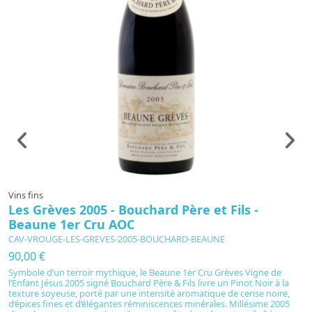
Vins fins
Vi
Les Grèves 2005 - Bouchard Père et Fils -
M
Beaune 1er Cru AOC
-
CAV-VROUGE-LES-GREVES-2005-BOUCHARD-BEAUNE
C
90,00 €
3
Symbole d’un terroir mythique, le Beaune 1er Cru Grèves Vigne de
C
l’Enfant Jésus 2005 signé Bouchard Père & Fils livre un Pinot Noir à la
s
texture soyeuse, porté par une intensité aromatique de cerise noire,
e
d’épices fines et d’élégantes réminiscences minérales. Millésime 2005
en