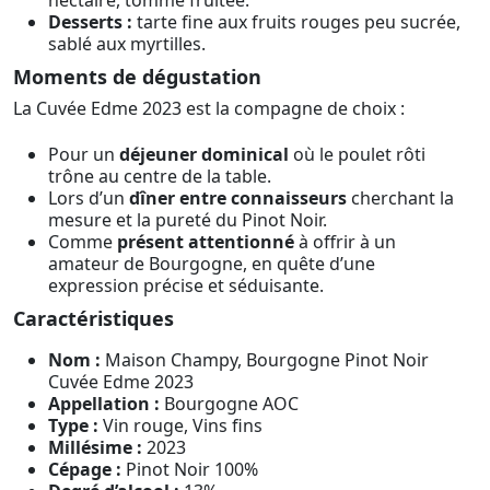
nectaire, tomme fruitée.
Desserts :
tarte fine aux fruits rouges peu sucrée,
sablé aux myrtilles.
Moments de dégustation
La Cuvée Edme 2023 est la compagne de choix :
Pour un
déjeuner dominical
où le poulet rôti
trône au centre de la table.
Lors d’un
dîner entre connaisseurs
cherchant la
mesure et la pureté du Pinot Noir.
Comme
présent attentionné
à offrir à un
amateur de Bourgogne, en quête d’une
expression précise et séduisante.
Caractéristiques
Nom :
Maison Champy, Bourgogne Pinot Noir
Cuvée Edme 2023
Appellation :
Bourgogne AOC
Type :
Vin rouge, Vins fins
Millésime :
2023
Cépage :
Pinot Noir 100%