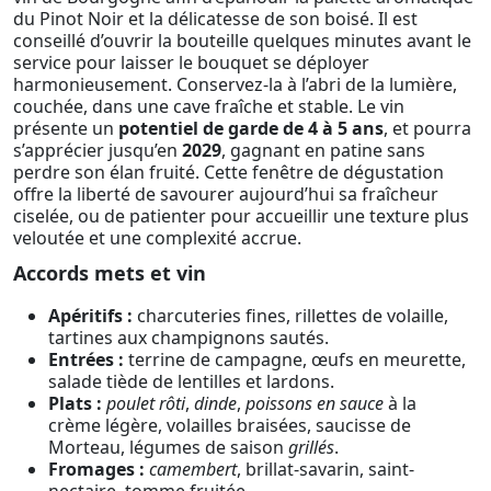
du Pinot Noir et la délicatesse de son boisé. Il est
conseillé d’ouvrir la bouteille quelques minutes avant le
service pour laisser le bouquet se déployer
harmonieusement. Conservez-la à l’abri de la lumière,
couchée, dans une cave fraîche et stable. Le vin
présente un
potentiel de garde de 4 à 5 ans
, et pourra
s’apprécier jusqu’en
2029
, gagnant en patine sans
perdre son élan fruité. Cette fenêtre de dégustation
offre la liberté de savourer aujourd’hui sa fraîcheur
ciselée, ou de patienter pour accueillir une texture plus
veloutée et une complexité accrue.
Accords mets et vin
Apéritifs :
charcuteries fines, rillettes de volaille,
tartines aux champignons sautés.
Entrées :
terrine de campagne, œufs en meurette,
salade tiède de lentilles et lardons.
Plats :
poulet rôti
,
dinde
,
poissons en sauce
à la
crème légère, volailles braisées, saucisse de
Morteau, légumes de saison
grillés
.
Fromages :
camembert
, brillat-savarin, saint-