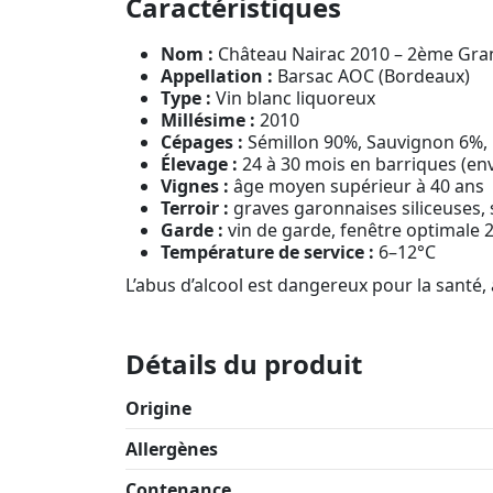
Caractéristiques
Nom :
Château Nairac 2010 – 2ème Gra
Appellation :
Barsac AOC (Bordeaux)
Type :
Vin blanc liquoreux
Millésime :
2010
Cépages :
Sémillon 90%, Sauvignon 6%,
Élevage :
24 à 30 mois en barriques (en
Vignes :
âge moyen supérieur à 40 ans
Terroir :
graves garonnaises siliceuses, s
Garde :
vin de garde, fenêtre optimale 
Température de service :
6–12°C
L’abus d’alcool est dangereux pour la sant
Détails du produit
Origine
Allergènes
Contenance