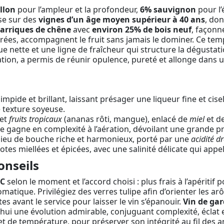
llon
pour l’ampleur et la profondeur,
6% sauvignon
pour l’
se sur des
vignes d’un âge moyen supérieur à 40 ans
, don
barriques de chêne
avec
environ 25% de bois neuf
, façonn
égrées, accompagnent le fruit sans jamais le dominer. Ce te
 nette et une ligne de fraîcheur qui structure la dégustation
ation, a permis de réunir opulence, pureté et allonge dans 
impide et brillant, laissant présager une liqueur fine et cis
e texture soyeuse.
et
fruits tropicaux
(ananas rôti, mangue), enlacé de
miel
et d
le gagne en complexité à l’aération, dévoilant une grande p
lieu de bouche riche et harmonieux, porté par une
acidité dr
notes miellées et épicées, avec une salinité délicate qui app
onseils
°C
selon le moment et l’accord choisi : plus frais à l’apéritif
atique. Privilégiez des verres tulipe afin d’orienter les arôm
es avant le service pour laisser le vin s’épanouir.
Vin de ga
hui une évolution admirable, conjuguant complexité, éclat 
 et de température, pour préserver son intégrité au fil des 