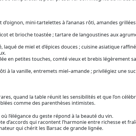
 d’oignon, mini-tartelettes à l’ananas rôti, amandes grillée
icot et brioche toastée ; tartare de langoustines aux agrume
lé, laqué de miel et d’épices douces ; cuisine asiatique raff
ux.
llée en petites touches, comté vieux et brebis légèrement sal
 rôti à la vanille, entremets miel–amande ; privilégiez une 
ares, quand la table réunit les sensibilités et que l’on célè
ablées comme des parenthèses intimistes.
, où l’élégance du geste répond à la beauté du vin.
ête d’accords qui racontent l’harmonie entre richesse et fraî
mateur qui chérit les Barsac de grande lignée.