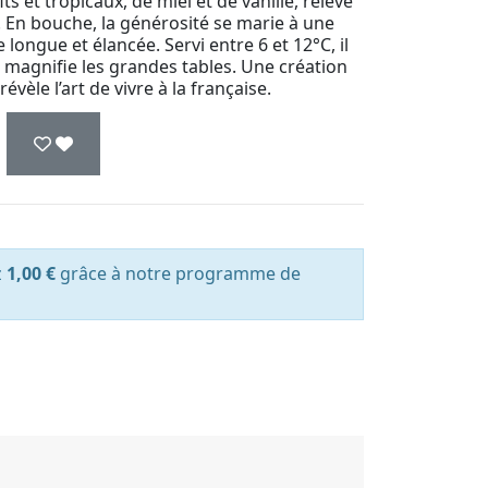
s et tropicaux, de miel et de vanille, relevé
e. En bouche, la générosité se marie à une
 longue et élancée. Servi entre 6 et 12°C, il
 magnifie les grandes tables. Une création
évèle l’art de vivre à la française.
z
1,00 €
grâce à notre programme de