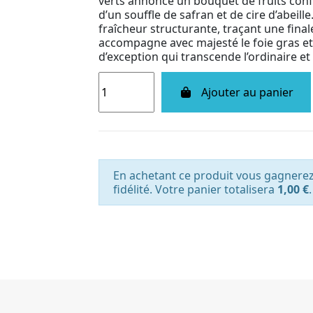
verts annonce un bouquet de fruits confit
d’un souffle de safran et de cire d’abeill
fraîcheur structurante, traçant une finale
accompagne avec majesté le foie gras et
d’exception qui transcende l’ordinaire et r
Ajouter au panier
En achetant ce produit vous gagnere
fidélité. Votre panier totalisera
1,00 €
.