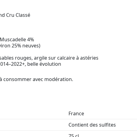
nd Cru Classé
 Muscadelle 4%
viron 25% neuves)
ables rouges, argile sur calcaire à astéries
2014–2022+, belle évolution
é, à consommer avec modération.
France
Contient des sulfites
75 cl