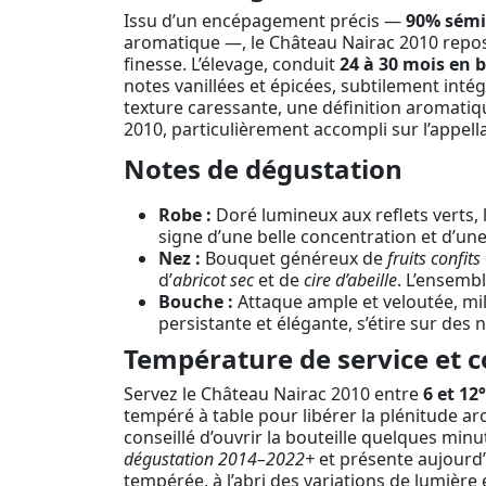
Issu d’un encépagement précis —
90% sémi
aromatique —, le Château Nairac 2010 repo
finesse. L’élevage, conduit
24 à 30 mois en 
notes vanillées et épicées, subtilement int
texture caressante, une définition aromatique
2010, particulièrement accompli sur l’appell
Notes de dégustation
Robe :
Doré lumineux aux reflets verts, l
signe d’une belle concentration et d’un
Nez :
Bouquet généreux de
fruits confits
d’
abricot sec
et de
cire d’abeille
. L’ensemb
Bouche :
Attaque ample et veloutée, mi
persistante et élégante, s’étire sur des 
Température de service et c
Servez le Château Nairac 2010 entre
6 et 12
tempéré à table pour libérer la plénitude arom
conseillé d’ouvrir la bouteille quelques minut
dégustation 2014–2022+
et présente aujourd’
tempérée, à l’abri des variations de lumière