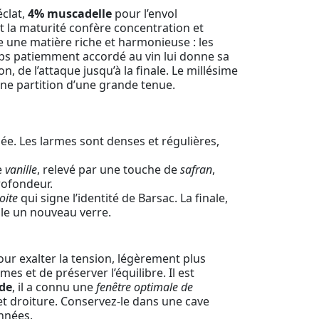
éclat,
4% muscadelle
pour l’envol
t la maturité confère concentration et
e une matière riche et harmonieuse : les
mps patiemment accordé au vin lui donne sa
, de l’attaque jusqu’à la finale. Le millésime
une partition d’une grande tenue.
elée. Les larmes sont denses et régulières,
e
vanille
, relevé par une touche de
safran
,
rofondeur.
oite
qui signe l’identité de Barsac. La finale,
elle un nouveau verre.
 pour exalter la tension, légèrement plus
es et de préserver l’équilibre. Il est
rde
, il a connu une
fenêtre optimale de
et droiture. Conservez-le dans une cave
années.