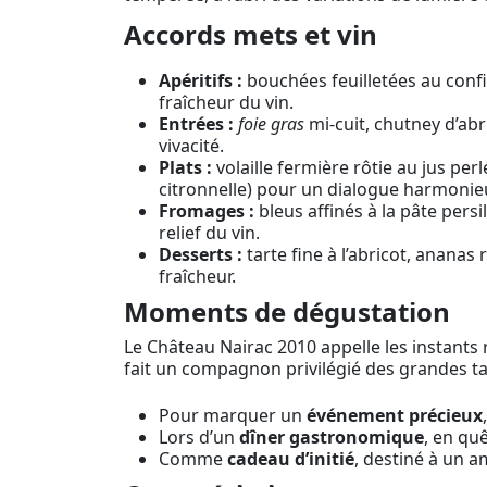
Accords mets et vin
Apéritifs :
bouchées feuilletées au confit
fraîcheur du vin.
Entrées :
foie gras
mi-cuit, chutney d’abr
vivacité.
Plats :
volaille fermière rôtie au jus per
citronnelle) pour un dialogue harmonie
Fromages :
bleus affinés à la pâte persi
relief du vin.
Desserts :
tarte fine à l’abricot, ananas
fraîcheur.
Moments de dégustation
Le Château Nairac 2010 appelle les instants r
fait un compagnon privilégié des grandes t
Pour marquer un
événement précieux
Lors d’un
dîner gastronomique
, en qu
Comme
cadeau d’initié
, destiné à un a