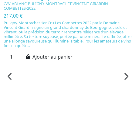
CAV-VBLANC-PULIGNY-MONTRACHET-VINCENT-GIRARDIN-
COMBETTES-2022
217,00 €
Puligny-Montrachet 1er Cru Les Combettes 2022 par le Domaine
Vincent Girardin signe un grand chardonnay de Bourgogne, ciselé et
vibrant, où la précision du terroir rencontre l’élégance d’un élevage
millimétré. Sa texture soyeuse, portée par une minéralité raffinée, offre
une allonge savoureuse qui illumine la table. Pour les amateurs de vins
fins en quête...
Ajouter au panier
Vi
C
F
C
2
Ch