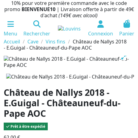
10% pour votre première commande avec le code
promo
BIENVENUE10
| Livraison offerte à partir de 49€
d'achat
(149€ avec alcool)
0
Menu
Rechercher
Connexion
Panier
Accueil
Cave
Vins fins
Château de Nallys 2018
- E.Guigal - Châteauneuf-du-Pape AOC
Château de Nallys 2018 -
E.Guigal - Châteauneuf-du-
Pape AOC
Prêt à être expédié
62,00 €