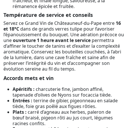
fraîcheur, et finale longue, savoureuse, à la
rémanence épicée et fruitée.
Température de service et conseils
Servez ce Grand Vin de Châteauneuf-du-Pape entre
16
et 18°C
dans de grands verres tulipe pour favoriser
l’épanouissement du bouquet. Une aération précoce ou
une
ouverture 1 heure avant le service
permettra
d’affiner le toucher de tanins et d’exalter la complexité
aromatique. Conservez les bouteilles couchées, à l’abri
de la lumière, dans une cave fraîche et saine afin de
préserver l’intégrité du vin et d’accompagner son
évolution sereine au fil du temps.
Accords mets et vin
Apéritifs :
charcuterie fine, jambon affiné,
tapenade d’olives de Nyons sur focaccia tiède.
Entrées :
terrine de gibier, pigeonneau en salade
tiède, foie gras poêlé aux figues rôties.
Plats :
carré d’agneau aux herbes, paleron de
bœuf braisé, pigeon rôti au jus court, légumes
racines confits.