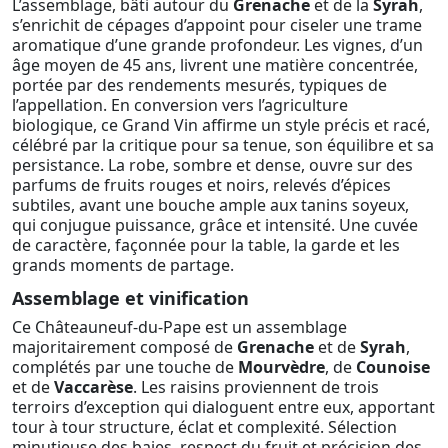
L’assemblage, bâti autour du
Grenache
et de la
Syrah
,
s’enrichit de cépages d’appoint pour ciseler une trame
aromatique d’une grande profondeur. Les vignes, d’un
âge moyen de 45 ans, livrent une matière concentrée,
portée par des rendements mesurés, typiques de
l’appellation. En conversion vers l’agriculture
biologique, ce Grand Vin affirme un style précis et racé,
célébré par la critique pour sa tenue, son équilibre et sa
persistance. La robe, sombre et dense, ouvre sur des
parfums de fruits rouges et noirs, relevés d’épices
subtiles, avant une bouche ample aux tanins soyeux,
qui conjugue puissance, grâce et intensité. Une cuvée
de caractère, façonnée pour la table, la garde et les
grands moments de partage.
Assemblage et vinification
Ce Châteauneuf-du-Pape est un assemblage
majoritairement composé de
Grenache
et de
Syrah
,
complétés par une touche de
Mourvèdre
, de
Counoise
et de
Vaccarèse
. Les raisins proviennent de trois
terroirs d’exception qui dialoguent entre eux, apportant
tour à tour structure, éclat et complexité. Sélection
minutieuse des baies, respect du fruit et précision des