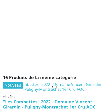
V
C
C
5
C
un
Mo
a
ré
fo
16 Produits de la même catégorie
Nouveau
Vins fins
"Les Combettes" 2022 - Domaine Vincent
Girardin - Puligny-Montrachet 1er Cru AOC