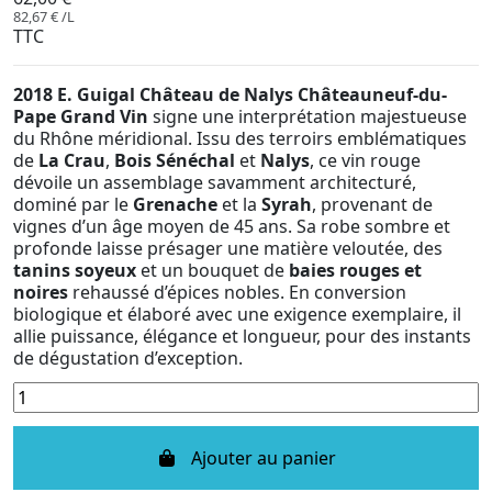
82,67 € /L
TTC
2018 E. Guigal Château de Nalys Châteauneuf-du-
Pape Grand Vin
signe une interprétation majestueuse
du Rhône méridional. Issu des terroirs emblématiques
de
La Crau
,
Bois Sénéchal
et
Nalys
, ce vin rouge
dévoile un assemblage savamment architecturé,
dominé par le
Grenache
et la
Syrah
, provenant de
vignes d’un âge moyen de 45 ans. Sa robe sombre et
profonde laisse présager une matière veloutée, des
tanins soyeux
et un bouquet de
baies rouges et
noires
rehaussé d’épices nobles. En conversion
biologique et élaboré avec une exigence exemplaire, il
allie puissance, élégance et longueur, pour des instants
de dégustation d’exception.
Ajouter au panier