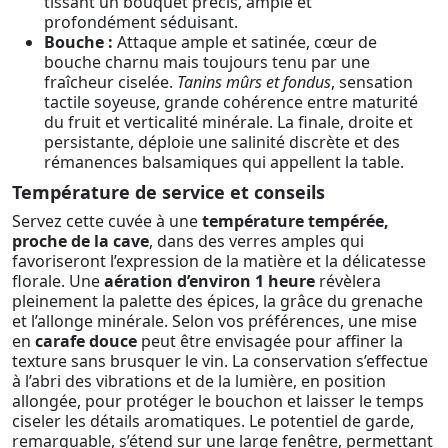
tissant un bouquet précis, ample et
profondément séduisant.
Bouche :
Attaque ample et satinée, cœur de
bouche charnu mais toujours tenu par une
fraîcheur ciselée.
Tanins mûrs et fondus
, sensation
tactile soyeuse, grande cohérence entre maturité
du fruit et verticalité minérale. La finale, droite et
persistante, déploie une salinité discrète et des
rémanences balsamiques qui appellent la table.
Température de service et conseils
Servez cette cuvée à une
température tempérée,
proche de la cave
, dans des verres amples qui
favoriseront l’expression de la matière et la délicatesse
florale. Une
aération d’environ 1 heure
révèlera
pleinement la palette des épices, la grâce du grenache
et l’allonge minérale. Selon vos préférences, une mise
en
carafe douce
peut être envisagée pour affiner la
texture sans brusquer le vin. La conservation s’effectue
à l’abri des vibrations et de la lumière, en position
allongée, pour protéger le bouchon et laisser le temps
ciseler les détails aromatiques. Le potentiel de garde,
remarquable, s’étend sur une large fenêtre, permettant