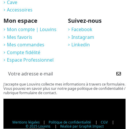
Cave
Accessoires
Mon espace
Suivez-nous
Mon compte | Louvins
Facebook
Mes favoris
Instagram
Mes commandes
Linkedin
Compte fidélité
Espace Professionnel
J'accepte que Louvins collecte mes informations à travers ce formulaire.
Vous pouvez en savoir plus sur notre page politique de confidentialité /
rubrique formulaire de contact.
Mentions légales
|
Politique de confidentialité
|
CGV
|
© 2025 Louvins
|
Réalisé par Graphik Impact