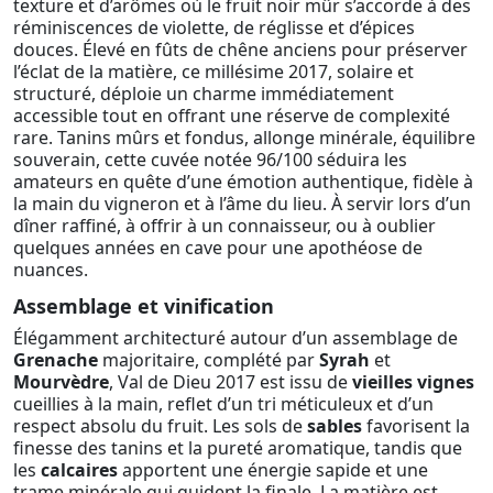
texture et d’arômes où le fruit noir mûr s’accorde à des
réminiscences de violette, de réglisse et d’épices
douces. Élevé en fûts de chêne anciens pour préserver
l’éclat de la matière, ce millésime 2017, solaire et
structuré, déploie un charme immédiatement
accessible tout en offrant une réserve de complexité
rare. Tanins mûrs et fondus, allonge minérale, équilibre
souverain, cette cuvée notée 96/100 séduira les
amateurs en quête d’une émotion authentique, fidèle à
la main du vigneron et à l’âme du lieu. À servir lors d’un
dîner raffiné, à offrir à un connaisseur, ou à oublier
quelques années en cave pour une apothéose de
nuances.
Assemblage et vinification
Élégamment architecturé autour d’un assemblage de
Grenache
majoritaire, complété par
Syrah
et
Mourvèdre
, Val de Dieu 2017 est issu de
vieilles vignes
cueillies à la main, reflet d’un tri méticuleux et d’un
respect absolu du fruit. Les sols de
sables
favorisent la
finesse des tanins et la pureté aromatique, tandis que
les
calcaires
apportent une énergie sapide et une
trame minérale qui guident la finale. La matière est