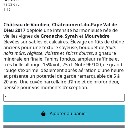
78,53 € /L
TTC
Château de Vaudieu, Châteauneuf-du-Pape Val de
Dieu 2017
déploie une intensité harmonieuse née de
vieilles vignes de
Grenache
,
Syrah
et
Mourvèdre
élevées sur sables et calcaires. Élevage en fûts de chêne
anciens pour une texture soyeuse, bouquet de
fruits
noirs mûrs
,
réglisse
,
violette
et
épices douces
, signature
minérale en finale. Tanins fondus, ampleur raffinée et
très belle allonge, 15% vol., 75 cl. Noté 96/100, ce grand
rouge s’exprime idéalement après aération d’une heure
et présente un potentiel de garde remarquable de 5 à
20 ans. Une cuvée parcellaire d’âme et de profondeur,
pensée pour vos moments d’exception.
Ajouter au panier