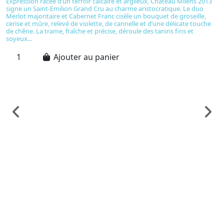
Expression racée d’un terroir calcaire et argileux, Château Milens 2013
signe un Saint-Emilion Grand Cru au charme aristocratique. Le duo
Merlot majoritaire et Cabernet Franc cisèle un bouquet de groseille,
cerise et mûre, relevé de violette, de cannelle et d’une délicate touche
de chêne. La trame, fraîche et précise, déroule des tanins fins et
soyeux...
Ajouter au panier
Vi
G
D
1
C
2
1
G