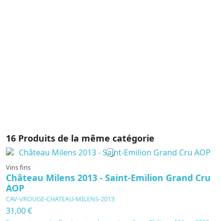
C
4
F
2
p
hi
s’
te
16 Produits de la même catégorie
Vins fins
Château Milens 2013 - Saint-Emilion Grand Cru
AOP
CAV-VROUGE-CHATEAU-MILENS-2013
31,00 €