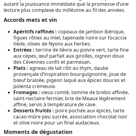
autant la jouissance immédiate que la promesse d’une
lecture plus complexe du millésime au fil des années.
Accords mets et vin
Apéritifs raffinés :
copeaux de jambon ibérique,
figues rôties au miel, tapenade noire sur focaccia
tiède, olives de Nyons aux herbes.
Entrées :
terrine de lièvre au poivre vert, tarte fine
aux cèpes, œuf parfait aux girolles, oignon doux
des Cévennes confit et parmesan.
Plats :
agneau de lait rôti au thym, daube
provençale d’inspiration bourguignonne, joue de
bœuf braisée, pigeon laqué aux épices douces et
polenta crémeuse.
Fromages :
vieux comté, tomme de brebis affinée,
saint-nectaire fermier, brie de Meaux légèrement
affiné, servis à température de cave.
Desserts fruités :
poire pochée aux épices, tarte
cacao-mûre peu sucrée, association chocolat noir
et olive noire pour un final audacieux.
Moments de dégustation