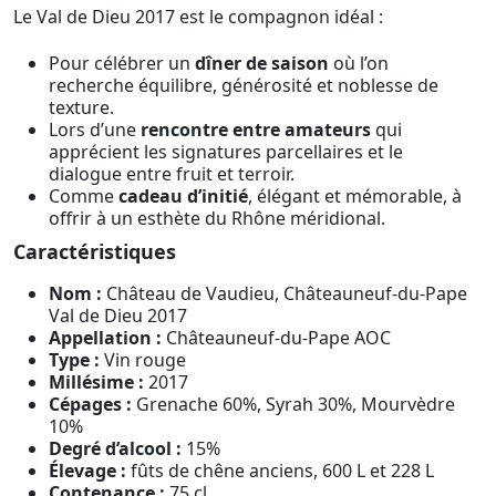
Le Val de Dieu 2017 est le compagnon idéal :
Pour célébrer un
dîner de saison
où l’on
recherche équilibre, générosité et noblesse de
texture.
Lors d’une
rencontre entre amateurs
qui
apprécient les signatures parcellaires et le
dialogue entre fruit et terroir.
Comme
cadeau d’initié
, élégant et mémorable, à
offrir à un esthète du Rhône méridional.
Caractéristiques
Nom :
Château de Vaudieu, Châteauneuf-du-Pape
Val de Dieu 2017
Appellation :
Châteauneuf-du-Pape AOC
Type :
Vin rouge
Millésime :
2017
Cépages :
Grenache 60%, Syrah 30%, Mourvèdre
10%
Degré d’alcool :
15%
Élevage :
fûts de chêne anciens, 600 L et 228 L
Contenance :
75 cl