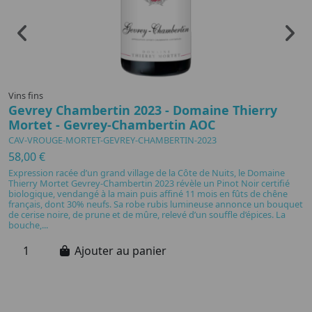
Vins fins
Vi
Gevrey Chambertin 2023 - Domaine Thierry
D
Mortet - Gevrey-Chambertin AOC
P
CAV-VROUGE-MORTET-GEVREY-CHAMBERTIN-2023
C
58,00 €
4
Expression racée d’un grand village de la Côte de Nuits, le Domaine
D
Thierry Mortet Gevrey-Chambertin 2023 révèle un Pinot Noir certifié
C
biologique, vendangé à la main puis affiné 11 mois en fûts de chêne
mé
français, dont 30% neufs. Sa robe rubis lumineuse annonce un bouquet
p
de cerise noire, de prune et de mûre, relevé d’un souffle d’épices. La
ma
bouche,...
ra
Ajouter au panier