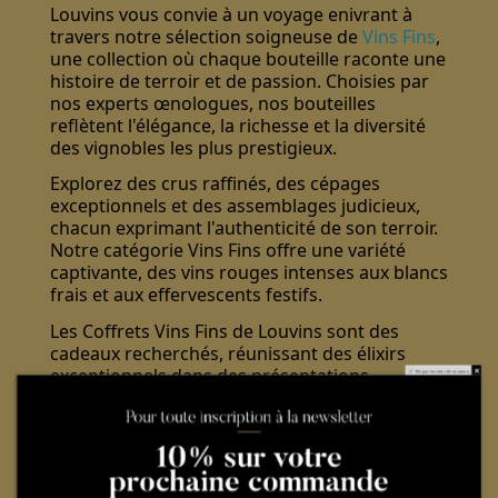
Louvins vous convie à un voyage enivrant à
travers notre sélection soigneuse de
Vins Fins
,
une collection où chaque bouteille raconte une
histoire de terroir et de passion. Choisies par
nos experts œnologues, nos bouteilles
reflètent l'élégance, la richesse et la diversité
des vignobles les plus prestigieux.
Explorez des crus raffinés, des cépages
exceptionnels et des assemblages judicieux,
chacun exprimant l'authenticité de son terroir.
Notre catégorie Vins Fins offre une variété
captivante, des vins rouges intenses aux blancs
frais et aux effervescents festifs.
Les Coffrets Vins Fins de Louvins sont des
cadeaux recherchés, réunissant des élixirs
exceptionnels dans des présentations
Ne pas montrer de nouveau.
élégantes. Chaque coffret est une invitation à
célébrer les moments spéciaux avec
sophistication, offrant une expérience
sensorielle qui séduit les amateurs de vin les
plus exigeants.