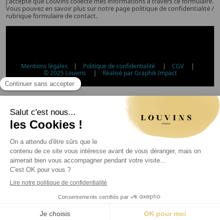
J'accepte que Louvins collecte mes informations à travers ce formulaire.
Vous pouvez en savoir plus sur notre page politique de confidentialité /
rubrique formulaire de contact.
Mentions légales
|
Politique de confidentialité
|
CGV
|
© 2025 Louvins
|
Réalisé par Graphik Impact
Vérification d'âge - Vente d'alcool
Conformément à l'article L3342-1 du Code de la santé
publique, la vente d'alcool est interdite aux mineurs de
moins de 18 ans. Veuillez confirmer votre âge.
Article L3342-1 du Code de la santé publique : la vente
d'alcool aux mineurs de moins de 18 ans est interdite.
Jour
Mois
Année
Vérifier mon âge