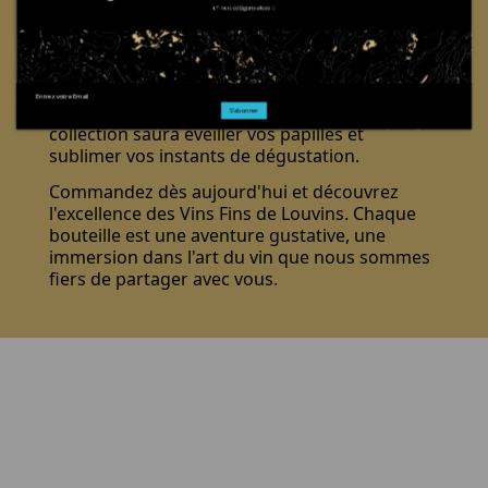
Chez Louvins, chaque bouteille de notre
catégorie Vins Fins incarne la passion pour
l'œnologie et l'engagement envers la qualité.
Que vous soyez un connaisseur chevronné ou
un amateur en quête de découvertes, notre
S'abonner
collection saura éveiller vos papilles et
sublimer vos instants de dégustation.
Commandez dès aujourd'hui et découvrez
l'excellence des Vins Fins de Louvins. Chaque
bouteille est une aventure gustative, une
immersion dans l'art du vin que nous sommes
fiers de partager avec vous.