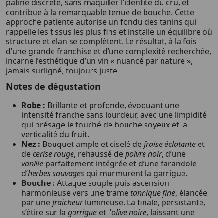
patine discrète, sans maquiller l’identité du cru, et
contribue à la remarquable tenue de bouche. Cette
approche patiente autorise un fondu des tanins qui
rappelle les tissus les plus fins et installe un équilibre où
structure et élan se complètent. Le résultat, à la fois
d’une grande franchise et d’une complexité recherchée,
incarne l’esthétique d’un vin « nuancé par nature »,
jamais surligné, toujours juste.
Notes de dégustation
Robe :
Brillante et profonde, évoquant une
intensité franche sans lourdeur, avec une limpidité
qui présage le touché de bouche soyeux et la
verticalité du fruit.
Nez :
Bouquet ample et ciselé de
fraise éclatante
et
de
cerise rouge
, rehaussé de
poivre noir
, d’une
vanille
parfaitement intégrée et d’une farandole
d’
herbes sauvages
qui murmurent la garrigue.
Bouche :
Attaque souple puis ascension
harmonieuse vers une trame
tannique fine
, élancée
par une
fraîcheur
lumineuse. La finale, persistante,
s’étire sur la
garrigue
et l’
olive noire
, laissant une