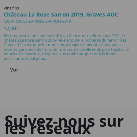
Vins fins
Vi
Château La Rose Sarron 2019, Graves AOC
L
CAV-VROUGE-LA-ROSE-SARRON-2019
C
12,00 €
1
Récompensé d'une médaille d’or au Concours de Bordeaux 2021, le
D
Château La Rose Sarron 2019 révèle toute la noblesse du terroir des
la
Graves. Ce vin rouge harmonieux, à majorité merlot, séduit par ses
pa
arômes généreux de fruits noirs mûrs, de vanille et de pain toasté. La
mi
bouche est charnue, élégante, aux tanins souples et à la finale
of
persistante. Idéal pour...
Voir
Suivez-nous sur
les réseaux