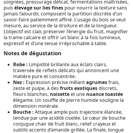
soignées, pressurage délicat, fermentations maîtrisées,
puis
élevage sur lies fines
pour nourrir la texture sans
jamais l’alourdir, composent la partition discrète d’un
savoir-faire patiemment affiné. L’usage du bois se veut
mesuré, au service de la droiture et de la longueur.
L’objectif est clair, préserver l’énergie du fruit, magnifier
la trame calcaire et offrir un blanc à la fois lumineux,
expressif et d’une tenue irréprochable à table.
Notes de dégustation
Robe :
Limpidité brillante aux éclats clairs,
traversée de reflets délicats qui annoncent une
matière pure et concentrée.
Nez :
Expression précise mêlant
agrumes
frais,
zeste et pulpe, à des
fruits exotiques
discrets,
fleurs blanches,
noisette
et une
nuance toastée
élégante. Un souffle de pierre humide souligne la
dimension minérale.
Bouche :
Attaque ample puis trajectoire élancée,
tendue par une acidité ciselée. Le cœur de bouche
conjugue chair de fruit blanc, relief crayeux et
subtils accents d’amande grillée. La finale, longue