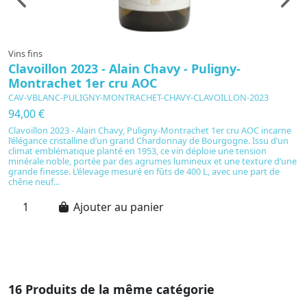
Vins fins
Vi
Clavoillon 2023 - Alain Chavy - Puligny-
P
Montrachet 1er cru AOC
-
CAV-VBLANC-PULIGNY-MONTRACHET-CHAVY-CLAVOILLON-2023
C
94,00 €
8
Clavoillon 2023 - Alain Chavy, Puligny-Montrachet 1er cru AOC incarne
P
l’élégance cristalline d’un grand Chardonnay de Bourgogne. Issu d’un
A
climat emblématique planté en 1953, ce vin déploie une tension
fa
minérale noble, portée par des agrumes lumineux et une texture d’une
bo
grande finesse. L’élevage mesuré en fûts de 400 L, avec une part de
dé
chêne neuf...
mo
Ajouter au panier
16 Produits de la même catégorie