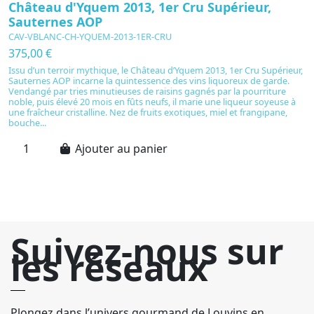
Château d'Yquem 2013, 1er Cru Supérieur,
H
Sauternes AOP
B
CAV-VBLANC-CH-YQUEM-2013-1ER-CRU
C
375,00 €
3
Issu d’un terroir mythique, le Château d’Yquem 2013, 1er Cru Supérieur,
H
Sauternes AOP incarne la quintessence des vins liquoreux de garde.
C
Vendangé par tries minutieuses de raisins gagnés par la pourriture
f
noble, puis élevé 20 mois en fûts neufs, il marie une liqueur soyeuse à
ro
une fraîcheur cristalline. Nez de fruits exotiques, miel et frangipane,
é
bouche...
ti
Ajouter au panier
Suivez-nous sur
les réseaux
Plongez dans l’univers gourmand de Louvins en