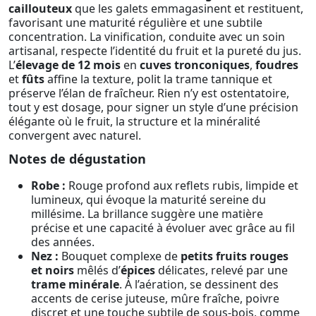
caillouteux
que les galets emmagasinent et restituent,
favorisant une maturité régulière et une subtile
concentration. La vinification, conduite avec un soin
artisanal, respecte l’identité du fruit et la pureté du jus.
L’
élevage de 12 mois
en
cuves tronconiques
,
foudres
et
fûts
affine la texture, polit la trame tannique et
préserve l’élan de fraîcheur. Rien n’y est ostentatoire,
tout y est dosage, pour signer un style d’une précision
élégante où le fruit, la structure et la minéralité
convergent avec naturel.
Notes de dégustation
Robe :
Rouge profond aux reflets rubis, limpide et
lumineux, qui évoque la maturité sereine du
millésime. La brillance suggère une matière
précise et une capacité à évoluer avec grâce au fil
des années.
Nez :
Bouquet complexe de
petits fruits rouges
et noirs
mêlés d’
épices
délicates, relevé par une
trame minérale
. À l’aération, se dessinent des
accents de cerise juteuse, mûre fraîche, poivre
discret et une touche subtile de sous-bois, comme