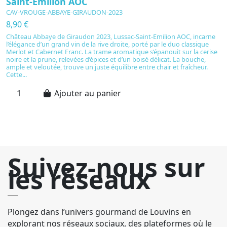
Saint-Emilion AOC
D
CAV-VROUGE-ABBAYE-GIRAUDON-2023
C
2
8,90 €
5
Château Abbaye de Giraudon 2023, Lussac-Saint-Emilion AOC, incarne
l’élégance d’un grand vin de la rive droite, porté par le duo classique
C
Merlot et Cabernet Franc. La trame aromatique s’épanouit sur la cerise
cé
noire et la prune, relevées d’épices et d’un boisé délicat. La bouche,
an
ample et veloutée, trouve un juste équilibre entre chair et fraîcheur.
c
Cette...
p
fû
Ajouter au panier
Suivez-nous sur
les réseaux
Plongez dans l’univers gourmand de Louvins en
explorant nos réseaux sociaux, des plateformes où le