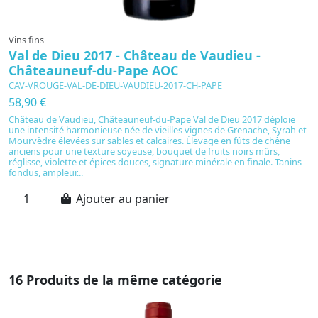
Vins fins
Vi
Val de Dieu 2017 - Château de Vaudieu -
D
Châteauneuf-du-Pape AOC
P
CAV-VROUGE-VAL-DE-DIEU-VAUDIEU-2017-CH-PAPE
C
58,90 €
4
Château de Vaudieu, Châteauneuf-du-Pape Val de Dieu 2017 déploie
F
une intensité harmonieuse née de vieilles vignes de Grenache, Syrah et
2
Mourvèdre élevées sur sables et calcaires. Élevage en fûts de chêne
p
anciens pour une texture soyeuse, bouquet de fruits noirs mûrs,
hi
réglisse, violette et épices douces, signature minérale en finale. Tanins
s’
fondus, ampleur...
te
Ajouter au panier
16 Produits de la même catégorie