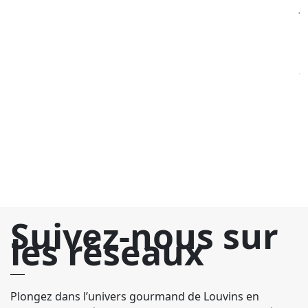
J
G
C
4
Ja
a
co
do
ch
s’
Suivez-nous sur
les réseaux
Plongez dans l’univers gourmand de Louvins en