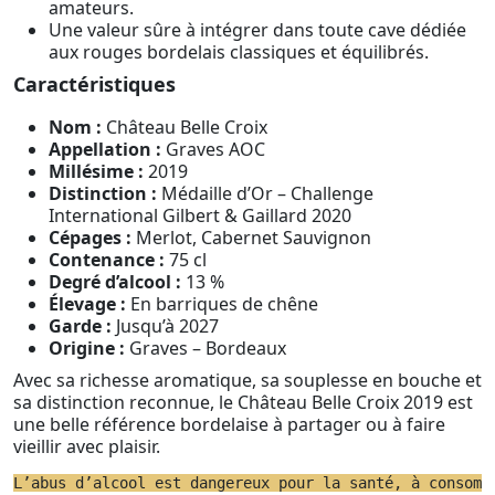
amateurs.
Une valeur sûre à intégrer dans toute cave dédiée
aux rouges bordelais classiques et équilibrés.
Caractéristiques
Nom :
Château Belle Croix
Appellation :
Graves AOC
Millésime :
2019
Distinction :
Médaille d’Or – Challenge
International Gilbert & Gaillard 2020
Cépages :
Merlot, Cabernet Sauvignon
Contenance :
75 cl
Degré d’alcool :
13 %
Élevage :
En barriques de chêne
Garde :
Jusqu’à 2027
Origine :
Graves – Bordeaux
Avec sa richesse aromatique, sa souplesse en bouche et
sa distinction reconnue, le Château Belle Croix 2019 est
une belle référence bordelaise à partager ou à faire
vieillir avec plaisir.
L’abus d’alcool est dangereux pour la santé, à consomm