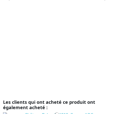
Vi
T
G
C
1
A
s
d’
in
be
ex
Les clients qui ont acheté ce produit ont
également acheté :
En cours de production