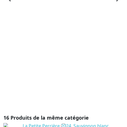
Vi
L
-
C
6
Ex
C
pu
as
d’
pr
16 Produits de la même catégorie