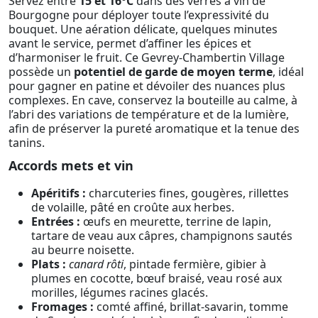
Servez entre
15 et 16°C
dans des verres à vin de
Bourgogne pour déployer toute l’expressivité du
bouquet. Une aération délicate, quelques minutes
avant le service, permet d’affiner les épices et
d’harmoniser le fruit. Ce Gevrey-Chambertin Village
possède un
potentiel de garde de moyen terme
, idéal
pour gagner en patine et dévoiler des nuances plus
complexes. En cave, conservez la bouteille au calme, à
l’abri des variations de température et de la lumière,
afin de préserver la pureté aromatique et la tenue des
tanins.
Accords mets et vin
Apéritifs :
charcuteries fines, gougères, rillettes
de volaille, pâté en croûte aux herbes.
Entrées :
œufs en meurette, terrine de lapin,
tartare de veau aux câpres, champignons sautés
au beurre noisette.
Plats :
canard rôti
, pintade fermière, gibier à
plumes en cocotte, bœuf braisé, veau rosé aux
morilles, légumes racines glacés.
Fromages :
comté affiné, brillat-savarin, tomme