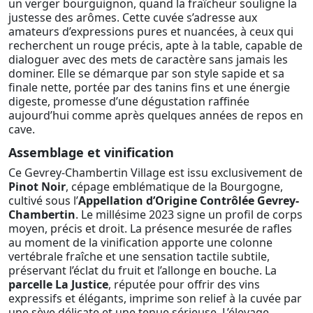
un verger bourguignon, quand la fraîcheur souligne la
justesse des arômes. Cette cuvée s’adresse aux
amateurs d’expressions pures et nuancées, à ceux qui
recherchent un rouge précis, apte à la table, capable de
dialoguer avec des mets de caractère sans jamais les
dominer. Elle se démarque par son style sapide et sa
finale nette, portée par des tanins fins et une énergie
digeste, promesse d’une dégustation raffinée
aujourd’hui comme après quelques années de repos en
cave.
Assemblage et vinification
Ce Gevrey-Chambertin Village est issu exclusivement de
Pinot Noir
, cépage emblématique de la Bourgogne,
cultivé sous l’
Appellation d’Origine Contrôlée Gevrey-
Chambertin
. Le millésime 2023 signe un profil de corps
moyen, précis et droit. La présence mesurée de rafles
au moment de la vinification apporte une colonne
vertébrale fraîche et une sensation tactile subtile,
préservant l’éclat du fruit et l’allonge en bouche. La
parcelle La Justice
, réputée pour offrir des vins
expressifs et élégants, imprime son relief à la cuvée par
une sève délicate et une tenue sérieuse. L’élevage,