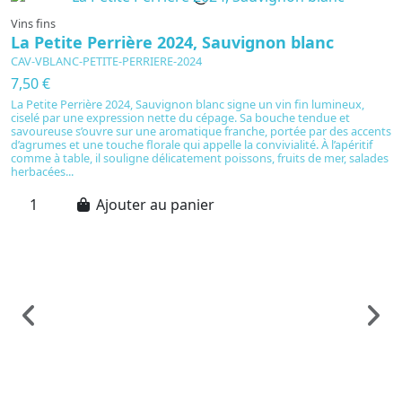
Vins fins
La Petite Perrière 2024, Sauvignon blanc
CAV-VBLANC-PETITE-PERRIERE-2024
7,50 €
La Petite Perrière 2024, Sauvignon blanc signe un vin fin lumineux,
ciselé par une expression nette du cépage. Sa bouche tendue et
savoureuse s’ouvre sur une aromatique franche, portée par des accents
d’agrumes et une touche florale qui appelle la convivialité. À l’apéritif
comme à table, il souligne délicatement poissons, fruits de mer, salades
herbacées...
Ajouter au panier
Vi